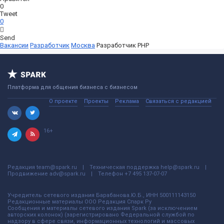
0
Tweet
0
Send
Вакансии
Разработчик
Москва
Разработчик PHP
Платформа для общения бизнеса с бизнесом
О проекте
Проекты
Реклама
Связаться с редакцией
16+
Редакция
team@spark.ru
Техническая поддержка
help@spark.ru
Продвижение
adv@spark.ru
Телефон
+7 495 137-07-07
Учредитель сетевого издания Барабанова.Ю.Б., ИНН 500111143150
Редакционные материалы ООО Редакция Спарк Ру
Сообщения и материалы сетевого издания Spark (за исключением
авторских колонок) (зарегистрировано Федеральной службой по
надзору в сфере связи, информационных технологий и массовых