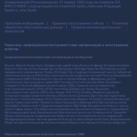
коммуникаций (Роскомнадзор) 27 января 2025 года за номером ЭЛ
№ФС77-89031 сопровождаются пометкой Spark_news или Редакция
Spark.ru, или Spark.
Правовая информация
Правила пользования сайтом
Политика
обработки персональных данных
Правила рекомендательных
технологий
Перечень запрещённых/экстремистских организаций и иностранных
агентов
Запрещённые/экстремистские организации и сообщества
Альянс Врачей, Агора, Голос, Гражданское содействие, Династия (фонд), За права человека,
Комитет против пыток, Левада-Центр, Мемориал, Молодая Карелия, Московская школа
гражданского просвещения, Пермь-36, Ракурс, Русь Сидящая, Сахаровский центр, Сибирский
экологический центр, ИАЦ Сова, Союз комитетов солдатских матерей России, Фонд борьбы
с коррупцией (ФБК), Фонд защиты гласности, Фонд свободы информации, Центр
Насилию.нет, Центр защиты прав СМИ, Transparency International, Meta (Facebook и
Instagram), Русский добровольческий корпус (РДК), Правый сектор, Украинская
повстанческая армия (УПА), ИГИЛ, полк Азов, Джебхат ан-Нусра, Национал-
Большевистская партия (НБП), Аль-Каида, УНА-УНСО, Талибан, Меджлис крымско-
татарского народа, Свидетели Иеговы, Мизантропик Дивижн, Братство, Артподготовка,
Тризуб им. Степана Бандеры, НСО, Славянский союз, Формат-18, Хизб ут-Тахрир, Исламская
партия Туркестана, Хайят Тахрир аш-Шам, Таухид валь-Джихад, АУЕ, Братья мусульмане,
Колумбайн, Навальный, К. Буданов, медиапроект ОВД-Инфо, объединение Револьт-центр,
проект Сфера, проект Эхо, общественное движение Крымская солидарность, медиагруппа
Автономное действие, Американский Арктический центр при Университете Северной
Айовы, Швейцарское академическое общество восточноевропейских исследований,
Международное общественное движение В защиту прав избирателей Голос, Американское
Общество евангелизации детей, Финляндское Карельское просветительское общество.
Перечень иностранных агентов и запрещённых СМИ