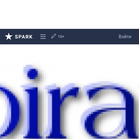
16+
Войти