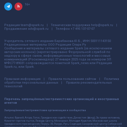
16+
Редакция
team@spark.ru
Техническая поддержка
help@spark.ru
Продвижение
adv@spark.ru
Телефон
+7 495 137-07-07
Учредитель сетевого издания Барабанова.Ю.Б., ИНН 500111143150
Редакционные материалы ООО Редакция Спарк Ру
Сообщения и материалы сетевого издания Spark (за исключением
авторских колонок) (зарегистрировано Федеральной службой по
надзору в сфере связи, информационных технологий и массовых
коммуникаций (Роскомнадзор) 27 января 2025 года за номером ЭЛ
№ФС77-89031 сопровождаются пометкой Spark_news или Редакция
Spark.ru, или Spark.
Правовая информация
Правила пользования сайтом
Политика
обработки персональных данных
Правила рекомендательных
технологий
Перечень запрещённых/экстремистских организаций и иностранных
агентов
Запрещённые/экстремистские организации и сообщества
Альянс Врачей, Агора, Голос, Гражданское содействие, Династия (фонд), За права человека,
Комитет против пыток, Левада-Центр, Мемориал, Молодая Карелия, Московская школа
гражданского просвещения, Пермь-36, Ракурс, Русь Сидящая, Сахаровский центр, Сибирский
экологический центр, ИАЦ Сова, Союз комитетов солдатских матерей России, Фонд борьбы