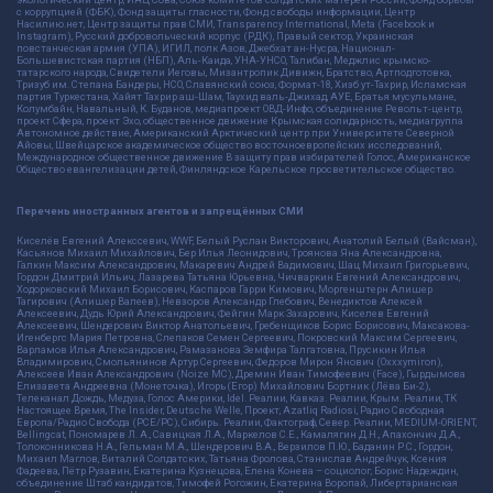
с коррупцией (ФБК), Фонд защиты гласности, Фонд свободы информации, Центр
Насилию.нет, Центр защиты прав СМИ, Transparency International, Meta (Facebook и
Instagram), Русский добровольческий корпус (РДК), Правый сектор, Украинская
повстанческая армия (УПА), ИГИЛ, полк Азов, Джебхат ан-Нусра, Национал-
Большевистская партия (НБП), Аль-Каида, УНА-УНСО, Талибан, Меджлис крымско-
татарского народа, Свидетели Иеговы, Мизантропик Дивижн, Братство, Артподготовка,
Тризуб им. Степана Бандеры, НСО, Славянский союз, Формат-18, Хизб ут-Тахрир, Исламская
партия Туркестана, Хайят Тахрир аш-Шам, Таухид валь-Джихад, АУЕ, Братья мусульмане,
Колумбайн, Навальный, К. Буданов, медиапроект ОВД-Инфо, объединение Револьт-центр,
проект Сфера, проект Эхо, общественное движение Крымская солидарность, медиагруппа
Автономное действие, Американский Арктический центр при Университете Северной
Айовы, Швейцарское академическое общество восточноевропейских исследований,
Международное общественное движение В защиту прав избирателей Голос, Американское
Общество евангелизации детей, Финляндское Карельское просветительское общество.
Перечень иностранных агентов и запрещённых СМИ
Киселёв Евгений Алекссевич, WWF, Белый Руслан Викторович, Анатолий Белый (Вайсман),
Касьянов Михаил Михайлович, Бер Илья Леонидович, Троянова Яна Александровна,
Галкин Максим Александрович, Макаревич Андрей Вадимович, Шац Михаил Григорьевич,
Гордон Дмитрий Ильич, Лазарева Татьяна Юрьевна, Чичваркин Евгений Александрович,
Ходорковский Михаил Борисович, Каспаров Гарри Кимович, Моргенштерн Алишер
Тагирович (Алишер Валеев), Невзоров Александр Глебович, Венедиктов Алексей
Алексеевич, Дудь Юрий Александрович, Фейгин Марк Захарович, Киселев Евгений
Алексеевич, Шендерович Виктор Анатольевич, Гребенщиков Борис Борисович, Максакова-
Игенбергс Мария Петровна, Слепаков Семен Сергеевич, Покровский Максим Сергеевич,
Варламов Илья Александрович, Рамазанова Земфира Талгатовна, Прусикин Илья
Владимирович, Смольянинов Артур Сергеевич, Федоров Мирон Янович (Oxxxymiron),
Алексеев Иван Александрович (Noize MC), Дремин Иван Тимофеевич (Face), Гырдымова
Елизавета Андреевна (Монеточка), Игорь(Егор) Михайлович Бортник (Лёва Би-2),
Телеканал Дождь, Медуза, Голос Америки, Idel. Реалии, Кавказ. Реалии, Крым. Реалии, ТК
Настоящее Время, The Insider, Deutsche Welle, Проект, Azatliq Radiosi, Радио Свободная
Европа/Радио Свобода (PCE/PC), Сибирь. Реалии, Фактограф, Север. Реалии, MEDIUM-ORIENT,
Bellingcat, Пономарев Л. А., Савицкая Л.А., Маркелов С.Е., Камалягин Д.Н., Апахончич Д.А.,
Толоконникова Н.А., Гельман М.А., Шендерович В.А., Верзилов П.Ю., Баданин Р.С., Гордон,
Михаил Маглов, Виталий Солдатских, Татьяна Фролова, Станислав Андрейчук, Ксения
Фадеева, Пётр Рузавин, Екатерина Кузнецова, Елена Конева – социолог, Борис Надеждин,
объединение Штаб кандидатов, Тимофей Рогожин, Екатерина Воропай, Либертарианская