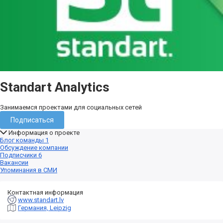
Standart Analytics
Занимаемся проектами для социальных сетей
Подписаться
Информация о проекте
Блог команды
1
Обсуждение компании
Подписчики
6
Вакансии
Упоминания в СМИ
Контактная информация
www.standart.lv
Германия, Leipzig