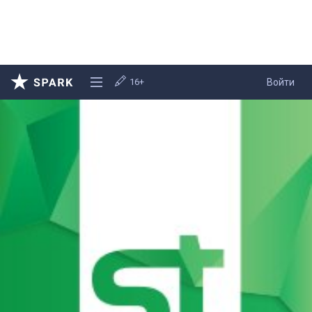
16+
Войти