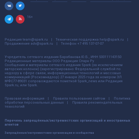
16+
Редакция
team@spark.ru
Техническая поддержка
help@spark.ru
Продвижение
adv@spark.ru
Телефон
+7 495 137-07-07
Учредитель сетевого издания Барабанова.Ю.Б., ИНН 500111143150
Редакционные материалы ООО Редакция Спарк Ру
Сообщения и материалы сетевого издания Spark (за исключением
авторских колонок) (зарегистрировано Федеральной службой по
надзору в сфере связи, информационных технологий и массовых
коммуникаций (Роскомнадзор) 27 января 2025 года за номером ЭЛ
№ФС77-89031 сопровождаются пометкой Spark_news или Редакция
Spark.ru, или Spark.
Правовая информация
Правила пользования сайтом
Политика
обработки персональных данных
Правила рекомендательных
технологий
Перечень запрещённых/экстремистских организаций и иностранных
агентов
Запрещённые/экстремистские организации и сообщества