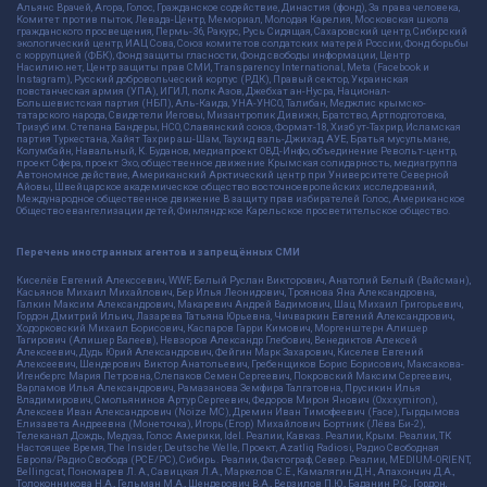
Альянс Врачей, Агора, Голос, Гражданское содействие, Династия (фонд), За права человека,
Комитет против пыток, Левада-Центр, Мемориал, Молодая Карелия, Московская школа
гражданского просвещения, Пермь-36, Ракурс, Русь Сидящая, Сахаровский центр, Сибирский
экологический центр, ИАЦ Сова, Союз комитетов солдатских матерей России, Фонд борьбы
с коррупцией (ФБК), Фонд защиты гласности, Фонд свободы информации, Центр
Насилию.нет, Центр защиты прав СМИ, Transparency International, Meta (Facebook и
Instagram), Русский добровольческий корпус (РДК), Правый сектор, Украинская
повстанческая армия (УПА), ИГИЛ, полк Азов, Джебхат ан-Нусра, Национал-
Большевистская партия (НБП), Аль-Каида, УНА-УНСО, Талибан, Меджлис крымско-
татарского народа, Свидетели Иеговы, Мизантропик Дивижн, Братство, Артподготовка,
Тризуб им. Степана Бандеры, НСО, Славянский союз, Формат-18, Хизб ут-Тахрир, Исламская
партия Туркестана, Хайят Тахрир аш-Шам, Таухид валь-Джихад, АУЕ, Братья мусульмане,
Колумбайн, Навальный, К. Буданов, медиапроект ОВД-Инфо, объединение Револьт-центр,
проект Сфера, проект Эхо, общественное движение Крымская солидарность, медиагруппа
Автономное действие, Американский Арктический центр при Университете Северной
Айовы, Швейцарское академическое общество восточноевропейских исследований,
Международное общественное движение В защиту прав избирателей Голос, Американское
Общество евангелизации детей, Финляндское Карельское просветительское общество.
Перечень иностранных агентов и запрещённых СМИ
Киселёв Евгений Алекссевич, WWF, Белый Руслан Викторович, Анатолий Белый (Вайсман),
Касьянов Михаил Михайлович, Бер Илья Леонидович, Троянова Яна Александровна,
Галкин Максим Александрович, Макаревич Андрей Вадимович, Шац Михаил Григорьевич,
Гордон Дмитрий Ильич, Лазарева Татьяна Юрьевна, Чичваркин Евгений Александрович,
Ходорковский Михаил Борисович, Каспаров Гарри Кимович, Моргенштерн Алишер
Тагирович (Алишер Валеев), Невзоров Александр Глебович, Венедиктов Алексей
Алексеевич, Дудь Юрий Александрович, Фейгин Марк Захарович, Киселев Евгений
Алексеевич, Шендерович Виктор Анатольевич, Гребенщиков Борис Борисович, Максакова-
Игенбергс Мария Петровна, Слепаков Семен Сергеевич, Покровский Максим Сергеевич,
Варламов Илья Александрович, Рамазанова Земфира Талгатовна, Прусикин Илья
Владимирович, Смольянинов Артур Сергеевич, Федоров Мирон Янович (Oxxxymiron),
Алексеев Иван Александрович (Noize MC), Дремин Иван Тимофеевич (Face), Гырдымова
Елизавета Андреевна (Монеточка), Игорь(Егор) Михайлович Бортник (Лёва Би-2),
Телеканал Дождь, Медуза, Голос Америки, Idel. Реалии, Кавказ. Реалии, Крым. Реалии, ТК
Настоящее Время, The Insider, Deutsche Welle, Проект, Azatliq Radiosi, Радио Свободная
Европа/Радио Свобода (PCE/PC), Сибирь. Реалии, Фактограф, Север. Реалии, MEDIUM-ORIENT,
Bellingcat, Пономарев Л. А., Савицкая Л.А., Маркелов С.Е., Камалягин Д.Н., Апахончич Д.А.,
Толоконникова Н.А., Гельман М.А., Шендерович В.А., Верзилов П.Ю., Баданин Р.С., Гордон,