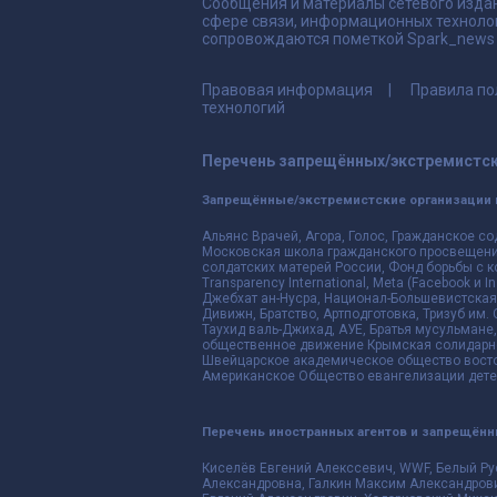
Сообщения и материалы сетевого издан
сфере связи, информационных техноло
сопровождаются пометкой Spark_news и
Правовая информация
Правила по
технологий
Перечень запрещённых/экстремистск
Запрещённые/экстремистские организации 
Альянс Врачей, Агора, Голос, Гражданское со
Московская школа гражданского просвещения,
солдатских матерей России, Фонд борьбы с к
Transparency International, Meta (Facebook и
Джебхат ан-Нусра, Национал-Большевистская 
Дивижн, Братство, Артподготовка, Тризуб им.
Таухид валь-Джихад, АУЕ, Братья мусульмане,
общественное движение Крымская солидарнос
Швейцарское академическое общество восто
Американское Общество евангелизации дете
Перечень иностранных агентов и запрещён
Киселёв Евгений Алекссевич, WWF, Белый Ру
Александровна, Галкин Максим Александрови