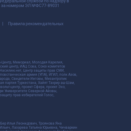
 Федеральной службой по надзору в
да за номером ЭЛ №ФС77-89031
Правила рекомендательных
да-Центр, Мемориал, Молодая Карелия,
ский центр, ИАЦ Сова, Союз комитетов
Насилию.нет, Центр защиты прав СМИ,
я повстанческая армия (УПА), ИГИЛ, полк Азов,
народа, Свидетели Иеговы, Мизантропик
ая партия Туркестана, Хайят Тахрир аш-Шам,
ольт-центр, проект Сфера, проект Эхо,
ри Университете Северной Айовы,
ащиту прав избирателей Голос,
 Бер Илья Леонидович, Троянова Яна
Ильич, Лазарева Татьяна Юрьевна, Чичваркин