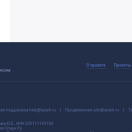
О проекте
Проекты
несом
кая поддержка
help@spark.ru
Продвижение
adv@spark.ru
Т
ва.Ю.Б., ИНН 500111143150
я Спарк Ру