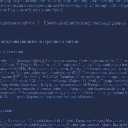
ия Spark (за исключением авторских колонок) (зарегистрировано
гий и массовых коммуникаций (Роскомнадзор) 27 января 2025 го
ли Редакция Spark.ru, или Spark.
льзования сайтом
Политика обработки персональных данных
их организаций и иностранных агентов
и сообщества
действие, Династия (фонд), За права человека, Комитет против пыток, Лева
 Пермь-36, Ракурс, Русь Сидящая, Сахаровский центр, Сибирский экологиче
оррупцией (ФБК), Фонд защиты гласности, Фонд свободы информации, Центр 
 Instagram), Русский добровольческий корпус (РДК), Правый сектор, Украинска
партия (НБП), Аль-Каида, УНА-УНСО, Талибан, Меджлис крымско-татарского 
 Степана Бандеры, НСО, Славянский союз, Формат-18, Хизб ут-Тахрир, Исламск
 Колумбайн, Навальный, К. Буданов, медиапроект ОВД-Инфо, объединение Рев
ть, медиагруппа Автономное действие, Американский Арктический центр п
чноевропейских исследований, Международное общественное движение В з
й, Финляндское Карельское просветительское общество.
ных СМИ
слан Викторович, Анатолий Белый (Вайсман), Касьянов Михаил Михайлович,
ч, Макаревич Андрей Вадимович, Шац Михаил Григорьевич, Гордон Дмитрий 