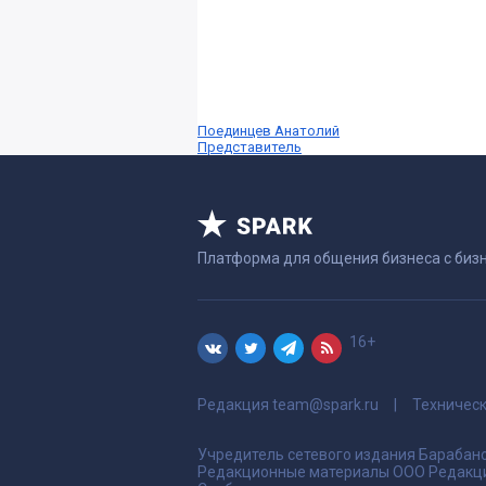
Поединцев Анатолий
Представитель
Платформа для общения бизнеса с биз
16+
Редакция
team@spark.ru
Техничес
Учредитель сетевого издания Барабано
Редакционные материалы ООО Редакци