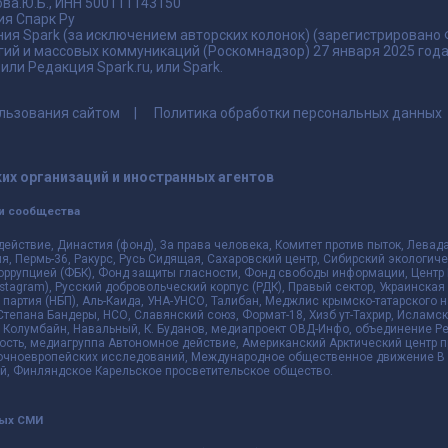
ва.Ю.Б., ИНН 500111143150
я Спарк Ру
ия Spark (за исключением авторских колонок) (зарегистрировано
гий и массовых коммуникаций (Роскомнадзор) 27 января 2025 го
ли Редакция Spark.ru, или Spark.
льзования сайтом
Политика обработки персональных данных
их организаций и иностранных агентов
и сообщества
действие, Династия (фонд), За права человека, Комитет против пыток, Лева
 Пермь-36, Ракурс, Русь Сидящая, Сахаровский центр, Сибирский экологиче
оррупцией (ФБК), Фонд защиты гласности, Фонд свободы информации, Центр 
 Instagram), Русский добровольческий корпус (РДК), Правый сектор, Украинска
партия (НБП), Аль-Каида, УНА-УНСО, Талибан, Меджлис крымско-татарского 
 Степана Бандеры, НСО, Славянский союз, Формат-18, Хизб ут-Тахрир, Исламск
 Колумбайн, Навальный, К. Буданов, медиапроект ОВД-Инфо, объединение Рев
ть, медиагруппа Автономное действие, Американский Арктический центр п
чноевропейских исследований, Международное общественное движение В з
й, Финляндское Карельское просветительское общество.
ных СМИ