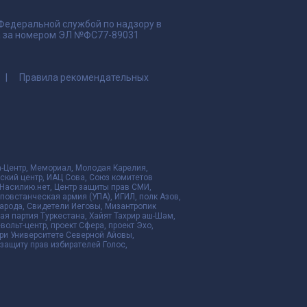
 Федеральной службой по надзору в
да за номером ЭЛ №ФС77-89031
Правила рекомендательных
да-Центр, Мемориал, Молодая Карелия,
ский центр, ИАЦ Сова, Союз комитетов
Насилию.нет, Центр защиты прав СМИ,
я повстанческая армия (УПА), ИГИЛ, полк Азов,
народа, Свидетели Иеговы, Мизантропик
ая партия Туркестана, Хайят Тахрир аш-Шам,
ольт-центр, проект Сфера, проект Эхо,
ри Университете Северной Айовы,
ащиту прав избирателей Голос,