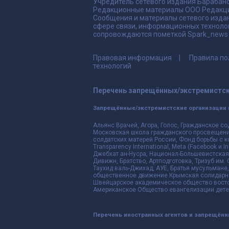
Учредитель сетевого издания Барабано
Редакционные материалы ООО Редакци
Сообщения и материалы сетевого издан
сфере связи, информационных техноло
сопровождаются пометкой Spark_news и
Правовая информация
Правила по
технологий
Перечень запрещённых/экстремистск
Запрещённые/экстремистские организации 
Альянс Врачей, Агора, Голос, Гражданское со
Московская школа гражданского просвещения,
солдатских матерей России, Фонд борьбы с к
Transparency International, Meta (Facebook и
Джебхат ан-Нусра, Национал-Большевистская 
Дивижн, Братство, Артподготовка, Тризуб им.
Таухид валь-Джихад, АУЕ, Братья мусульмане,
общественное движение Крымская солидарнос
Швейцарское академическое общество восто
Американское Общество евангелизации дете
Перечень иностранных агентов и запрещён