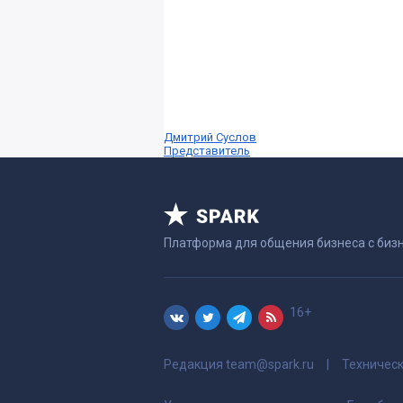
Дмитрий Суслов
Представитель
Платформа для общения бизнеса с биз
16+
Редакция
team@spark.ru
Техничес