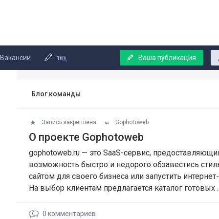
Вакансии
Ваша публикация
16+
Блог команды
Запись закреплена
Gophotoweb
О проекте Gophotoweb
gophotoweb.ru — это SaaS-сервис, предоставляющи
возможность быстро и недорого обзавестись сти
сайтом для своего бизнеса или запустить интернет
На выбор клиентам предлагается каталог готовых 
0
комментариев