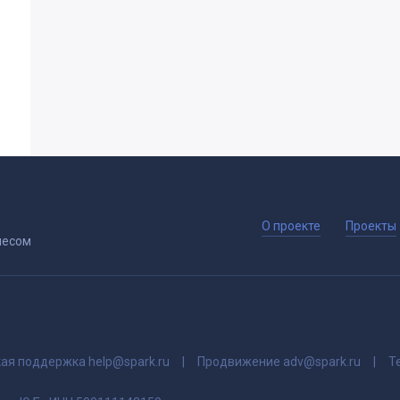
О проекте
Проекты
несом
кая поддержка
help@spark.ru
Продвижение
adv@spark.ru
Т