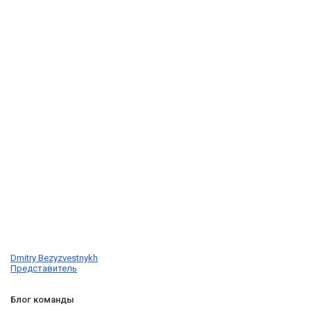
Dmitry Bezyzvestnykh
Представитель
Блог команды