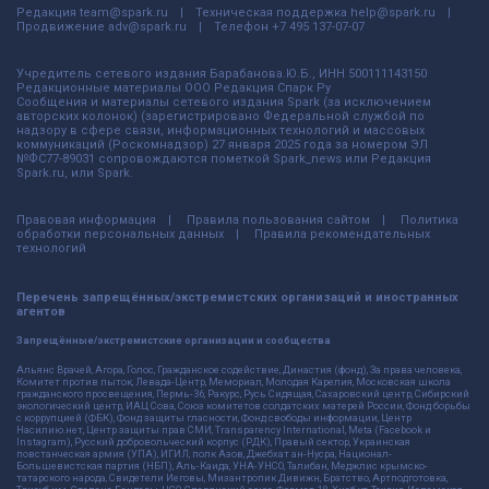
Редакция
team@spark.ru
Техническая поддержка
help@spark.ru
Продвижение
adv@spark.ru
Телефон
+7 495 137-07-07
Учредитель сетевого издания Барабанова.Ю.Б., ИНН 500111143150
Редакционные материалы ООО Редакция Спарк Ру
Сообщения и материалы сетевого издания Spark (за исключением
авторских колонок) (зарегистрировано Федеральной службой по
надзору в сфере связи, информационных технологий и массовых
коммуникаций (Роскомнадзор) 27 января 2025 года за номером ЭЛ
№ФС77-89031 сопровождаются пометкой Spark_news или Редакция
Spark.ru, или Spark.
Правовая информация
Правила пользования сайтом
Политика
обработки персональных данных
Правила рекомендательных
технологий
Перечень запрещённых/экстремистских организаций и иностранных
агентов
Запрещённые/экстремистские организации и сообщества
Альянс Врачей, Агора, Голос, Гражданское содействие, Династия (фонд), За права человека,
Комитет против пыток, Левада-Центр, Мемориал, Молодая Карелия, Московская школа
гражданского просвещения, Пермь-36, Ракурс, Русь Сидящая, Сахаровский центр, Сибирский
экологический центр, ИАЦ Сова, Союз комитетов солдатских матерей России, Фонд борьбы
с коррупцией (ФБК), Фонд защиты гласности, Фонд свободы информации, Центр
Насилию.нет, Центр защиты прав СМИ, Transparency International, Meta (Facebook и
Instagram), Русский добровольческий корпус (РДК), Правый сектор, Украинская
повстанческая армия (УПА), ИГИЛ, полк Азов, Джебхат ан-Нусра, Национал-
Большевистская партия (НБП), Аль-Каида, УНА-УНСО, Талибан, Меджлис крымско-
татарского народа, Свидетели Иеговы, Мизантропик Дивижн, Братство, Артподготовка,