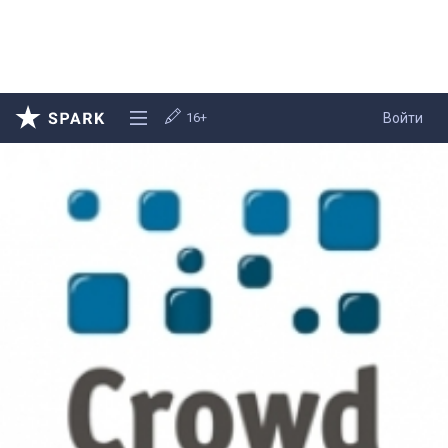
16+
Войти