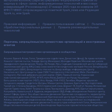
авторских колонок) (зарегистрировано Федеральной службой по
надзору в сфере связи, информационных технологий и массовых
коммуникаций (Роскомнадзор) 27 января 2025 года за номером ЭЛ
№ФС77-89031 сопровождаются пометкой Spark_news или Редакция
Spark.ru, или Spark.
Правовая информация
Правила пользования сайтом
Политика
обработки персональных данных
Правила рекомендательных
технологий
Перечень запрещённых/экстремистских организаций и иностранных
агентов
Запрещённые/экстремистские организации и сообщества
Альянс Врачей, Агора, Голос, Гражданское содействие, Династия (фонд), За права человека,
Комитет против пыток, Левада-Центр, Мемориал, Молодая Карелия, Московская школа
гражданского просвещения, Пермь-36, Ракурс, Русь Сидящая, Сахаровский центр, Сибирский
экологический центр, ИАЦ Сова, Союз комитетов солдатских матерей России, Фонд борьбы
с коррупцией (ФБК), Фонд защиты гласности, Фонд свободы информации, Центр
Насилию.нет, Центр защиты прав СМИ, Transparency International, Meta (Facebook и
Instagram), Русский добровольческий корпус (РДК), Правый сектор, Украинская
повстанческая армия (УПА), ИГИЛ, полк Азов, Джебхат ан-Нусра, Национал-
Большевистская партия (НБП), Аль-Каида, УНА-УНСО, Талибан, Меджлис крымско-
татарского народа, Свидетели Иеговы, Мизантропик Дивижн, Братство, Артподготовка,
Тризуб им. Степана Бандеры, НСО, Славянский союз, Формат-18, Хизб ут-Тахрир, Исламская
партия Туркестана, Хайят Тахрир аш-Шам, Таухид валь-Джихад, АУЕ, Братья мусульмане,
Колумбайн, Навальный, К. Буданов, медиапроект ОВД-Инфо, объединение Револьт-центр,
проект Сфера, проект Эхо, общественное движение Крымская солидарность, медиагруппа
Автономное действие, Американский Арктический центр при Университете Северной
Айовы, Швейцарское академическое общество восточноевропейских исследований,
Международное общественное движение В защиту прав избирателей Голос, Американское
Общество евангелизации детей, Финляндское Карельское просветительское общество.