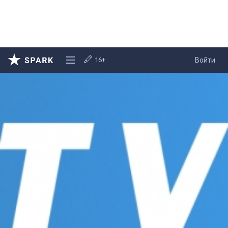
16+
Войти