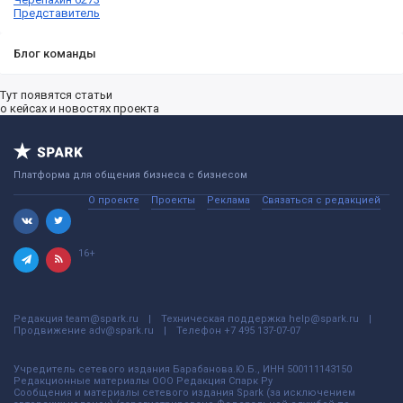
Представитель
Блог команды
Тут появятся статьи
о кейсах и новостях проекта
Платформа для общения бизнеса с бизнесом
О проекте
Проекты
Реклама
Связаться с редакцией
16+
Редакция
team@spark.ru
Техническая поддержка
help@spark.ru
Продвижение
adv@spark.ru
Телефон
+7 495 137-07-07
Учредитель сетевого издания Барабанова.Ю.Б., ИНН 500111143150
Редакционные материалы ООО Редакция Спарк Ру
Сообщения и материалы сетевого издания Spark (за исключением