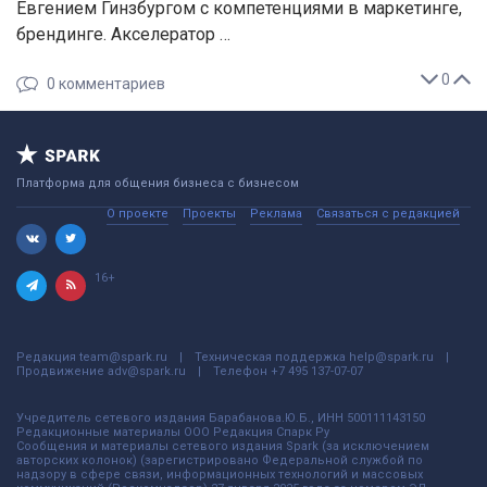
Евгением Гинзбургом с компетенциями в маркетинге,
брендинге. Акселератор …
0
0
комментариев
Платформа для общения бизнеса с бизнесом
О проекте
Проекты
Реклама
Связаться с редакцией
16+
Редакция
team@spark.ru
Техническая поддержка
help@spark.ru
Продвижение
adv@spark.ru
Телефон
+7 495 137-07-07
Учредитель сетевого издания Барабанова.Ю.Б., ИНН 500111143150
Редакционные материалы ООО Редакция Спарк Ру
Сообщения и материалы сетевого издания Spark (за исключением
авторских колонок) (зарегистрировано Федеральной службой по
надзору в сфере связи, информационных технологий и массовых