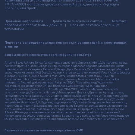
коммуникаций (Роскомнадзор) 27 января 2025 года за номером ЭЛ
№ФС77-89031 сопровождаются пометкой Spark_news или Редакция
Spark.ru, или Spark.
Правовая информация
Правила пользования сайтом
Политика
обработки персональных данных
Правила рекомендательных
технологий
Перечень запрещённых/экстремистских организаций и иностранных
агентов
Запрещённые/экстремистские организации и сообщества
Альянс Врачей, Агора, Голос, Гражданское содействие, Династия (фонд), За права человека,
Комитет против пыток, Левада-Центр, Мемориал, Молодая Карелия, Московская школа
гражданского просвещения, Пермь-36, Ракурс, Русь Сидящая, Сахаровский центр, Сибирский
экологический центр, ИАЦ Сова, Союз комитетов солдатских матерей России, Фонд борьбы
с коррупцией (ФБК), Фонд защиты гласности, Фонд свободы информации, Центр
Насилию.нет, Центр защиты прав СМИ, Transparency International, Meta (Facebook и
Instagram), Русский добровольческий корпус (РДК), Правый сектор, Украинская
повстанческая армия (УПА), ИГИЛ, полк Азов, Джебхат ан-Нусра, Национал-
Большевистская партия (НБП), Аль-Каида, УНА-УНСО, Талибан, Меджлис крымско-
татарского народа, Свидетели Иеговы, Мизантропик Дивижн, Братство, Артподготовка,
Тризуб им. Степана Бандеры, НСО, Славянский союз, Формат-18, Хизб ут-Тахрир, Исламская
партия Туркестана, Хайят Тахрир аш-Шам, Таухид валь-Джихад, АУЕ, Братья мусульмане,
Колумбайн, Навальный, К. Буданов, медиапроект ОВД-Инфо, объединение Револьт-центр,
проект Сфера, проект Эхо, общественное движение Крымская солидарность, медиагруппа
Автономное действие, Американский Арктический центр при Университете Северной
Айовы, Швейцарское академическое общество восточноевропейских исследований,
Международное общественное движение В защиту прав избирателей Голос, Американское
Общество евангелизации детей, Финляндское Карельское просветительское общество.
Перечень иностранных агентов и запрещённых СМИ