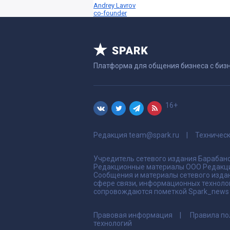
Andrey Lavrov
co-founder
Платформа для общения бизнеса с биз
16+
Редакция
team@spark.ru
Техничес
Учредитель сетевого издания Барабано
Редакционные материалы ООО Редакци
Сообщения и материалы сетевого издан
сфере связи, информационных техноло
сопровождаются пометкой Spark_news и
Правовая информация
Правила по
технологий