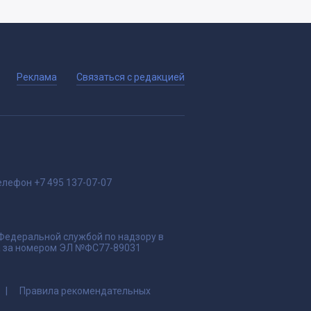
Реклама
Связаться с редакцией
елефон
+7 495 137-07-07
 Федеральной службой по надзору в
да за номером ЭЛ №ФС77-89031
Правила рекомендательных