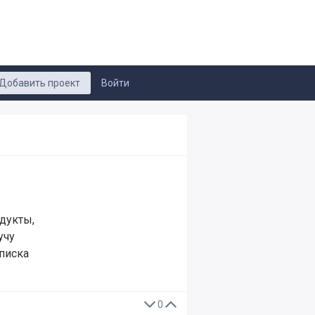
Добавить проект
Войти
одукты,
учу
писка
0