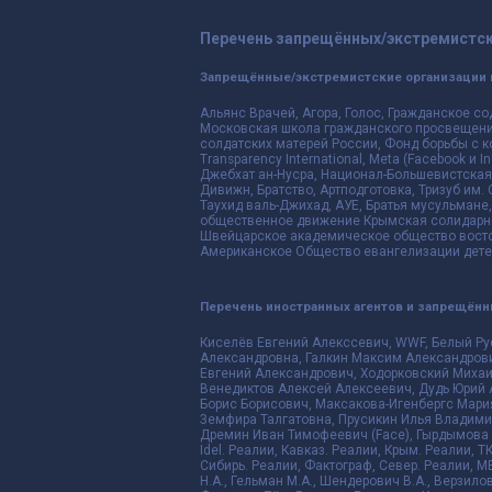
Перечень запрещённых/экстремистск
Запрещённые/экстремистские организации 
Альянс Врачей, Агора, Голос, Гражданское со
Московская школа гражданского просвещения,
солдатских матерей России, Фонд борьбы с к
Transparency International, Meta (Facebook и
Джебхат ан-Нусра, Национал-Большевистская 
Дивижн, Братство, Артподготовка, Тризуб им.
Таухид валь-Джихад, АУЕ, Братья мусульмане,
общественное движение Крымская солидарнос
Швейцарское академическое общество восто
Американское Общество евангелизации дете
Перечень иностранных агентов и запрещён
Киселёв Евгений Алекссевич, WWF, Белый Ру
Александровна, Галкин Максим Александрови
Евгений Александрович, Ходорковский Михаи
Венедиктов Алексей Алексеевич, Дудь Юрий 
Борис Борисович, Максакова-Игенбергс Мари
Земфира Талгатовна, Прусикин Илья Владимир
Дремин Иван Тимофеевич (Face), Гырдымова Е
Idel. Реалии, Кавказ. Реалии, Крым. Реалии, Т
Сибирь. Реалии, Фактограф, Север. Реалии, ME
Н.А., Гельман М.А., Шендерович В.А., Верзило