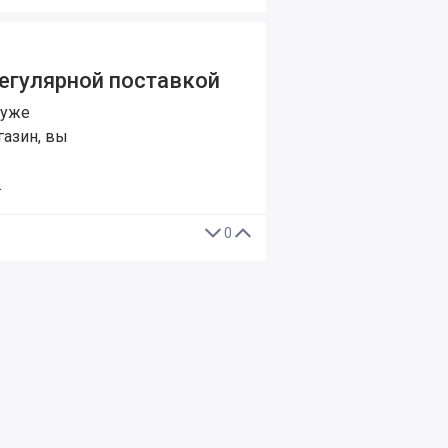
егулярной поставкой
 уже
газин, вы
…
0