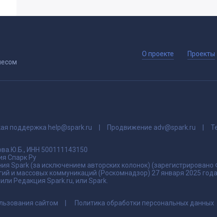
О проекте
Проекты
несом
кая поддержка
help@spark.ru
Продвижение
adv@spark.ru
Т
ва.Ю.Б., ИНН 500111143150
я Спарк Ру
ия Spark (за исключением авторских колонок) (зарегистрировано
гий и массовых коммуникаций (Роскомнадзор) 27 января 2025 го
ли Редакция Spark.ru, или Spark.
льзования сайтом
Политика обработки персональных данных