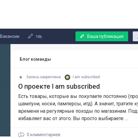
Вакансии
Ваша публикация
16+
Блог команды
Запись закреплена
I am subscribed
О проекте I am subscribed
Есть товары, которые вы покупаете постоянно (пр
шампуни, носки, памперсы, итд). А значит, тратите к
времени на регулярные походы по магазинам. Под
избавляет вас от этого. Вы просто выбираете …
0
комментариев