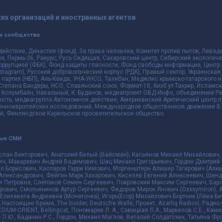
их организаций и иностранных агентов
и сообщества
действие, Династия (фонд), За права человека, Комитет против пыток, Лева
 Пермь-36, Ракурс, Русь Сидящая, Сахаровский центр, Сибирский экологиче
оррупцией (ФБК), Фонд защиты гласности, Фонд свободы информации, Центр 
 Instagram), Русский добровольческий корпус (РДК), Правый сектор, Украинска
партия (НБП), Аль-Каида, УНА-УНСО, Талибан, Меджлис крымско-татарского 
 Степана Бандеры, НСО, Славянский союз, Формат-18, Хизб ут-Тахрир, Исламск
 Колумбайн, Навальный, К. Буданов, медиапроект ОВД-Инфо, объединение Рев
ть, медиагруппа Автономное действие, Американский Арктический центр п
чноевропейских исследований, Международное общественное движение В з
й, Финляндское Карельское просветительское общество.
ных СМИ
слан Викторович, Анатолий Белый (Вайсман), Касьянов Михаил Михайлович,
ч, Макаревич Андрей Вадимович, Шац Михаил Григорьевич, Гордон Дмитрий 
л Борисович, Каспаров Гарри Кимович, Моргенштерн Алишер Тагирович (Алиш
Александрович, Фейгин Марк Захарович, Киселев Евгений Алексеевич, Шенд
я Петровна, Слепаков Семен Сергеевич, Покровский Максим Сергеевич, Ва
ович, Смольянинов Артур Сергеевич, Федоров Мирон Янович (Oxxxymiron), 
лизавета Андреевна (Монеточка), Игорь(Егор) Михайлович Бортник (Лёва Би-
К Настоящее Время, The Insider, Deutsche Welle, Проект, Azatliq Radiosi, Ра
DIUM-ORIENT, Bellingcat, Пономарев Л. А., Савицкая Л.А., Маркелов С.Е., Кам
в П.Ю., Баданин Р.С., Гордон, Михаил Маглов, Виталий Солдатских, Татьяна Ф