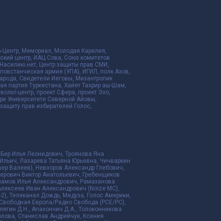
да-Центр, Мемориал, Молодая Карелия,
ский центр, ИАЦ Сова, Союз комитетов
Насилию.нет, Центр защиты прав СМИ,
я повстанческая армия (УПА), ИГИЛ, полк Азов,
народа, Свидетели Иеговы, Мизантропик
ая партия Туркестана, Хайят Тахрир аш-Шам,
ольт-центр, проект Сфера, проект Эхо,
ри Университете Северной Айовы,
ащиту прав избирателей Голос,
 Бер Илья Леонидович, Троянова Яна
Ильич, Лазарева Татьяна Юрьевна, Чичваркин
ер Валеев), Невзоров Александр Глебович,
ерович Виктор Анатольевич, Гребенщиков
рламов Илья Александрович, Рамазанова
Алексеев Иван Александрович (Noize MC),
2), Телеканал Дождь, Медуза, Голос Америки,
дио Свободная Европа/Радио Свобода (PCE/PC),
алягин Д.Н., Апахончич Д.А., Толоконникова
ролова, Станислав Андрейчук, Ксения