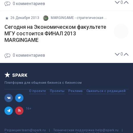
0
0
комментариев
26 Декабря 2013
MARGINGAME - стратегическая финансовая игра
Сегодня на Экономическом факультете
МГУ состоится ФИНАЛ 2013
MARGINGAME
0
0
комментариев
Платформа для общения бизнеса с бизнесом
О проекте
Проекты
Реклама
Связаться с редакцией
16+
Редакция
team@spark.ru
Техническая поддержка
help@spark.ru