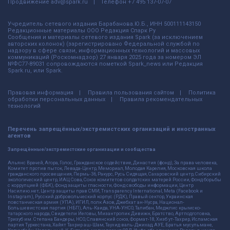
Продвижение
adv@spark.ru
Телефон
+7 495 137-07-07
Учредитель сетевого издания Барабанова.Ю.Б., ИНН 500111143150
Редакционные материалы ООО Редакция Спарк Ру
Сообщения и материалы сетевого издания Spark (за исключением
авторских колонок) (зарегистрировано Федеральной службой по
надзору в сфере связи, информационных технологий и массовых
коммуникаций (Роскомнадзор) 27 января 2025 года за номером ЭЛ
№ФС77-89031 сопровождаются пометкой Spark_news или Редакция
Spark.ru, или Spark.
Правовая информация
Правила пользования сайтом
Политика
обработки персональных данных
Правила рекомендательных
технологий
Перечень запрещённых/экстремистских организаций и иностранных
агентов
Запрещённые/экстремистские организации и сообщества
Альянс Врачей, Агора, Голос, Гражданское содействие, Династия (фонд), За права человека,
Комитет против пыток, Левада-Центр, Мемориал, Молодая Карелия, Московская школа
гражданского просвещения, Пермь-36, Ракурс, Русь Сидящая, Сахаровский центр, Сибирский
экологический центр, ИАЦ Сова, Союз комитетов солдатских матерей России, Фонд борьбы
с коррупцией (ФБК), Фонд защиты гласности, Фонд свободы информации, Центр
Насилию.нет, Центр защиты прав СМИ, Transparency International, Meta (Facebook и
Instagram), Русский добровольческий корпус (РДК), Правый сектор, Украинская
повстанческая армия (УПА), ИГИЛ, полк Азов, Джебхат ан-Нусра, Национал-
Большевистская партия (НБП), Аль-Каида, УНА-УНСО, Талибан, Меджлис крымско-
татарского народа, Свидетели Иеговы, Мизантропик Дивижн, Братство, Артподготовка,
Тризуб им. Степана Бандеры, НСО, Славянский союз, Формат-18, Хизб ут-Тахрир, Исламская
партия Туркестана, Хайят Тахрир аш-Шам, Таухид валь-Джихад, АУЕ, Братья мусульмане,