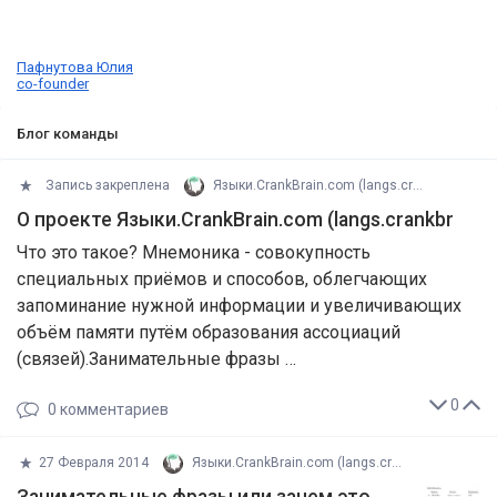
Пафнутова Юлия
co-founder
Блог команды
Запись закреплена
Языки.CrankBrain.com (langs.crankbr
О проекте Языки.CrankBrain.com (langs.crankbr
Что это такое? Мнемоника - совокупность
специальных приёмов и способов, облегчающих
запоминание нужной информации и увеличивающих
объём памяти путём образования ассоциаций
(связей).Занимательные фразы …
0
0
комментариев
27 Февраля 2014
Языки.CrankBrain.com (langs.crankbr