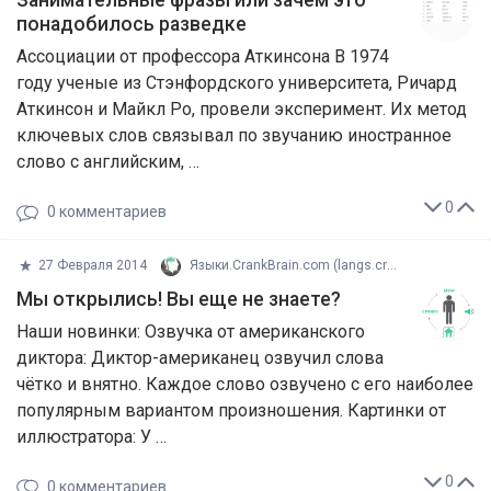
Занимательные фразы или зачем это
понадобилось разведке
Ассоциации от профессора Аткинсона В 1974
году ученые из Стэнфордского университета, Ричард
Аткинсон и Майкл Ро, провели эксперимент. Их метод
ключевых слов связывал по звучанию иностранное
слово с английским, …
0
0
комментариев
27 Февраля 2014
Языки.CrankBrain.com (langs.crankbr
Мы открылись! Вы еще не знаете?
Наши новинки: Озвучка от американского
диктора: Диктор-американец озвучил слова
чётко и внятно. Каждое слово озвучено с его наиболее
популярным вариантом произношения. Картинки от
иллюстратора: У …
0
0
комментариев