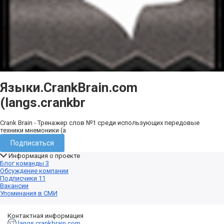
Языки.CrankBrain.com
(langs.crankbr
Crank Brain - Тренажер слов №1 среди использующих передовые
техники мнемоники (а
Подписаться
Информация о проекте
Блог команды
3
Обсуждение компании
Подписчики
11
Вакансии
Упоминания в СМИ
Контактная информация
langs.crankbrain.com