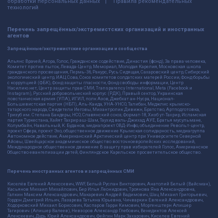
обработки персональных данных
Правила рекомендательных
технологий
Перечень запрещённых/экстремистских организаций и иностранных
агентов
Запрещённые/экстремистские организации и сообщества
Альянс Врачей, Агора, Голос, Гражданское содействие, Династия (фонд), За права человека,
Комитет против пыток, Левада-Центр, Мемориал, Молодая Карелия, Московская школа
гражданского просвещения, Пермь-36, Ракурс, Русь Сидящая, Сахаровский центр, Сибирский
экологический центр, ИАЦ Сова, Союз комитетов солдатских матерей России, Фонд борьбы
с коррупцией (ФБК), Фонд защиты гласности, Фонд свободы информации, Центр
Насилию.нет, Центр защиты прав СМИ, Transparency International, Meta (Facebook и
Instagram), Русский добровольческий корпус (РДК), Правый сектор, Украинская
повстанческая армия (УПА), ИГИЛ, полк Азов, Джебхат ан-Нусра, Национал-
Большевистская партия (НБП), Аль-Каида, УНА-УНСО, Талибан, Меджлис крымско-
татарского народа, Свидетели Иеговы, Мизантропик Дивижн, Братство, Артподготовка,
Тризуб им. Степана Бандеры, НСО, Славянский союз, Формат-18, Хизб ут-Тахрир, Исламская
партия Туркестана, Хайят Тахрир аш-Шам, Таухид валь-Джихад, АУЕ, Братья мусульмане,
Колумбайн, Навальный, К. Буданов, медиапроект ОВД-Инфо, объединение Револьт-центр,
проект Сфера, проект Эхо, общественное движение Крымская солидарность, медиагруппа
Автономное действие, Американский Арктический центр при Университете Северной
Айовы, Швейцарское академическое общество восточноевропейских исследований,
Международное общественное движение В защиту прав избирателей Голос, Американское
Общество евангелизации детей, Финляндское Карельское просветительское общество.
Перечень иностранных агентов и запрещённых СМИ
Киселёв Евгений Алекссевич, WWF, Белый Руслан Викторович, Анатолий Белый (Вайсман),
Касьянов Михаил Михайлович, Бер Илья Леонидович, Троянова Яна Александровна,
Галкин Максим Александрович, Макаревич Андрей Вадимович, Шац Михаил Григорьевич,
Гордон Дмитрий Ильич, Лазарева Татьяна Юрьевна, Чичваркин Евгений Александрович,
Ходорковский Михаил Борисович, Каспаров Гарри Кимович, Моргенштерн Алишер
Тагирович (Алишер Валеев), Невзоров Александр Глебович, Венедиктов Алексей
Алексеевич, Дудь Юрий Александрович, Фейгин Марк Захарович, Киселев Евгений