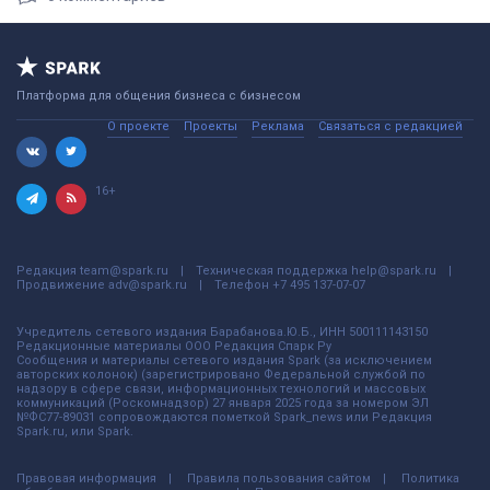
Платформа для общения бизнеса с бизнесом
О проекте
Проекты
Реклама
Связаться с редакцией
16+
Редакция
team@spark.ru
Техническая поддержка
help@spark.ru
Продвижение
adv@spark.ru
Телефон
+7 495 137-07-07
Учредитель сетевого издания Барабанова.Ю.Б., ИНН 500111143150
Редакционные материалы ООО Редакция Спарк Ру
Сообщения и материалы сетевого издания Spark (за исключением
авторских колонок) (зарегистрировано Федеральной службой по
надзору в сфере связи, информационных технологий и массовых
коммуникаций (Роскомнадзор) 27 января 2025 года за номером ЭЛ
№ФС77-89031 сопровождаются пометкой Spark_news или Редакция
Spark.ru, или Spark.
Правовая информация
Правила пользования сайтом
Политика