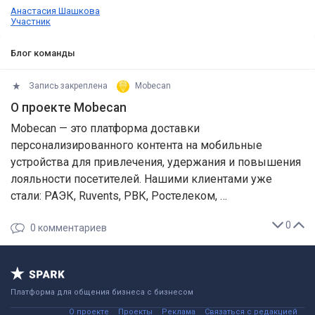
Анастасия Шашкова
Участник
Блог команды
Запись закреплена
Mobecan
О проекте Mobecan
Mobecan — это платформа доставки
персонализированного контента на мобильные
устройства для привлечения, удержания и повышения
лояльности посетителей. Нашими клиентами уже
стали: РАЭК, Ruvents, РВК, Ростелеком, …
0
0
комментариев
Платформа для общения бизнеса с бизнесом
О проекте
Проекты
Реклама
Связаться с редакцией