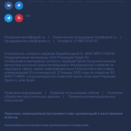
16+
Редакция
team@spark.ru
Техническая поддержка
help@spark.ru
Продвижение
adv@spark.ru
Телефон
+7 495 137-07-07
Учредитель сетевого издания Барабанова.Ю.Б., ИНН 500111143150
Редакционные материалы ООО Редакция Спарк Ру
Сообщения и материалы сетевого издания Spark (за исключением
авторских колонок) (зарегистрировано Федеральной службой по
надзору в сфере связи, информационных технологий и массовых
коммуникаций (Роскомнадзор) 27 января 2025 года за номером ЭЛ
№ФС77-89031 сопровождаются пометкой Spark_news или Редакция
Spark.ru, или Spark.
Правовая информация
Правила пользования сайтом
Политика
обработки персональных данных
Правила рекомендательных
технологий
Перечень запрещённых/экстремистских организаций и иностранных
агентов
Запрещённые/экстремистские организации и сообщества