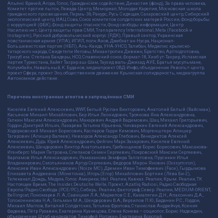
Альянс Врачей, Агора, Голос, Гражданское содействие, Династия (фонд), За права человека,
Комитет против пыток, Левада-Центр, Мемориал, Молодая Карелия, Московская школа
гражданского просвещения, Пермь-36, Ракурс, Русь Сидящая, Сахаровский центр, Сибирский
экологический центр, ИАЦ Сова, Союз комитетов солдатских матерей России, Фонд борьбы
с коррупцией (ФБК), Фонд защиты гласности, Фонд свободы информации, Центр
Насилию.нет, Центр защиты прав СМИ, Transparency International, Meta (Facebook и
Instagram), Русский добровольческий корпус (РДК), Правый сектор, Украинская
повстанческая армия (УПА), ИГИЛ, полк Азов, Джебхат ан-Нусра, Национал-
Большевистская партия (НБП), Аль-Каида, УНА-УНСО, Талибан, Меджлис крымско-
татарского народа, Свидетели Иеговы, Мизантропик Дивижн, Братство, Артподготовка,
Тризуб им. Степана Бандеры, НСО, Славянский союз, Формат-18, Хизб ут-Тахрир, Исламская
партия Туркестана, Хайят Тахрир аш-Шам, Таухид валь-Джихад, АУЕ, Братья мусульмане,
Колумбайн, Навальный, К. Буданов, медиапроект ОВД-Инфо, объединение Револьт-центр,
проект Сфера, проект Эхо, общественное движение Крымская солидарность, медиагруппа
Автономное действие.
Перечень иностранных агентов и запрещённых СМИ
Киселёв Евгений Алекссевич, WWF, Белый Руслан Викторович, Анатолий Белый (Вайсман),
Касьянов Михаил Михайлович, Бер Илья Леонидович, Троянова Яна Александровна,
Галкин Максим Александрович, Макаревич Андрей Вадимович, Шац Михаил Григорьевич,
Гордон Дмитрий Ильич, Лазарева Татьяна Юрьевна, Чичваркин Евгений Александрович,
Ходорковский Михаил Борисович, Каспаров Гарри Кимович, Моргенштерн Алишер
Тагирович (Алишер Валеев), Невзоров Александр Глебович, Венедиктов Алексей
Алексеевич, Дудь Юрий Александрович, Фейгин Марк Захарович, Киселев Евгений
Алексеевич, Шендерович Виктор Анатольевич, Гребенщиков Борис Борисович, Максакова-
Игенбергс Мария Петровна, Слепаков Семен Сергеевич, Покровский Максим Сергеевич,
Варламов Илья Александрович, Рамазанова Земфира Талгатовна, Прусикин Илья
Владимирович, Смольянинов Артур Сергеевич, Федоров Мирон Янович (Oxxxymiron),
Алексеев Иван Александрович (Noize MC), Дремин Иван Тимофеевич (Face), Гырдымова
Елизавета Андреевна (Монеточка), Игорь(Егор) Михайлович Бортник (Лёва Би-2),
Телеканал Дождь, Медуза, Голос Америки, Idel. Реалии, Кавказ. Реалии, Крым. Реалии, ТК
Настоящее Время, The Insider, Deutsche Welle, Проект, Azatliq Radiosi, Радио Свободная
Европа/Радио Свобода (PCE/PC), Сибирь. Реалии, Фактограф, Север. Реалии, MEDIUM-ORIENT,
Bellingcat, Пономарев Л. А., Савицкая Л.А., Маркелов С.Е., Камалягин Д.Н., Апахончич Д.А.,
Толоконникова Н.А., Гельман М.А., Шендерович В.А., Верзилов П.Ю., Баданин Р.С., Гордон,
Михаил Маглов, Виталий Солдатских, Татьяна Фролова, Станислав Андрейчук, Ксения
Фадеева, Пётр Рузавин, Екатерина Кузнецова, Елена Конева – социолог, Борис Надеждин,
объединение Штаб кандидатов, Тимофей Рогожин, Екатерина Воропай.