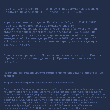
Редакция
team@spark.ru
Техническая поддержка
help@spark.ru
Продвижение
adv@spark.ru
Телефон
+7 495 137-07-07
Учредитель сетевого издания Барабанова.Ю.Б., ИНН 500111143150
Редакционные материалы ООО Редакция Спарк Ру
Сообщения и материалы сетевого издания Spark (за исключением
авторских колонок) (зарегистрировано Федеральной службой по
надзору в сфере связи, информационных технологий и массовых
коммуникаций (Роскомнадзор) 27 января 2025 года за номером ЭЛ
№ФС77-89031 сопровождаются пометкой Spark_news или Редакция
Spark.ru, или Spark.
Правовая информация
Правила пользования сайтом
Политика
обработки персональных данных
Правила рекомендательных
технологий
Перечень запрещённых/экстремистских организаций и иностранных
агентов
Запрещённые/экстремистские организации и сообщества
Альянс Врачей, Агора, Голос, Гражданское содействие, Династия (фонд), За права человека,
Комитет против пыток, Левада-Центр, Мемориал, Молодая Карелия, Московская школа
гражданского просвещения, Пермь-36, Ракурс, Русь Сидящая, Сахаровский центр, Сибирский
экологический центр, ИАЦ Сова, Союз комитетов солдатских матерей России, Фонд борьбы
с коррупцией (ФБК), Фонд защиты гласности, Фонд свободы информации, Центр
Насилию.нет, Центр защиты прав СМИ, Transparency International, Meta (Facebook и
Instagram), Русский добровольческий корпус (РДК), Правый сектор, Украинская
повстанческая армия (УПА), ИГИЛ, полк Азов, Джебхат ан-Нусра, Национал-