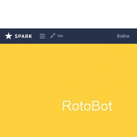
16+
Войти