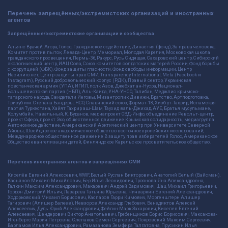
Перечень запрещённых/экстремистских организаций и иностранных
агентов
Запрещённые/экстремистские организации и сообщества
Альянс Врачей, Агора, Голос, Гражданское содействие, Династия (фонд), За права человека,
Комитет против пыток, Левада-Центр, Мемориал, Молодая Карелия, Московская школа
гражданского просвещения, Пермь-36, Ракурс, Русь Сидящая, Сахаровский центр, Сибирский
экологический центр, ИАЦ Сова, Союз комитетов солдатских матерей России, Фонд борьбы
с коррупцией (ФБК), Фонд защиты гласности, Фонд свободы информации, Центр
Насилию.нет, Центр защиты прав СМИ, Transparency International, Meta (Facebook и
Instagram), Русский добровольческий корпус (РДК), Правый сектор, Украинская
повстанческая армия (УПА), ИГИЛ, полк Азов, Джебхат ан-Нусра, Национал-
Большевистская партия (НБП), Аль-Каида, УНА-УНСО, Талибан, Меджлис крымско-
татарского народа, Свидетели Иеговы, Мизантропик Дивижн, Братство, Артподготовка,
Тризуб им. Степана Бандеры, НСО, Славянский союз, Формат-18, Хизб ут-Тахрир, Исламская
партия Туркестана, Хайят Тахрир аш-Шам, Таухид валь-Джихад, АУЕ, Братья мусульмане,
Колумбайн, Навальный, К. Буданов, медиапроект ОВД-Инфо, объединение Револьт-центр,
проект Сфера, проект Эхо, общественное движение Крымская солидарность, медиагруппа
Автономное действие, Американский Арктический центр при Университете Северной
Айовы, Швейцарское академическое общество восточноевропейских исследований,
Международное общественное движение В защиту прав избирателей Голос, Американское
Общество евангелизации детей, Финляндское Карельское просветительское общество.
Перечень иностранных агентов и запрещённых СМИ
Киселёв Евгений Алекссевич, WWF, Белый Руслан Викторович, Анатолий Белый (Вайсман),
Касьянов Михаил Михайлович, Бер Илья Леонидович, Троянова Яна Александровна,
Галкин Максим Александрович, Макаревич Андрей Вадимович, Шац Михаил Григорьевич,
Гордон Дмитрий Ильич, Лазарева Татьяна Юрьевна, Чичваркин Евгений Александрович,
Ходорковский Михаил Борисович, Каспаров Гарри Кимович, Моргенштерн Алишер
Тагирович (Алишер Валеев), Невзоров Александр Глебович, Венедиктов Алексей
Алексеевич, Дудь Юрий Александрович, Фейгин Марк Захарович, Киселев Евгений
Алексеевич, Шендерович Виктор Анатольевич, Гребенщиков Борис Борисович, Максакова-
Игенбергс Мария Петровна, Слепаков Семен Сергеевич, Покровский Максим Сергеевич,
Варламов Илья Александрович, Рамазанова Земфира Талгатовна, Прусикин Илья