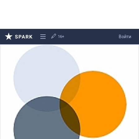
16+
Войти