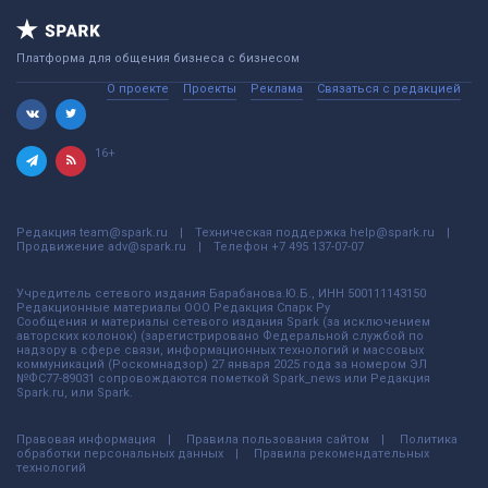
Платформа для общения бизнеса с бизнесом
О проекте
Проекты
Реклама
Связаться с редакцией
16+
Редакция
team@spark.ru
Техническая поддержка
help@spark.ru
Продвижение
adv@spark.ru
Телефон
+7 495 137-07-07
Учредитель сетевого издания Барабанова.Ю.Б., ИНН 500111143150
Редакционные материалы ООО Редакция Спарк Ру
Сообщения и материалы сетевого издания Spark (за исключением
авторских колонок) (зарегистрировано Федеральной службой по
надзору в сфере связи, информационных технологий и массовых
коммуникаций (Роскомнадзор) 27 января 2025 года за номером ЭЛ
№ФС77-89031 сопровождаются пометкой Spark_news или Редакция
Spark.ru, или Spark.
Правовая информация
Правила пользования сайтом
Политика
обработки персональных данных
Правила рекомендательных
технологий