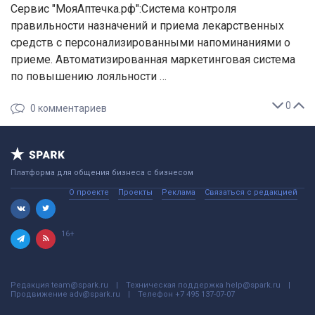
Сервис "МояАптечка.рф":Система контроля
правильности назначений и приема лекарственных
средств с персонализированными напоминаниями о
приеме. Автоматизированная маркетинговая система
по повышению лояльности …
0
0
комментариев
Платформа для общения бизнеса с бизнесом
О проекте
Проекты
Реклама
Связаться с редакцией
16+
Редакция
team@spark.ru
Техническая поддержка
help@spark.ru
Продвижение
adv@spark.ru
Телефон
+7 495 137-07-07