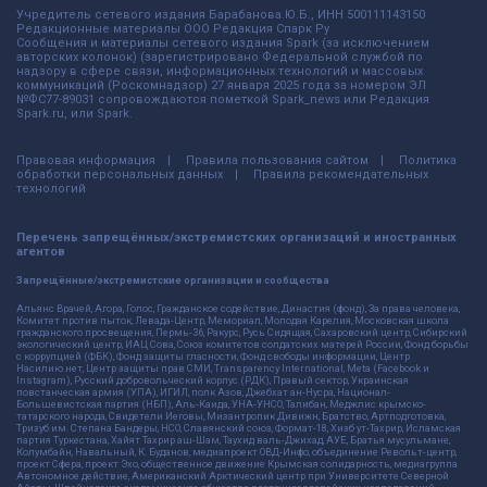
Учредитель сетевого издания Барабанова.Ю.Б., ИНН 500111143150
Редакционные материалы ООО Редакция Спарк Ру
Сообщения и материалы сетевого издания Spark (за исключением
авторских колонок) (зарегистрировано Федеральной службой по
надзору в сфере связи, информационных технологий и массовых
коммуникаций (Роскомнадзор) 27 января 2025 года за номером ЭЛ
№ФС77-89031 сопровождаются пометкой Spark_news или Редакция
Spark.ru, или Spark.
Правовая информация
Правила пользования сайтом
Политика
обработки персональных данных
Правила рекомендательных
технологий
Перечень запрещённых/экстремистских организаций и иностранных
агентов
Запрещённые/экстремистские организации и сообщества
Альянс Врачей, Агора, Голос, Гражданское содействие, Династия (фонд), За права человека,
Комитет против пыток, Левада-Центр, Мемориал, Молодая Карелия, Московская школа
гражданского просвещения, Пермь-36, Ракурс, Русь Сидящая, Сахаровский центр, Сибирский
экологический центр, ИАЦ Сова, Союз комитетов солдатских матерей России, Фонд борьбы
с коррупцией (ФБК), Фонд защиты гласности, Фонд свободы информации, Центр
Насилию.нет, Центр защиты прав СМИ, Transparency International, Meta (Facebook и
Instagram), Русский добровольческий корпус (РДК), Правый сектор, Украинская
повстанческая армия (УПА), ИГИЛ, полк Азов, Джебхат ан-Нусра, Национал-
Большевистская партия (НБП), Аль-Каида, УНА-УНСО, Талибан, Меджлис крымско-
татарского народа, Свидетели Иеговы, Мизантропик Дивижн, Братство, Артподготовка,
Тризуб им. Степана Бандеры, НСО, Славянский союз, Формат-18, Хизб ут-Тахрир, Исламская
партия Туркестана, Хайят Тахрир аш-Шам, Таухид валь-Джихад, АУЕ, Братья мусульмане,
Колумбайн, Навальный, К. Буданов, медиапроект ОВД-Инфо, объединение Револьт-центр,
проект Сфера, проект Эхо, общественное движение Крымская солидарность, медиагруппа
Автономное действие, Американский Арктический центр при Университете Северной