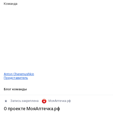
Команда
Anton Cheremushkin
Представитель
Блог команды
Запись закреплена
МояАптечка.рф
О проекте МояАптечка.рф