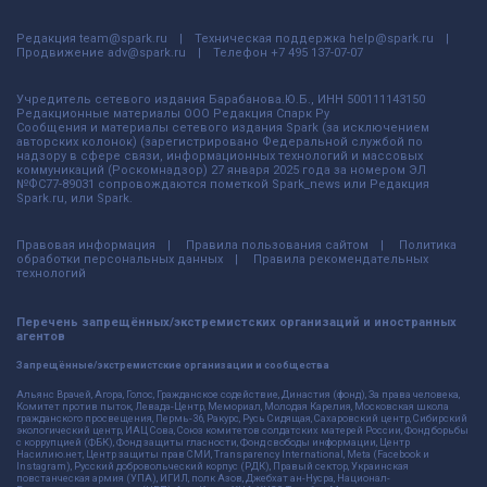
Редакция
team@spark.ru
Техническая поддержка
help@spark.ru
Продвижение
adv@spark.ru
Телефон
+7 495 137-07-07
Учредитель сетевого издания Барабанова.Ю.Б., ИНН 500111143150
Редакционные материалы ООО Редакция Спарк Ру
Сообщения и материалы сетевого издания Spark (за исключением
авторских колонок) (зарегистрировано Федеральной службой по
надзору в сфере связи, информационных технологий и массовых
коммуникаций (Роскомнадзор) 27 января 2025 года за номером ЭЛ
№ФС77-89031 сопровождаются пометкой Spark_news или Редакция
Spark.ru, или Spark.
Правовая информация
Правила пользования сайтом
Политика
обработки персональных данных
Правила рекомендательных
технологий
Перечень запрещённых/экстремистских организаций и иностранных
агентов
Запрещённые/экстремистские организации и сообщества
Альянс Врачей, Агора, Голос, Гражданское содействие, Династия (фонд), За права человека,
Комитет против пыток, Левада-Центр, Мемориал, Молодая Карелия, Московская школа
гражданского просвещения, Пермь-36, Ракурс, Русь Сидящая, Сахаровский центр, Сибирский
экологический центр, ИАЦ Сова, Союз комитетов солдатских матерей России, Фонд борьбы
с коррупцией (ФБК), Фонд защиты гласности, Фонд свободы информации, Центр
Насилию.нет, Центр защиты прав СМИ, Transparency International, Meta (Facebook и
Instagram), Русский добровольческий корпус (РДК), Правый сектор, Украинская
повстанческая армия (УПА), ИГИЛ, полк Азов, Джебхат ан-Нусра, Национал-