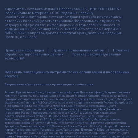
Учредитель сетевого издания Барабанова.Ю.Б., ИНН 500111143150
Редакционные материалы ООО Редакция Спарк Ру
Сообщения и материалы сетевого издания Spark (за исключением
авторских колонок) (зарегистрировано Федеральной службой по
надзору в сфере связи, информационных технологий и массовых
коммуникаций (Роскомнадзор) 27 января 2025 года за номером ЭЛ
№ФС77-89031 сопровождаются пометкой Spark_news или Редакция
Spark.ru, или Spark.
Правовая информация
Правила пользования сайтом
Политика
обработки персональных данных
Правила рекомендательных
технологий
Перечень запрещённых/экстремистских организаций и иностранных
агентов
Запрещённые/экстремистские организации и сообщества
Альянс Врачей, Агора, Голос, Гражданское содействие, Династия (фонд), За права человека,
Комитет против пыток, Левада-Центр, Мемориал, Молодая Карелия, Московская школа
гражданского просвещения, Пермь-36, Ракурс, Русь Сидящая, Сахаровский центр, Сибирский
экологический центр, ИАЦ Сова, Союз комитетов солдатских матерей России, Фонд борьбы
с коррупцией (ФБК), Фонд защиты гласности, Фонд свободы информации, Центр
Насилию.нет, Центр защиты прав СМИ, Transparency International, Meta (Facebook и
Instagram), Русский добровольческий корпус (РДК), Правый сектор, Украинская
повстанческая армия (УПА), ИГИЛ, полк Азов, Джебхат ан-Нусра, Национал-
Большевистская партия (НБП), Аль-Каида, УНА-УНСО, Талибан, Меджлис крымско-
татарского народа, Свидетели Иеговы, Мизантропик Дивижн, Братство, Артподготовка,
Тризуб им. Степана Бандеры, НСО, Славянский союз, Формат-18, Хизб ут-Тахрир, Исламская
партия Туркестана, Хайят Тахрир аш-Шам, Таухид валь-Джихад, АУЕ, Братья мусульмане,
Колумбайн, Навальный, К. Буданов, медиапроект ОВД-Инфо, объединение Револьт-центр,
проект Сфера, проект Эхо, общественное движение Крымская солидарность, медиагруппа