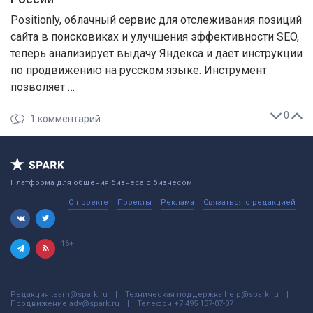
Positionly, облачный сервис для отслеживания позиций
сайта в поисковиках и улучшения эффективности SEO,
теперь анализирует выдачу Яндекса и дает инструкции
по продвижению на русском языке. Инструмент
позволяет …
0
1
комментарий
Платформа для общения бизнеса с бизнесом
О проекте
Проекты
Реклама
Связаться с редакцией
16+
Редакция
team@spark.ru
Техническая поддержка
help@spark.ru
Продвижение
adv@spark.ru
Телефон
+7 495 137-07-07