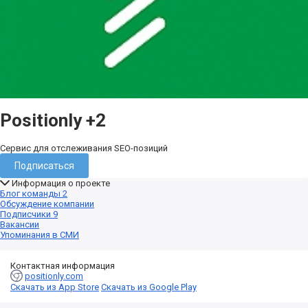
Positionly
+2
Сервис для отслеживания SEO-позиций
Подписаться
Информация о проекте
Блог команды
2
Обсуждение компании
Подписчики
9
Вакансии
Упоминания в СМИ
Контактная информация
positionly.com
Скачать из App Store
Скачать из Google Play