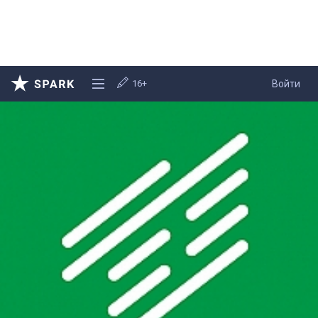
16+
Войти