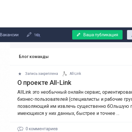
Вакансии
Ваша публикация
16+
Блог команды
Запись закреплена
All-Link
О проекте All-Link
AllLink это необычный онлайн сервис, ориентиров
бизнес-пользователей (специалисты и рабочие гру
позволяющий им извлечь существенно бОльшую п
имеющихся у них данных, быстрее и точнее …
0
комментариев