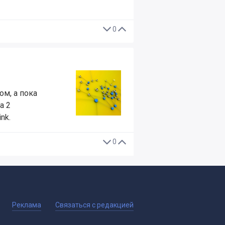
0
м, а пока
а 2
nk.
0
Реклама
Связаться с редакцией