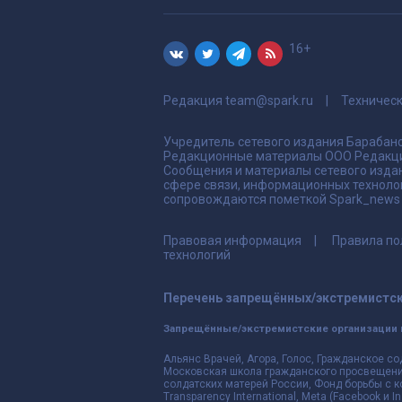
16+
Редакция
team@spark.ru
Техничес
Учредитель сетевого издания Барабано
Редакционные материалы ООО Редакци
Сообщения и материалы сетевого издан
сфере связи, информационных техноло
сопровождаются пометкой Spark_news и
Правовая информация
Правила по
технологий
Перечень запрещённых/экстремистск
Запрещённые/экстремистские организации 
Альянс Врачей, Агора, Голос, Гражданское со
Московская школа гражданского просвещения,
солдатских матерей России, Фонд борьбы с к
Transparency International, Meta (Facebook и