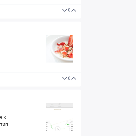
0
0
я к
отип