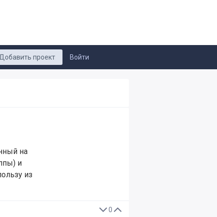
Добавить проект
Войти
анный на
ппы) и
ользу из
0