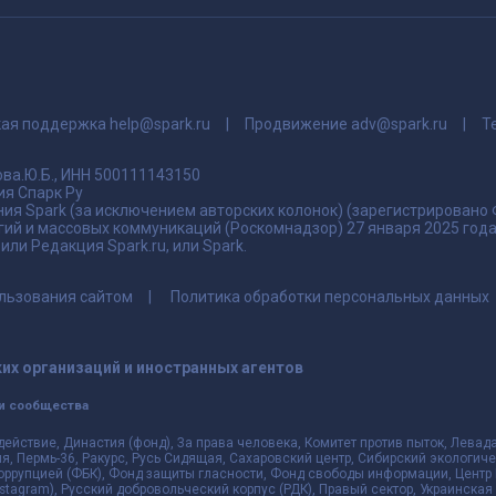
кая поддержка
help@spark.ru
Продвижение
adv@spark.ru
Т
ва.Ю.Б., ИНН 500111143150
я Спарк Ру
ия Spark (за исключением авторских колонок) (зарегистрировано
гий и массовых коммуникаций (Роскомнадзор) 27 января 2025 го
ли Редакция Spark.ru, или Spark.
льзования сайтом
Политика обработки персональных данных
их организаций и иностранных агентов
и сообщества
действие, Династия (фонд), За права человека, Комитет против пыток, Лева
 Пермь-36, Ракурс, Русь Сидящая, Сахаровский центр, Сибирский экологиче
оррупцией (ФБК), Фонд защиты гласности, Фонд свободы информации, Центр 
 Instagram), Русский добровольческий корпус (РДК), Правый сектор, Украинска