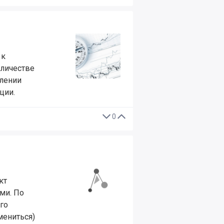
 к
оличестве
елении
ции.
0
кт
ми. По
го
мениться)