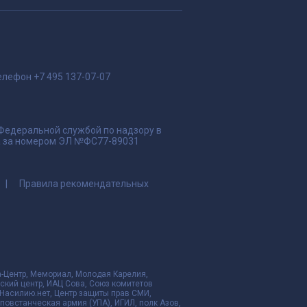
елефон
+7 495 137-07-07
 Федеральной службой по надзору в
да за номером ЭЛ №ФС77-89031
Правила рекомендательных
да-Центр, Мемориал, Молодая Карелия,
ский центр, ИАЦ Сова, Союз комитетов
Насилию.нет, Центр защиты прав СМИ,
я повстанческая армия (УПА), ИГИЛ, полк Азов,