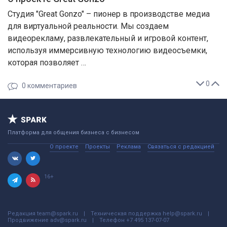
Студия "Great Gonzo" – пионер в производстве медиа
для виртуальной реальности. Мы создаем
видеорекламу, развлекательный и игровой контент,
используя иммерсивную технологию видеосъемки,
которая позволяет …
0
0
комментариев
Платформа для общения бизнеса с бизнесом
О проекте
Проекты
Реклама
Связаться с редакцией
16+
Редакция
team@spark.ru
Техническая поддержка
help@spark.ru
Продвижение
adv@spark.ru
Телефон
+7 495 137-07-07