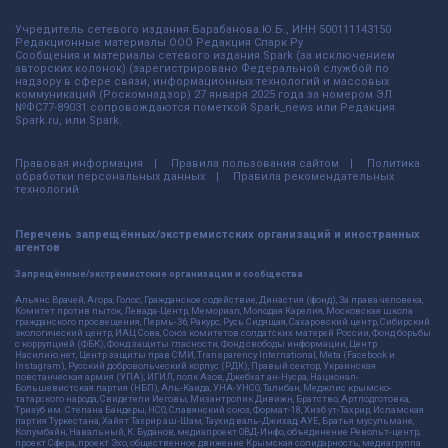
Учредитель сетевого издания Барабанова.Ю.Б., ИНН 500111143150
Редакционные материалы ООО Редакция Спарк Ру
Сообщения и материалы сетевого издания Spark (за исключением
авторских колонок) (зарегистрировано Федеральной службой по
надзору в сфере связи, информационных технологий и массовых
коммуникаций (Роскомнадзор) 27 января 2025 года за номером ЭЛ
№ФС77-89031 сопровождаются пометкой Spark_news или Редакция
Spark.ru, или Spark.
Правовая информация
Правила пользования сайтом
Политика
обработки персональных данных
Правила рекомендательных
технологий
Перечень запрещённых/экстремистских организаций и иностранных
агентов
Запрещённые/экстремистские организации и сообщества
Альянс Врачей, Агора, Голос, Гражданское содействие, Династия (фонд), За права человека,
Комитет против пыток, Левада-Центр, Мемориал, Молодая Карелия, Московская школа
гражданского просвещения, Пермь-36, Ракурс, Русь Сидящая, Сахаровский центр, Сибирский
экологический центр, ИАЦ Сова, Союз комитетов солдатских матерей России, Фонд борьбы
с коррупцией (ФБК), Фонд защиты гласности, Фонд свободы информации, Центр
Насилию.нет, Центр защиты прав СМИ, Transparency International, Meta (Facebook и
Instagram), Русский добровольческий корпус (РДК), Правый сектор, Украинская
повстанческая армия (УПА), ИГИЛ, полк Азов, Джебхат ан-Нусра, Национал-
Большевистская партия (НБП), Аль-Каида, УНА-УНСО, Талибан, Меджлис крымско-
татарского народа, Свидетели Иеговы, Мизантропик Дивижн, Братство, Артподготовка,
Тризуб им. Степана Бандеры, НСО, Славянский союз, Формат-18, Хизб ут-Тахрир, Исламская
партия Туркестана, Хайят Тахрир аш-Шам, Таухид валь-Джихад, АУЕ, Братья мусульмане,
Колумбайн, Навальный, К. Буданов, медиапроект ОВД-Инфо, объединение Револьт-центр,
проект Сфера, проект Эхо, общественное движение Крымская солидарность, медиагруппа