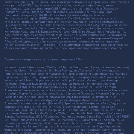
экологический центр, ИАЦ Сова, Союз комитетов солдатских матерей России, Фонд борьбы
с коррупцией (ФБК), Фонд защиты гласности, Фонд свободы информации, Центр
Насилию.нет, Центр защиты прав СМИ, Transparency International, Meta (Facebook и
Instagram), Русский добровольческий корпус (РДК), Правый сектор, Украинская
повстанческая армия (УПА), ИГИЛ, полк Азов, Джебхат ан-Нусра, Национал-
Большевистская партия (НБП), Аль-Каида, УНА-УНСО, Талибан, Меджлис крымско-
татарского народа, Свидетели Иеговы, Мизантропик Дивижн, Братство, Артподготовка,
Тризуб им. Степана Бандеры, НСО, Славянский союз, Формат-18, Хизб ут-Тахрир, Исламская
партия Туркестана, Хайят Тахрир аш-Шам, Таухид валь-Джихад, АУЕ, Братья мусульмане,
Колумбайн, Навальный, К. Буданов, медиапроект ОВД-Инфо, объединение Револьт-центр,
проект Сфера, проект Эхо, общественное движение Крымская солидарность, медиагруппа
Автономное действие, Американский Арктический центр при Университете Северной
Айовы, Швейцарское академическое общество восточноевропейских исследований,
Международное общественное движение В защиту прав избирателей Голос, Американское
Общество евангелизации детей, Финляндское Карельское просветительское общество.
Перечень иностранных агентов и запрещённых СМИ
Киселёв Евгений Алекссевич, WWF, Белый Руслан Викторович, Анатолий Белый (Вайсман),
Касьянов Михаил Михайлович, Бер Илья Леонидович, Троянова Яна Александровна,
Галкин Максим Александрович, Макаревич Андрей Вадимович, Шац Михаил Григорьевич,
Гордон Дмитрий Ильич, Лазарева Татьяна Юрьевна, Чичваркин Евгений Александрович,
Ходорковский Михаил Борисович, Каспаров Гарри Кимович, Моргенштерн Алишер
Тагирович (Алишер Валеев), Невзоров Александр Глебович, Венедиктов Алексей
Алексеевич, Дудь Юрий Александрович, Фейгин Марк Захарович, Киселев Евгений
Алексеевич, Шендерович Виктор Анатольевич, Гребенщиков Борис Борисович, Максакова-
Игенбергс Мария Петровна, Слепаков Семен Сергеевич, Покровский Максим Сергеевич,
Варламов Илья Александрович, Рамазанова Земфира Талгатовна, Прусикин Илья
Владимирович, Смольянинов Артур Сергеевич, Федоров Мирон Янович (Oxxxymiron),
Алексеев Иван Александрович (Noize MC), Дремин Иван Тимофеевич (Face), Гырдымова
Елизавета Андреевна (Монеточка), Игорь(Егор) Михайлович Бортник (Лёва Би-2),
Телеканал Дождь, Медуза, Голос Америки, Idel. Реалии, Кавказ. Реалии, Крым. Реалии, ТК
Настоящее Время, The Insider, Deutsche Welle, Проект, Azatliq Radiosi, Радио Свободная
Европа/Радио Свобода (PCE/PC), Сибирь. Реалии, Фактограф, Север. Реалии, MEDIUM-ORIENT,
Bellingcat, Пономарев Л. А., Савицкая Л.А., Маркелов С.Е., Камалягин Д.Н., Апахончич Д.А.,
Толоконникова Н.А., Гельман М.А., Шендерович В.А., Верзилов П.Ю., Баданин Р.С., Гордон,
Михаил Маглов, Виталий Солдатских, Татьяна Фролова, Станислав Андрейчук, Ксения
Фадеева, Пётр Рузавин, Екатерина Кузнецова, Елена Конева – социолог, Борис Надеждин,
объединение Штаб кандидатов, Тимофей Рогожин, Екатерина Воропай, Либертарианская