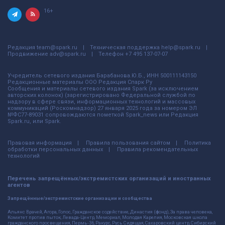
16+
Редакция
team@spark.ru
Техническая поддержка
help@spark.ru
Продвижение
adv@spark.ru
Телефон
+7 495 137-07-07
Учредитель сетевого издания Барабанова.Ю.Б., ИНН 500111143150
Редакционные материалы ООО Редакция Спарк Ру
Сообщения и материалы сетевого издания Spark (за исключением
авторских колонок) (зарегистрировано Федеральной службой по
надзору в сфере связи, информационных технологий и массовых
коммуникаций (Роскомнадзор) 27 января 2025 года за номером ЭЛ
№ФС77-89031 сопровождаются пометкой Spark_news или Редакция
Spark.ru, или Spark.
Правовая информация
Правила пользования сайтом
Политика
обработки персональных данных
Правила рекомендательных
технологий
Перечень запрещённых/экстремистских организаций и иностранных
агентов
Запрещённые/экстремистские организации и сообщества
Альянс Врачей, Агора, Голос, Гражданское содействие, Династия (фонд), За права человека,
Комитет против пыток, Левада-Центр, Мемориал, Молодая Карелия, Московская школа
гражданского просвещения, Пермь-36, Ракурс, Русь Сидящая, Сахаровский центр, Сибирский