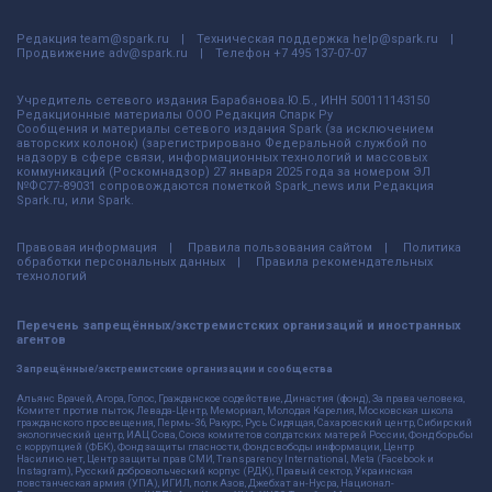
Редакция
team@spark.ru
Техническая поддержка
help@spark.ru
Продвижение
adv@spark.ru
Телефон
+7 495 137-07-07
Учредитель сетевого издания Барабанова.Ю.Б., ИНН 500111143150
Редакционные материалы ООО Редакция Спарк Ру
Сообщения и материалы сетевого издания Spark (за исключением
авторских колонок) (зарегистрировано Федеральной службой по
надзору в сфере связи, информационных технологий и массовых
коммуникаций (Роскомнадзор) 27 января 2025 года за номером ЭЛ
№ФС77-89031 сопровождаются пометкой Spark_news или Редакция
Spark.ru, или Spark.
Правовая информация
Правила пользования сайтом
Политика
обработки персональных данных
Правила рекомендательных
технологий
Перечень запрещённых/экстремистских организаций и иностранных
агентов
Запрещённые/экстремистские организации и сообщества
Альянс Врачей, Агора, Голос, Гражданское содействие, Династия (фонд), За права человека,
Комитет против пыток, Левада-Центр, Мемориал, Молодая Карелия, Московская школа
гражданского просвещения, Пермь-36, Ракурс, Русь Сидящая, Сахаровский центр, Сибирский
экологический центр, ИАЦ Сова, Союз комитетов солдатских матерей России, Фонд борьбы
с коррупцией (ФБК), Фонд защиты гласности, Фонд свободы информации, Центр
Насилию.нет, Центр защиты прав СМИ, Transparency International, Meta (Facebook и
Instagram), Русский добровольческий корпус (РДК), Правый сектор, Украинская
повстанческая армия (УПА), ИГИЛ, полк Азов, Джебхат ан-Нусра, Национал-