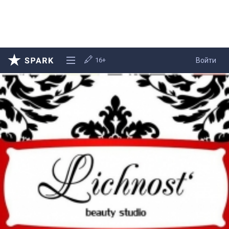
16+
Войти