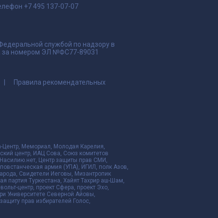
елефон
+7 495 137-07-07
 Федеральной службой по надзору в
да за номером ЭЛ №ФС77-89031
Правила рекомендательных
да-Центр, Мемориал, Молодая Карелия,
ский центр, ИАЦ Сова, Союз комитетов
Насилию.нет, Центр защиты прав СМИ,
я повстанческая армия (УПА), ИГИЛ, полк Азов,
народа, Свидетели Иеговы, Мизантропик
ая партия Туркестана, Хайят Тахрир аш-Шам,
ольт-центр, проект Сфера, проект Эхо,
ри Университете Северной Айовы,
ащиту прав избирателей Голос,