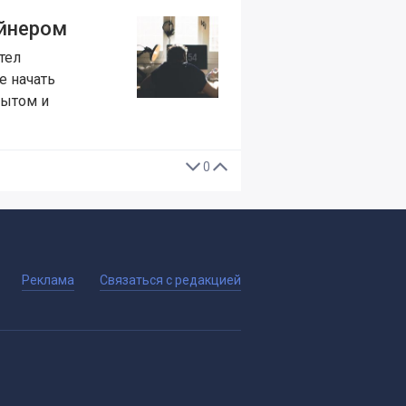
айнером
тел
е начать
пытом и
0
Реклама
Связаться с редакцией