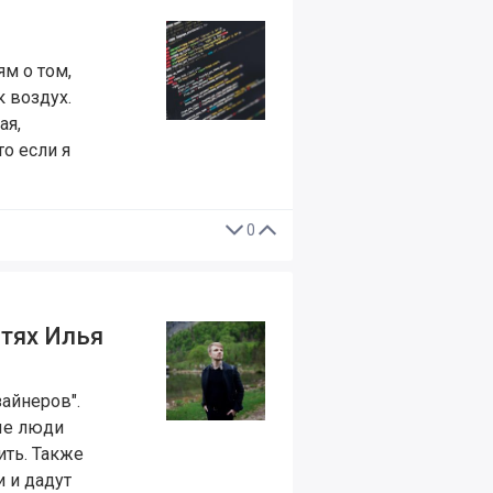
м о том,
к воздух.
ая,
то если я
0
стях Илья
айнеров".
рые люди
ить. Также
 и дадут