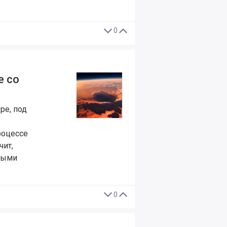
0
е со
ре, под
роцессе
чит,
дными
0