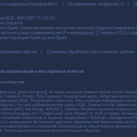
кая поддержка
help@spark.ru
Продвижение
adv@spark.ru
Т
ва.Ю.Б., ИНН 500111143150
я Спарк Ру
ия Spark (за исключением авторских колонок) (зарегистрировано
гий и массовых коммуникаций (Роскомнадзор) 27 января 2025 го
ли Редакция Spark.ru, или Spark.
льзования сайтом
Политика обработки персональных данных
их организаций и иностранных агентов
и сообщества
действие, Династия (фонд), За права человека, Комитет против пыток, Лева
 Пермь-36, Ракурс, Русь Сидящая, Сахаровский центр, Сибирский экологиче
оррупцией (ФБК), Фонд защиты гласности, Фонд свободы информации, Центр 
 Instagram), Русский добровольческий корпус (РДК), Правый сектор, Украинска
партия (НБП), Аль-Каида, УНА-УНСО, Талибан, Меджлис крымско-татарского 
 Степана Бандеры, НСО, Славянский союз, Формат-18, Хизб ут-Тахрир, Исламск
 Колумбайн, Навальный, К. Буданов, медиапроект ОВД-Инфо, объединение Рев
ть, медиагруппа Автономное действие, Американский Арктический центр п
чноевропейских исследований, Международное общественное движение В з
й, Финляндское Карельское просветительское общество.