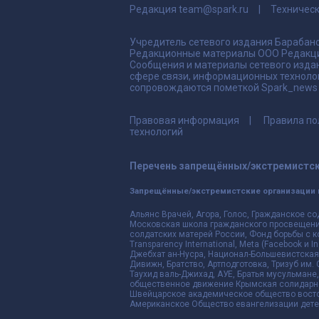
Редакция
team@spark.ru
Техничес
Учредитель сетевого издания Барабано
Редакционные материалы ООО Редакци
Сообщения и материалы сетевого издан
сфере связи, информационных техноло
сопровождаются пометкой Spark_news и
Правовая информация
Правила по
технологий
Перечень запрещённых/экстремистск
Запрещённые/экстремистские организации 
Альянс Врачей, Агора, Голос, Гражданское со
Московская школа гражданского просвещения,
солдатских матерей России, Фонд борьбы с к
Transparency International, Meta (Facebook и
Джебхат ан-Нусра, Национал-Большевистская 
Дивижн, Братство, Артподготовка, Тризуб им.
Таухид валь-Джихад, АУЕ, Братья мусульмане,
общественное движение Крымская солидарнос
Швейцарское академическое общество восто
Американское Общество евангелизации дете