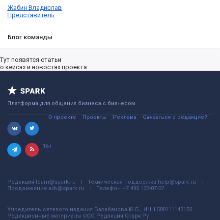
Жабин Владислав
Представитель
Блог команды
Тут появятся статьи
о кейсах и новостях проекта
Платформа для общения бизнеса с бизнесом
О проекте
Проекты
Реклама
Связаться с редакцией
16+
Редакция
team@spark.ru
Техническая поддержка
help@spark.ru
Продвижение
adv@spark.ru
Телефон
+7 495 137-07-07
Учредитель сетевого издания Барабанова.Ю.Б., ИНН 500111143150
Редакционные материалы ООО Редакция Спарк Ру