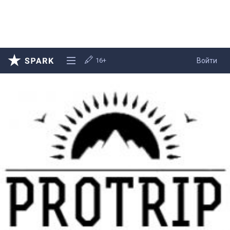
16+
Войти