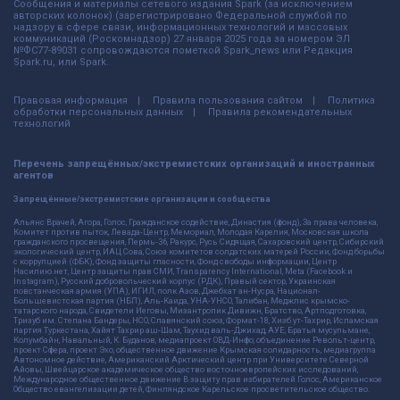
Сообщения и материалы сетевого издания Spark (за исключением
авторских колонок) (зарегистрировано Федеральной службой по
надзору в сфере связи, информационных технологий и массовых
коммуникаций (Роскомнадзор) 27 января 2025 года за номером ЭЛ
№ФС77-89031 сопровождаются пометкой Spark_news или Редакция
Spark.ru, или Spark.
Правовая информация
Правила пользования сайтом
Политика
обработки персональных данных
Правила рекомендательных
технологий
Перечень запрещённых/экстремистских организаций и иностранных
агентов
Запрещённые/экстремистские организации и сообщества
Альянс Врачей, Агора, Голос, Гражданское содействие, Династия (фонд), За права человека,
Комитет против пыток, Левада-Центр, Мемориал, Молодая Карелия, Московская школа
гражданского просвещения, Пермь-36, Ракурс, Русь Сидящая, Сахаровский центр, Сибирский
экологический центр, ИАЦ Сова, Союз комитетов солдатских матерей России, Фонд борьбы
с коррупцией (ФБК), Фонд защиты гласности, Фонд свободы информации, Центр
Насилию.нет, Центр защиты прав СМИ, Transparency International, Meta (Facebook и
Instagram), Русский добровольческий корпус (РДК), Правый сектор, Украинская
повстанческая армия (УПА), ИГИЛ, полк Азов, Джебхат ан-Нусра, Национал-
Большевистская партия (НБП), Аль-Каида, УНА-УНСО, Талибан, Меджлис крымско-
татарского народа, Свидетели Иеговы, Мизантропик Дивижн, Братство, Артподготовка,
Тризуб им. Степана Бандеры, НСО, Славянский союз, Формат-18, Хизб ут-Тахрир, Исламская
партия Туркестана, Хайят Тахрир аш-Шам, Таухид валь-Джихад, АУЕ, Братья мусульмане,
Колумбайн, Навальный, К. Буданов, медиапроект ОВД-Инфо, объединение Револьт-центр,
проект Сфера, проект Эхо, общественное движение Крымская солидарность, медиагруппа
Автономное действие, Американский Арктический центр при Университете Северной
Айовы, Швейцарское академическое общество восточноевропейских исследований,
Международное общественное движение В защиту прав избирателей Голос, Американское
Общество евангелизации детей, Финляндское Карельское просветительское общество.