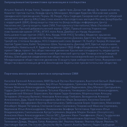
Запрещённые/экстремистские организации и сообщества
Альянс Врачей, Агора, Голос, Гражданское содействие, Династия (фонд), За права человека,
Комитет против пыток, Левада-Центр, Мемориал, Молодая Карелия, Московская школа
гражданского просвещения, Пермь-36, Ракурс, Русь Сидящая, Сахаровский центр, Сибирский
экологический центр, ИАЦ Сова, Союз комитетов солдатских матерей России, Фонд борьбы
с коррупцией (ФБК), Фонд защиты гласности, Фонд свободы информации, Центр
Насилию.нет, Центр защиты прав СМИ, Transparency International, Meta (Facebook и
Instagram), Русский добровольческий корпус (РДК), Правый сектор, Украинская
повстанческая армия (УПА), ИГИЛ, полк Азов, Джебхат ан-Нусра, Национал-
Большевистская партия (НБП), Аль-Каида, УНА-УНСО, Талибан, Меджлис крымско-
татарского народа, Свидетели Иеговы, Мизантропик Дивижн, Братство, Артподготовка,
Тризуб им. Степана Бандеры, НСО, Славянский союз, Формат-18, Хизб ут-Тахрир, Исламская
партия Туркестана, Хайят Тахрир аш-Шам, Таухид валь-Джихад, АУЕ, Братья мусульмане,
Колумбайн, Навальный, К. Буданов, медиапроект ОВД-Инфо, объединение Револьт-центр,
проект Сфера, проект Эхо, общественное движение Крымская солидарность, медиагруппа
Автономное действие, Американский Арктический центр при Университете Северной
Айовы, Швейцарское академическое общество восточноевропейских исследований,
Международное общественное движение В защиту прав избирателей Голос, Американское
Общество евангелизации детей, Финляндское Карельское просветительское общество.
Перечень иностранных агентов и запрещённых СМИ
Киселёв Евгений Алекссевич, WWF, Белый Руслан Викторович, Анатолий Белый (Вайсман),
Касьянов Михаил Михайлович, Бер Илья Леонидович, Троянова Яна Александровна,
Галкин Максим Александрович, Макаревич Андрей Вадимович, Шац Михаил Григорьевич,
Гордон Дмитрий Ильич, Лазарева Татьяна Юрьевна, Чичваркин Евгений Александрович,
Ходорковский Михаил Борисович, Каспаров Гарри Кимович, Моргенштерн Алишер
Тагирович (Алишер Валеев), Невзоров Александр Глебович, Венедиктов Алексей
Алексеевич, Дудь Юрий Александрович, Фейгин Марк Захарович, Киселев Евгений
Алексеевич, Шендерович Виктор Анатольевич, Гребенщиков Борис Борисович, Максакова-
Игенбергс Мария Петровна, Слепаков Семен Сергеевич, Покровский Максим Сергеевич,
Варламов Илья Александрович, Рамазанова Земфира Талгатовна, Прусикин Илья
Владимирович, Смольянинов Артур Сергеевич, Федоров Мирон Янович (Oxxxymiron),
Алексеев Иван Александрович (Noize MC), Дремин Иван Тимофеевич (Face), Гырдымова
Елизавета Андреевна (Монеточка), Игорь(Егор) Михайлович Бортник (Лёва Би-2),
Телеканал Дождь, Медуза, Голос Америки, Idel. Реалии, Кавказ. Реалии, Крым. Реалии, ТК
Настоящее Время, The Insider, Deutsche Welle, Проект, Azatliq Radiosi, Радио Свободная