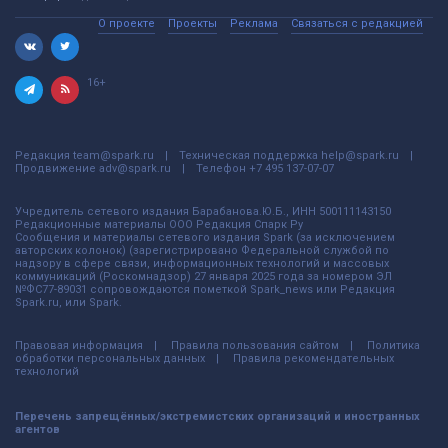
О проекте
Проекты
Реклама
Связаться с редакцией
16+
Редакция
team@spark.ru
Техническая поддержка
help@spark.ru
Продвижение
adv@spark.ru
Телефон
+7 495 137-07-07
Учредитель сетевого издания Барабанова.Ю.Б., ИНН 500111143150
Редакционные материалы ООО Редакция Спарк Ру
Сообщения и материалы сетевого издания Spark (за исключением
авторских колонок) (зарегистрировано Федеральной службой по
надзору в сфере связи, информационных технологий и массовых
коммуникаций (Роскомнадзор) 27 января 2025 года за номером ЭЛ
№ФС77-89031 сопровождаются пометкой Spark_news или Редакция
Spark.ru, или Spark.
Правовая информация
Правила пользования сайтом
Политика
обработки персональных данных
Правила рекомендательных
технологий
Перечень запрещённых/экстремистских организаций и иностранных
агентов