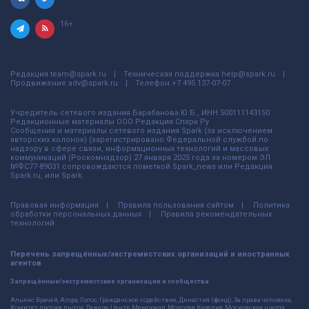
16+
Редакция
team@spark.ru
Техническая поддержка
help@spark.ru
Продвижение
adv@spark.ru
Телефон
+7 495 137-07-07
Учредитель сетевого издания Барабанова.Ю.Б., ИНН 500111143150
Редакционные материалы ООО Редакция Спарк Ру
Сообщения и материалы сетевого издания Spark (за исключением
авторских колонок) (зарегистрировано Федеральной службой по
надзору в сфере связи, информационных технологий и массовых
коммуникаций (Роскомнадзор) 27 января 2025 года за номером ЭЛ
№ФС77-89031 сопровождаются пометкой Spark_news или Редакция
Spark.ru, или Spark.
Правовая информация
Правила пользования сайтом
Политика
обработки персональных данных
Правила рекомендательных
технологий
Перечень запрещённых/экстремистских организаций и иностранных
агентов
Запрещённые/экстремистские организации и сообщества
Альянс Врачей, Агора, Голос, Гражданское содействие, Династия (фонд), За права человека,
Комитет против пыток, Левада-Центр, Мемориал, Молодая Карелия, Московская школа