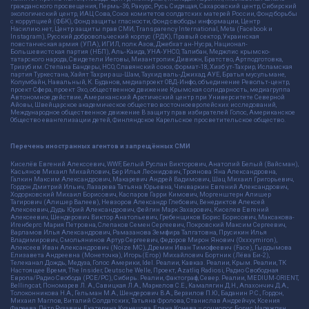
гражданского просвещения, Пермь-36, Ракурс, Русь Сидящая, Сахаровский центр, Сибирский
экологический центр, ИАЦ Сова, Союз комитетов солдатских матерей России, Фонд борьбы
с коррупцией (ФБК), Фонд защиты гласности, Фонд свободы информации, Центр
Насилию.нет, Центр защиты прав СМИ, Transparency International, Meta (Facebook и
Instagram), Русский добровольческий корпус (РДК), Правый сектор, Украинская
повстанческая армия (УПА), ИГИЛ, полк Азов, Джебхат ан-Нусра, Национал-
Большевистская партия (НБП), Аль-Каида, УНА-УНСО, Талибан, Меджлис крымско-
татарского народа, Свидетели Иеговы, Мизантропик Дивижн, Братство, Артподготовка,
Тризуб им. Степана Бандеры, НСО, Славянский союз, Формат-18, Хизб ут-Тахрир, Исламская
партия Туркестана, Хайят Тахрир аш-Шам, Таухид валь-Джихад, АУЕ, Братья мусульмане,
Колумбайн, Навальный, К. Буданов, медиапроект ОВД-Инфо, объединение Револьт-центр,
проект Сфера, проект Эхо, общественное движение Крымская солидарность, медиагруппа
Автономное действие, Американский Арктический центр при Университете Северной
Айовы, Швейцарское академическое общество восточноевропейских исследований,
Международное общественное движение В защиту прав избирателей Голос, Американское
Общество евангелизации детей, Финляндское Карельское просветительское общество.
Перечень иностранных агентов и запрещённых СМИ
Киселёв Евгений Алекссевич, WWF, Белый Руслан Викторович, Анатолий Белый (Вайсман),
Касьянов Михаил Михайлович, Бер Илья Леонидович, Троянова Яна Александровна,
Галкин Максим Александрович, Макаревич Андрей Вадимович, Шац Михаил Григорьевич,
Гордон Дмитрий Ильич, Лазарева Татьяна Юрьевна, Чичваркин Евгений Александрович,
Ходорковский Михаил Борисович, Каспаров Гарри Кимович, Моргенштерн Алишер
Тагирович (Алишер Валеев), Невзоров Александр Глебович, Венедиктов Алексей
Алексеевич, Дудь Юрий Александрович, Фейгин Марк Захарович, Киселев Евгений
Алексеевич, Шендерович Виктор Анатольевич, Гребенщиков Борис Борисович, Максакова-
Игенбергс Мария Петровна, Слепаков Семен Сергеевич, Покровский Максим Сергеевич,
Варламов Илья Александрович, Рамазанова Земфира Талгатовна, Прусикин Илья
Владимирович, Смольянинов Артур Сергеевич, Федоров Мирон Янович (Oxxxymiron),
Алексеев Иван Александрович (Noize MC), Дремин Иван Тимофеевич (Face), Гырдымова
Елизавета Андреевна (Монеточка), Игорь(Егор) Михайлович Бортник (Лёва Би-2),
Телеканал Дождь, Медуза, Голос Америки, Idel. Реалии, Кавказ. Реалии, Крым. Реалии, ТК
Настоящее Время, The Insider, Deutsche Welle, Проект, Azatliq Radiosi, Радио Свободная
Европа/Радио Свобода (PCE/PC), Сибирь. Реалии, Фактограф, Север. Реалии, MEDIUM-ORIENT,
Bellingcat, Пономарев Л. А., Савицкая Л.А., Маркелов С.Е., Камалягин Д.Н., Апахончич Д.А.,
Толоконникова Н.А., Гельман М.А., Шендерович В.А., Верзилов П.Ю., Баданин Р.С., Гордон,
Михаил Маглов, Виталий Солдатских, Татьяна Фролова, Станислав Андрейчук, Ксения
Фадеева, Пётр Рузавин, Екатерина Кузнецова, Елена Конева – социолог, Борис Надеждин,