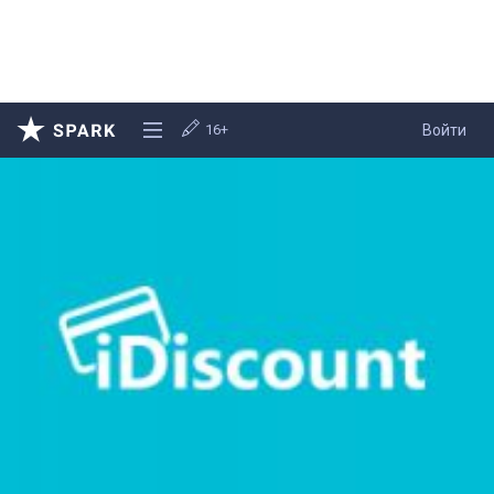
16+
Войти