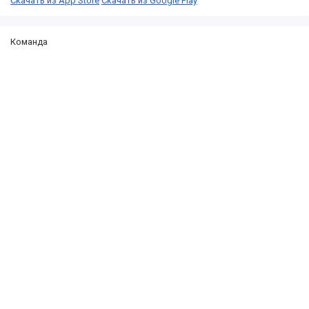
Скачать из App Store
Скачать из Google Play
Команда