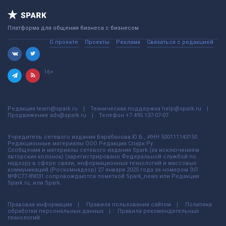
Платформа для общения бизнеса с бизнесом
О проекте
Проекты
Реклама
Связаться с редакцией
16+
Редакция
team@spark.ru
Техническая поддержка
help@spark.ru
Продвижение
adv@spark.ru
Телефон
+7 495 137-07-07
Учредитель сетевого издания Барабанова.Ю.Б., ИНН 500111143150
Редакционные материалы ООО Редакция Спарк Ру
Сообщения и материалы сетевого издания Spark (за исключением
авторских колонок) (зарегистрировано Федеральной службой по
надзору в сфере связи, информационных технологий и массовых
коммуникаций (Роскомнадзор) 27 января 2025 года за номером ЭЛ
№ФС77-89031 сопровождаются пометкой Spark_news или Редакция
Spark.ru, или Spark.
Правовая информация
Правила пользования сайтом
Политика
обработки персональных данных
Правила рекомендательных
технологий