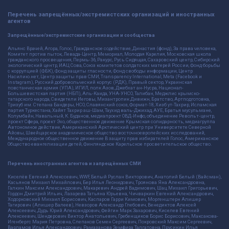
Перечень запрещённых/экстремистских организаций и иностранных
агентов
Запрещённые/экстремистские организации и сообщества
Альянс Врачей, Агора, Голос, Гражданское содействие, Династия (фонд), За права человека,
Комитет против пыток, Левада-Центр, Мемориал, Молодая Карелия, Московская школа
гражданского просвещения, Пермь-36, Ракурс, Русь Сидящая, Сахаровский центр, Сибирский
экологический центр, ИАЦ Сова, Союз комитетов солдатских матерей России, Фонд борьбы
с коррупцией (ФБК), Фонд защиты гласности, Фонд свободы информации, Центр
Насилию.нет, Центр защиты прав СМИ, Transparency International, Meta (Facebook и
Instagram), Русский добровольческий корпус (РДК), Правый сектор, Украинская
повстанческая армия (УПА), ИГИЛ, полк Азов, Джебхат ан-Нусра, Национал-
Большевистская партия (НБП), Аль-Каида, УНА-УНСО, Талибан, Меджлис крымско-
татарского народа, Свидетели Иеговы, Мизантропик Дивижн, Братство, Артподготовка,
Тризуб им. Степана Бандеры, НСО, Славянский союз, Формат-18, Хизб ут-Тахрир, Исламская
партия Туркестана, Хайят Тахрир аш-Шам, Таухид валь-Джихад, АУЕ, Братья мусульмане,
Колумбайн, Навальный, К. Буданов, медиапроект ОВД-Инфо, объединение Револьт-центр,
проект Сфера, проект Эхо, общественное движение Крымская солидарность, медиагруппа
Автономное действие, Американский Арктический центр при Университете Северной
Айовы, Швейцарское академическое общество восточноевропейских исследований,
Международное общественное движение В защиту прав избирателей Голос, Американское
Общество евангелизации детей, Финляндское Карельское просветительское общество.
Перечень иностранных агентов и запрещённых СМИ
Киселёв Евгений Алекссевич, WWF, Белый Руслан Викторович, Анатолий Белый (Вайсман),
Касьянов Михаил Михайлович, Бер Илья Леонидович, Троянова Яна Александровна,
Галкин Максим Александрович, Макаревич Андрей Вадимович, Шац Михаил Григорьевич,
Гордон Дмитрий Ильич, Лазарева Татьяна Юрьевна, Чичваркин Евгений Александрович,
Ходорковский Михаил Борисович, Каспаров Гарри Кимович, Моргенштерн Алишер
Тагирович (Алишер Валеев), Невзоров Александр Глебович, Венедиктов Алексей
Алексеевич, Дудь Юрий Александрович, Фейгин Марк Захарович, Киселев Евгений
Алексеевич, Шендерович Виктор Анатольевич, Гребенщиков Борис Борисович, Максакова-
Игенбергс Мария Петровна, Слепаков Семен Сергеевич, Покровский Максим Сергеевич,
Варламов Илья Александрович, Рамазанова Земфира Талгатовна, Прусикин Илья