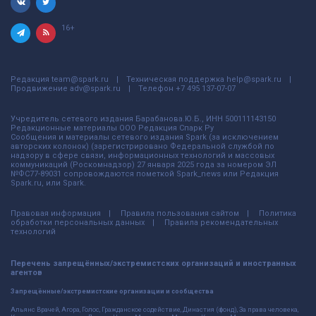
16+
Редакция
team@spark.ru
Техническая поддержка
help@spark.ru
Продвижение
adv@spark.ru
Телефон
+7 495 137-07-07
Учредитель сетевого издания Барабанова.Ю.Б., ИНН 500111143150
Редакционные материалы ООО Редакция Спарк Ру
Сообщения и материалы сетевого издания Spark (за исключением
авторских колонок) (зарегистрировано Федеральной службой по
надзору в сфере связи, информационных технологий и массовых
коммуникаций (Роскомнадзор) 27 января 2025 года за номером ЭЛ
№ФС77-89031 сопровождаются пометкой Spark_news или Редакция
Spark.ru, или Spark.
Правовая информация
Правила пользования сайтом
Политика
обработки персональных данных
Правила рекомендательных
технологий
Перечень запрещённых/экстремистских организаций и иностранных
агентов
Запрещённые/экстремистские организации и сообщества
Альянс Врачей, Агора, Голос, Гражданское содействие, Династия (фонд), За права человека,