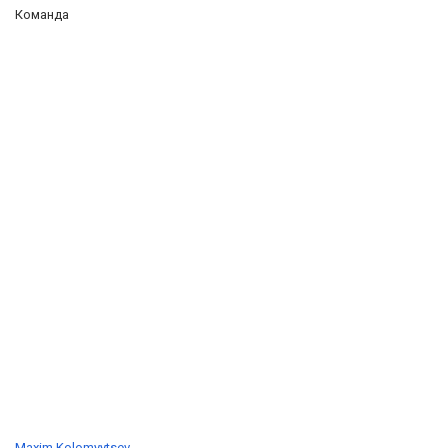
Команда
Maxim Kolomyytsev