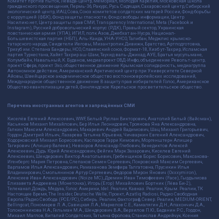
Комитет против пыток, Левада-Центр, Мемориал, Молодая Карелия, Московская школа
гражданского просвещения, Пермь-36, Ракурс, Русь Сидящая, Сахаровский центр, Сибирский
экологический центр, ИАЦ Сова, Союз комитетов солдатских матерей России, Фонд борьбы
с коррупцией (ФБК), Фонд защиты гласности, Фонд свободы информации, Центр
Насилию.нет, Центр защиты прав СМИ, Transparency International, Meta (Facebook и
Instagram), Русский добровольческий корпус (РДК), Правый сектор, Украинская
повстанческая армия (УПА), ИГИЛ, полк Азов, Джебхат ан-Нусра, Национал-
Большевистская партия (НБП), Аль-Каида, УНА-УНСО, Талибан, Меджлис крымско-
татарского народа, Свидетели Иеговы, Мизантропик Дивижн, Братство, Артподготовка,
Тризуб им. Степана Бандеры, НСО, Славянский союз, Формат-18, Хизб ут-Тахрир, Исламская
партия Туркестана, Хайят Тахрир аш-Шам, Таухид валь-Джихад, АУЕ, Братья мусульмане,
Колумбайн, Навальный, К. Буданов, медиапроект ОВД-Инфо, объединение Револьт-центр,
проект Сфера, проект Эхо, общественное движение Крымская солидарность, медиагруппа
Автономное действие, Американский Арктический центр при Университете Северной
Айовы, Швейцарское академическое общество восточноевропейских исследований,
Международное общественное движение В защиту прав избирателей Голос, Американское
Общество евангелизации детей, Финляндское Карельское просветительское общество.
Перечень иностранных агентов и запрещённых СМИ
Киселёв Евгений Алекссевич, WWF, Белый Руслан Викторович, Анатолий Белый (Вайсман),
Касьянов Михаил Михайлович, Бер Илья Леонидович, Троянова Яна Александровна,
Галкин Максим Александрович, Макаревич Андрей Вадимович, Шац Михаил Григорьевич,
Гордон Дмитрий Ильич, Лазарева Татьяна Юрьевна, Чичваркин Евгений Александрович,
Ходорковский Михаил Борисович, Каспаров Гарри Кимович, Моргенштерн Алишер
Тагирович (Алишер Валеев), Невзоров Александр Глебович, Венедиктов Алексей
Алексеевич, Дудь Юрий Александрович, Фейгин Марк Захарович, Киселев Евгений
Алексеевич, Шендерович Виктор Анатольевич, Гребенщиков Борис Борисович, Максакова-
Игенбергс Мария Петровна, Слепаков Семен Сергеевич, Покровский Максим Сергеевич,
Варламов Илья Александрович, Рамазанова Земфира Талгатовна, Прусикин Илья
Владимирович, Смольянинов Артур Сергеевич, Федоров Мирон Янович (Oxxxymiron),
Алексеев Иван Александрович (Noize MC), Дремин Иван Тимофеевич (Face), Гырдымова
Елизавета Андреевна (Монеточка), Игорь(Егор) Михайлович Бортник (Лёва Би-2),
Телеканал Дождь, Медуза, Голос Америки, Idel. Реалии, Кавказ. Реалии, Крым. Реалии, ТК
Настоящее Время, The Insider, Deutsche Welle, Проект, Azatliq Radiosi, Радио Свободная
Европа/Радио Свобода (PCE/PC), Сибирь. Реалии, Фактограф, Север. Реалии, MEDIUM-ORIENT,
Bellingcat, Пономарев Л. А., Савицкая Л.А., Маркелов С.Е., Камалягин Д.Н., Апахончич Д.А.,
Толоконникова Н.А., Гельман М.А., Шендерович В.А., Верзилов П.Ю., Баданин Р.С., Гордон,
Михаил Маглов, Виталий Солдатских, Татьяна Фролова, Станислав Андрейчук, Ксения