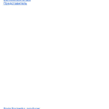
Представитель
Boris Borzenko, producer