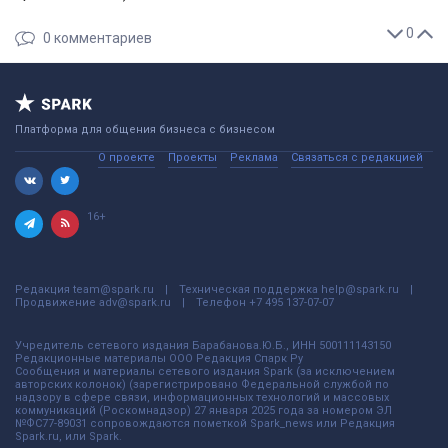
0
0
комментариев
Платформа для общения бизнеса с бизнесом
О проекте
Проекты
Реклама
Связаться с редакцией
16+
Редакция
team@spark.ru
Техническая поддержка
help@spark.ru
Продвижение
adv@spark.ru
Телефон
+7 495 137-07-07
Учредитель сетевого издания Барабанова.Ю.Б., ИНН 500111143150
Редакционные материалы ООО Редакция Спарк Ру
Сообщения и материалы сетевого издания Spark (за исключением
авторских колонок) (зарегистрировано Федеральной службой по
надзору в сфере связи, информационных технологий и массовых
коммуникаций (Роскомнадзор) 27 января 2025 года за номером ЭЛ
№ФС77-89031 сопровождаются пометкой Spark_news или Редакция
Spark.ru, или Spark.