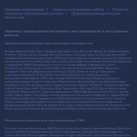
Правовая информация
Правила пользования сайтом
Политика
обработки персональных данных
Правила рекомендательных
технологий
Перечень запрещённых/экстремистских организаций и иностранных
агентов
Запрещённые/экстремистские организации и сообщества
Альянс Врачей, Агора, Голос, Гражданское содействие, Династия (фонд), За права человека,
Комитет против пыток, Левада-Центр, Мемориал, Молодая Карелия, Московская школа
гражданского просвещения, Пермь-36, Ракурс, Русь Сидящая, Сахаровский центр, Сибирский
экологический центр, ИАЦ Сова, Союз комитетов солдатских матерей России, Фонд борьбы
с коррупцией (ФБК), Фонд защиты гласности, Фонд свободы информации, Центр
Насилию.нет, Центр защиты прав СМИ, Transparency International, Meta (Facebook и
Instagram), Русский добровольческий корпус (РДК), Правый сектор, Украинская
повстанческая армия (УПА), ИГИЛ, полк Азов, Джебхат ан-Нусра, Национал-
Большевистская партия (НБП), Аль-Каида, УНА-УНСО, Талибан, Меджлис крымско-
татарского народа, Свидетели Иеговы, Мизантропик Дивижн, Братство, Артподготовка,
Тризуб им. Степана Бандеры, НСО, Славянский союз, Формат-18, Хизб ут-Тахрир, Исламская
партия Туркестана, Хайят Тахрир аш-Шам, Таухид валь-Джихад, АУЕ, Братья мусульмане,
Колумбайн, Навальный, К. Буданов, медиапроект ОВД-Инфо, объединение Револьт-центр,
проект Сфера, проект Эхо, общественное движение Крымская солидарность, медиагруппа
Автономное действие, Американский Арктический центр при Университете Северной
Айовы, Швейцарское академическое общество восточноевропейских исследований,
Международное общественное движение В защиту прав избирателей Голос, Американское
Общество евангелизации детей, Финляндское Карельское просветительское общество.
Перечень иностранных агентов и запрещённых СМИ
Киселёв Евгений Алекссевич, WWF, Белый Руслан Викторович, Анатолий Белый (Вайсман),
Касьянов Михаил Михайлович, Бер Илья Леонидович, Троянова Яна Александровна,
Галкин Максим Александрович, Макаревич Андрей Вадимович, Шац Михаил Григорьевич,