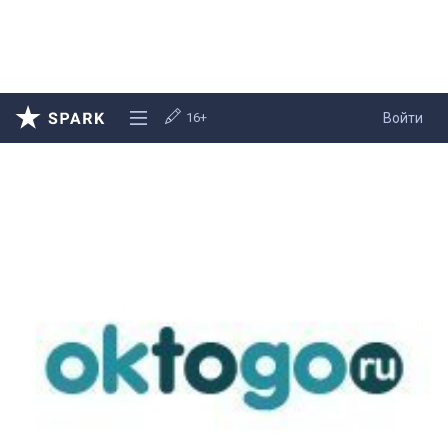
16+
Войти