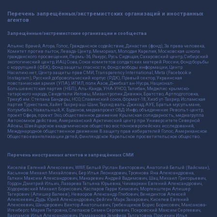
Перечень запрещённых/экстремистских организаций и иностранных
агентов
Запрещённые/экстремистские организации и сообщества
Альянс Врачей, Агора, Голос, Гражданское содействие, Династия (фонд), За права человека,
Комитет против пыток, Левада-Центр, Мемориал, Молодая Карелия, Московская школа
гражданского просвещения, Пермь-36, Ракурс, Русь Сидящая, Сахаровский центр, Сибирский
экологический центр, ИАЦ Сова, Союз комитетов солдатских матерей России, Фонд борьбы
с коррупцией (ФБК), Фонд защиты гласности, Фонд свободы информации, Центр
Насилию.нет, Центр защиты прав СМИ, Transparency International, Meta (Facebook и
Instagram), Русский добровольческий корпус (РДК), Правый сектор, Украинская
повстанческая армия (УПА), ИГИЛ, полк Азов, Джебхат ан-Нусра, Национал-
Большевистская партия (НБП), Аль-Каида, УНА-УНСО, Талибан, Меджлис крымско-
татарского народа, Свидетели Иеговы, Мизантропик Дивижн, Братство, Артподготовка,
Тризуб им. Степана Бандеры, НСО, Славянский союз, Формат-18, Хизб ут-Тахрир, Исламская
партия Туркестана, Хайят Тахрир аш-Шам, Таухид валь-Джихад, АУЕ, Братья мусульмане,
Колумбайн, Навальный, К. Буданов, медиапроект ОВД-Инфо, объединение Револьт-центр,
проект Сфера, проект Эхо, общественное движение Крымская солидарность, медиагруппа
Автономное действие, Американский Арктический центр при Университете Северной
Айовы, Швейцарское академическое общество восточноевропейских исследований,
Международное общественное движение В защиту прав избирателей Голос, Американское
Общество евангелизации детей, Финляндское Карельское просветительское общество.
Перечень иностранных агентов и запрещённых СМИ
Киселёв Евгений Алекссевич, WWF, Белый Руслан Викторович, Анатолий Белый (Вайсман),
Касьянов Михаил Михайлович, Бер Илья Леонидович, Троянова Яна Александровна,
Галкин Максим Александрович, Макаревич Андрей Вадимович, Шац Михаил Григорьевич,
Гордон Дмитрий Ильич, Лазарева Татьяна Юрьевна, Чичваркин Евгений Александрович,
Ходорковский Михаил Борисович, Каспаров Гарри Кимович, Моргенштерн Алишер
Тагирович (Алишер Валеев), Невзоров Александр Глебович, Венедиктов Алексей
Алексеевич, Дудь Юрий Александрович, Фейгин Марк Захарович, Киселев Евгений
Алексеевич, Шендерович Виктор Анатольевич, Гребенщиков Борис Борисович, Максакова-
Игенбергс Мария Петровна, Слепаков Семен Сергеевич, Покровский Максим Сергеевич,
Варламов Илья Александрович, Рамазанова Земфира Талгатовна, Прусикин Илья