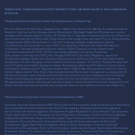
Перечень запрещённых/экстремистских организаций и иностранных
агентов
Запрещённые/экстремистские организации и сообщества
Альянс Врачей, Агора, Голос, Гражданское содействие, Династия (фонд), За права человека,
Комитет против пыток, Левада-Центр, Мемориал, Молодая Карелия, Московская школа
гражданского просвещения, Пермь-36, Ракурс, Русь Сидящая, Сахаровский центр, Сибирский
экологический центр, ИАЦ Сова, Союз комитетов солдатских матерей России, Фонд борьбы
с коррупцией (ФБК), Фонд защиты гласности, Фонд свободы информации, Центр
Насилию.нет, Центр защиты прав СМИ, Transparency International, Meta (Facebook и
Instagram), Русский добровольческий корпус (РДК), Правый сектор, Украинская
повстанческая армия (УПА), ИГИЛ, полк Азов, Джебхат ан-Нусра, Национал-
Большевистская партия (НБП), Аль-Каида, УНА-УНСО, Талибан, Меджлис крымско-
татарского народа, Свидетели Иеговы, Мизантропик Дивижн, Братство, Артподготовка,
Тризуб им. Степана Бандеры, НСО, Славянский союз, Формат-18, Хизб ут-Тахрир, Исламская
партия Туркестана, Хайят Тахрир аш-Шам, Таухид валь-Джихад, АУЕ, Братья мусульмане,
Колумбайн, Навальный, К. Буданов, медиапроект ОВД-Инфо, объединение Револьт-центр,
проект Сфера, проект Эхо, общественное движение Крымская солидарность, медиагруппа
Автономное действие, Американский Арктический центр при Университете Северной
Айовы, Швейцарское академическое общество восточноевропейских исследований,
Международное общественное движение В защиту прав избирателей Голос, Американское
Общество евангелизации детей, Финляндское Карельское просветительское общество.
Перечень иностранных агентов и запрещённых СМИ
Киселёв Евгений Алекссевич, WWF, Белый Руслан Викторович, Анатолий Белый (Вайсман),
Касьянов Михаил Михайлович, Бер Илья Леонидович, Троянова Яна Александровна,
Галкин Максим Александрович, Макаревич Андрей Вадимович, Шац Михаил Григорьевич,
Гордон Дмитрий Ильич, Лазарева Татьяна Юрьевна, Чичваркин Евгений Александрович,
Ходорковский Михаил Борисович, Каспаров Гарри Кимович, Моргенштерн Алишер
Тагирович (Алишер Валеев), Невзоров Александр Глебович, Венедиктов Алексей
Алексеевич, Дудь Юрий Александрович, Фейгин Марк Захарович, Киселев Евгений
Алексеевич, Шендерович Виктор Анатольевич, Гребенщиков Борис Борисович, Максакова-
Игенбергс Мария Петровна, Слепаков Семен Сергеевич, Покровский Максим Сергеевич,
Варламов Илья Александрович, Рамазанова Земфира Талгатовна, Прусикин Илья