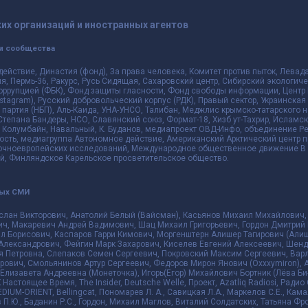
их организаций и иностранных агентов
и сообщества
действие, Династия (фонд), За права человека, Комитет против пыток, Лева
 Пермь-36, Ракурс, Русь Сидящая, Сахаровский центр, Сибирский экологиче
оррупцией (ФБК), Фонд защиты гласности, Фонд свободы информации, Центр 
 Instagram), Русский добровольческий корпус (РДК), Правый сектор, Украинска
партия (НБП), Аль-Каида, УНА-УНСО, Талибан, Меджлис крымско-татарского 
 Степана Бандеры, НСО, Славянский союз, Формат-18, Хизб ут-Тахрир, Исламск
 Колумбайн, Навальный, К. Буданов, медиапроект ОВД-Инфо, объединение Рев
ть, медиагруппа Автономное действие, Американский Арктический центр п
чноевропейских исследований, Международное общественное движение В з
й, Финляндское Карельское просветительское общество.
ных СМИ
слан Викторович, Анатолий Белый (Вайсман), Касьянов Михаил Михайлович,
ч, Макаревич Андрей Вадимович, Шац Михаил Григорьевич, Гордон Дмитрий 
л Борисович, Каспаров Гарри Кимович, Моргенштерн Алишер Тагирович (Алиш
Александрович, Фейгин Марк Захарович, Киселев Евгений Алексеевич, Шенд
я Петровна, Слепаков Семен Сергеевич, Покровский Максим Сергеевич, Ва
ович, Смольянинов Артур Сергеевич, Федоров Мирон Янович (Oxxxymiron), 
лизавета Андреевна (Монеточка), Игорь(Егор) Михайлович Бортник (Лёва Би-
К Настоящее Время, The Insider, Deutsche Welle, Проект, Azatliq Radiosi, Ра
DIUM-ORIENT, Bellingcat, Пономарев Л. А., Савицкая Л.А., Маркелов С.Е., Кам
в П.Ю., Баданин Р.С., Гордон, Михаил Маглов, Виталий Солдатских, Татьяна Ф