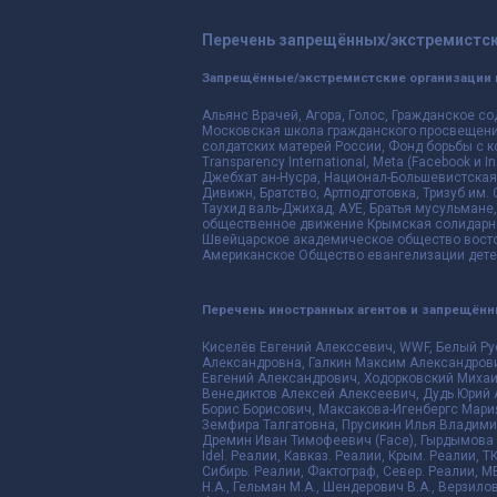
Перечень запрещённых/экстремистск
Запрещённые/экстремистские организации 
Альянс Врачей, Агора, Голос, Гражданское со
Московская школа гражданского просвещения,
солдатских матерей России, Фонд борьбы с к
Transparency International, Meta (Facebook и
Джебхат ан-Нусра, Национал-Большевистская 
Дивижн, Братство, Артподготовка, Тризуб им.
Таухид валь-Джихад, АУЕ, Братья мусульмане,
общественное движение Крымская солидарнос
Швейцарское академическое общество восто
Американское Общество евангелизации дете
Перечень иностранных агентов и запрещён
Киселёв Евгений Алекссевич, WWF, Белый Ру
Александровна, Галкин Максим Александрови
Евгений Александрович, Ходорковский Михаи
Венедиктов Алексей Алексеевич, Дудь Юрий 
Борис Борисович, Максакова-Игенбергс Мари
Земфира Талгатовна, Прусикин Илья Владимир
Дремин Иван Тимофеевич (Face), Гырдымова Е
Idel. Реалии, Кавказ. Реалии, Крым. Реалии, Т
Сибирь. Реалии, Фактограф, Север. Реалии, ME
Н.А., Гельман М.А., Шендерович В.А., Верзило