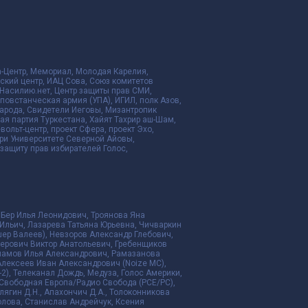
да-Центр, Мемориал, Молодая Карелия,
ский центр, ИАЦ Сова, Союз комитетов
Насилию.нет, Центр защиты прав СМИ,
я повстанческая армия (УПА), ИГИЛ, полк Азов,
народа, Свидетели Иеговы, Мизантропик
ая партия Туркестана, Хайят Тахрир аш-Шам,
ольт-центр, проект Сфера, проект Эхо,
ри Университете Северной Айовы,
ащиту прав избирателей Голос,
 Бер Илья Леонидович, Троянова Яна
Ильич, Лазарева Татьяна Юрьевна, Чичваркин
ер Валеев), Невзоров Александр Глебович,
ерович Виктор Анатольевич, Гребенщиков
рламов Илья Александрович, Рамазанова
Алексеев Иван Александрович (Noize MC),
2), Телеканал Дождь, Медуза, Голос Америки,
дио Свободная Европа/Радио Свобода (PCE/PC),
алягин Д.Н., Апахончич Д.А., Толоконникова
ролова, Станислав Андрейчук, Ксения