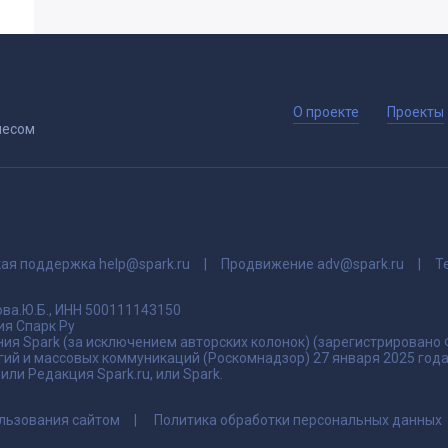
О проекте
Проекты
несом
кая поддержка
help@spark.ru
Продвижение
adv@spark.ru
Т
ва.Ю.Б., ИНН 500111143150
я Спарк Ру
ия Spark (за исключением авторских колонок) (зарегистрировано
гий и массовых коммуникаций (Роскомнадзор) 27 января 2025 го
ли Редакция Spark.ru, или Spark.
льзования сайтом
Политика обработки персональных данных