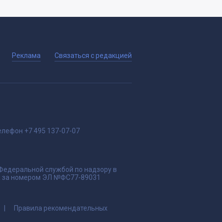
Реклама
Связаться с редакцией
елефон
+7 495 137-07-07
 Федеральной службой по надзору в
да за номером ЭЛ №ФС77-89031
Правила рекомендательных