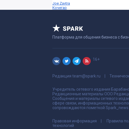
Joe Zavtra
Кочегар
Платформа для общения бизнеса с биз
16+
Редакция
team@spark.ru
Техничес
Учредитель сетевого издания Барабано
Редакционные материалы ООО Редакци
Сообщения и материалы сетевого издан
сфере связи, информационных техноло
сопровождаются пометкой Spark_news и
Правовая информация
Правила по
технологий