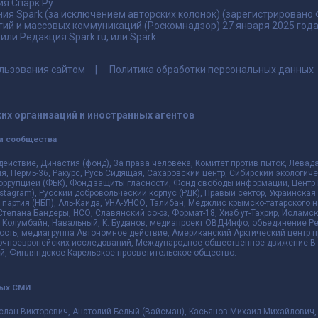
я Спарк Ру
ия Spark (за исключением авторских колонок) (зарегистрировано
гий и массовых коммуникаций (Роскомнадзор) 27 января 2025 го
ли Редакция Spark.ru, или Spark.
льзования сайтом
Политика обработки персональных данных
их организаций и иностранных агентов
и сообщества
действие, Династия (фонд), За права человека, Комитет против пыток, Лева
 Пермь-36, Ракурс, Русь Сидящая, Сахаровский центр, Сибирский экологиче
оррупцией (ФБК), Фонд защиты гласности, Фонд свободы информации, Центр 
 Instagram), Русский добровольческий корпус (РДК), Правый сектор, Украинска
партия (НБП), Аль-Каида, УНА-УНСО, Талибан, Меджлис крымско-татарского 
 Степана Бандеры, НСО, Славянский союз, Формат-18, Хизб ут-Тахрир, Исламск
 Колумбайн, Навальный, К. Буданов, медиапроект ОВД-Инфо, объединение Рев
ть, медиагруппа Автономное действие, Американский Арктический центр п
чноевропейских исследований, Международное общественное движение В з
й, Финляндское Карельское просветительское общество.
ных СМИ
слан Викторович, Анатолий Белый (Вайсман), Касьянов Михаил Михайлович,