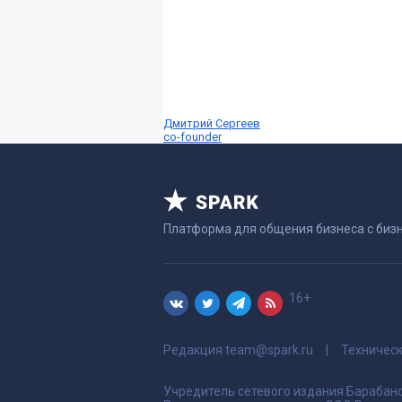
Дмитрий Сергеев
co-founder
Платформа для общения бизнеса с биз
16+
Редакция
team@spark.ru
Техничес
Учредитель сетевого издания Барабано