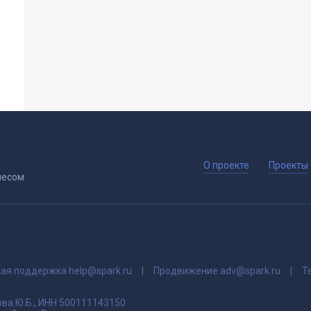
О проекте
Проекты
несом
кая поддержка
help@spark.ru
Продвижение
adv@spark.ru
Т
ва.Ю.Б., ИНН 500111143150