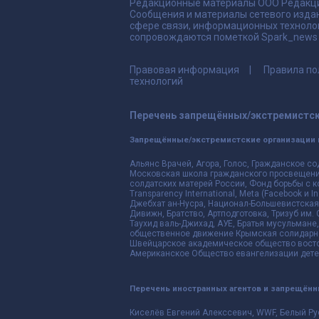
Редакционные материалы ООО Редакци
Сообщения и материалы сетевого издан
сфере связи, информационных техноло
сопровождаются пометкой Spark_news и
Правовая информация
Правила по
технологий
Перечень запрещённых/экстремистск
Запрещённые/экстремистские организации 
Альянс Врачей, Агора, Голос, Гражданское со
Московская школа гражданского просвещения,
солдатских матерей России, Фонд борьбы с к
Transparency International, Meta (Facebook и
Джебхат ан-Нусра, Национал-Большевистская 
Дивижн, Братство, Артподготовка, Тризуб им.
Таухид валь-Джихад, АУЕ, Братья мусульмане,
общественное движение Крымская солидарнос
Швейцарское академическое общество восто
Американское Общество евангелизации дете
Перечень иностранных агентов и запрещён
Киселёв Евгений Алекссевич, WWF, Белый Ру