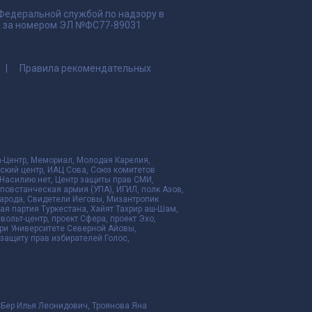
 Федеральной службой по надзору в
да за номером ЭЛ №ФС77-89031
Правила рекомендательных
да-Центр, Мемориал, Молодая Карелия,
ский центр, ИАЦ Сова, Союз комитетов
Насилию.нет, Центр защиты прав СМИ,
я повстанческая армия (УПА), ИГИЛ, полк Азов,
народа, Свидетели Иеговы, Мизантропик
ая партия Туркестана, Хайят Тахрир аш-Шам,
ольт-центр, проект Сфера, проект Эхо,
ри Университете Северной Айовы,
ащиту прав избирателей Голос,
 Бер Илья Леонидович, Троянова Яна