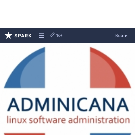
16+
Войти