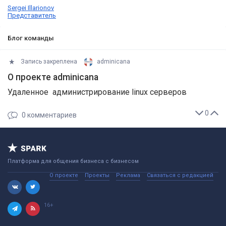
Sergei Illarionov
Представитель
Блог команды
Запись закреплена
adminicana
О проекте adminicana
Удаленное администрирование linux серверов
0
0
комментариев
Платформа для общения бизнеса с бизнесом
О проекте
Проекты
Реклама
Связаться с редакцией
16+