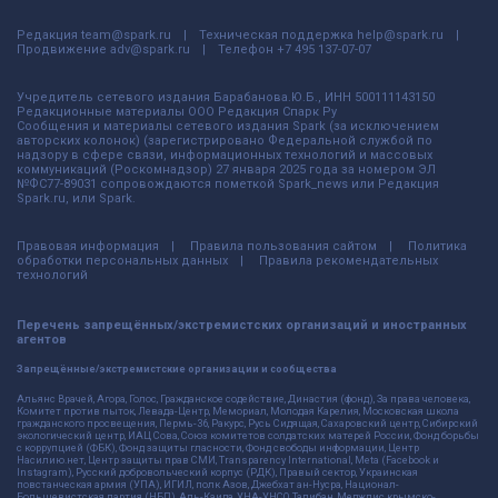
Редакция
team@spark.ru
Техническая поддержка
help@spark.ru
Продвижение
adv@spark.ru
Телефон
+7 495 137-07-07
Учредитель сетевого издания Барабанова.Ю.Б., ИНН 500111143150
Редакционные материалы ООО Редакция Спарк Ру
Сообщения и материалы сетевого издания Spark (за исключением
авторских колонок) (зарегистрировано Федеральной службой по
надзору в сфере связи, информационных технологий и массовых
коммуникаций (Роскомнадзор) 27 января 2025 года за номером ЭЛ
№ФС77-89031 сопровождаются пометкой Spark_news или Редакция
Spark.ru, или Spark.
Правовая информация
Правила пользования сайтом
Политика
обработки персональных данных
Правила рекомендательных
технологий
Перечень запрещённых/экстремистских организаций и иностранных
агентов
Запрещённые/экстремистские организации и сообщества
Альянс Врачей, Агора, Голос, Гражданское содействие, Династия (фонд), За права человека,
Комитет против пыток, Левада-Центр, Мемориал, Молодая Карелия, Московская школа
гражданского просвещения, Пермь-36, Ракурс, Русь Сидящая, Сахаровский центр, Сибирский
экологический центр, ИАЦ Сова, Союз комитетов солдатских матерей России, Фонд борьбы
с коррупцией (ФБК), Фонд защиты гласности, Фонд свободы информации, Центр
Насилию.нет, Центр защиты прав СМИ, Transparency International, Meta (Facebook и
Instagram), Русский добровольческий корпус (РДК), Правый сектор, Украинская
повстанческая армия (УПА), ИГИЛ, полк Азов, Джебхат ан-Нусра, Национал-
Большевистская партия (НБП), Аль-Каида, УНА-УНСО, Талибан, Меджлис крымско-