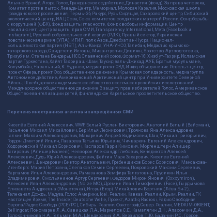
Альянс Врачей, Агора, Голос, Гражданское содействие, Династия (фонд), За права человека,
Комитет против пыток, Левада-Центр, Мемориал, Молодая Карелия, Московская школа
гражданского просвещения, Пермь-36, Ракурс, Русь Сидящая, Сахаровский центр, Сибирский
экологический центр, ИАЦ Сова, Союз комитетов солдатских матерей России, Фонд борьбы
с коррупцией (ФБК), Фонд защиты гласности, Фонд свободы информации, Центр
Насилию.нет, Центр защиты прав СМИ, Transparency International, Meta (Facebook и
Instagram), Русский добровольческий корпус (РДК), Правый сектор, Украинская
повстанческая армия (УПА), ИГИЛ, полк Азов, Джебхат ан-Нусра, Национал-
Большевистская партия (НБП), Аль-Каида, УНА-УНСО, Талибан, Меджлис крымско-
татарского народа, Свидетели Иеговы, Мизантропик Дивижн, Братство, Артподготовка,
Тризуб им. Степана Бандеры, НСО, Славянский союз, Формат-18, Хизб ут-Тахрир, Исламская
партия Туркестана, Хайят Тахрир аш-Шам, Таухид валь-Джихад, АУЕ, Братья мусульмане,
Колумбайн, Навальный, К. Буданов, медиапроект ОВД-Инфо, объединение Револьт-центр,
проект Сфера, проект Эхо, общественное движение Крымская солидарность, медиагруппа
Автономное действие, Американский Арктический центр при Университете Северной
Айовы, Швейцарское академическое общество восточноевропейских исследований,
Международное общественное движение В защиту прав избирателей Голос, Американское
Общество евангелизации детей, Финляндское Карельское просветительское общество.
Перечень иностранных агентов и запрещённых СМИ
Киселёв Евгений Алекссевич, WWF, Белый Руслан Викторович, Анатолий Белый (Вайсман),
Касьянов Михаил Михайлович, Бер Илья Леонидович, Троянова Яна Александровна,
Галкин Максим Александрович, Макаревич Андрей Вадимович, Шац Михаил Григорьевич,
Гордон Дмитрий Ильич, Лазарева Татьяна Юрьевна, Чичваркин Евгений Александрович,
Ходорковский Михаил Борисович, Каспаров Гарри Кимович, Моргенштерн Алишер
Тагирович (Алишер Валеев), Невзоров Александр Глебович, Венедиктов Алексей
Алексеевич, Дудь Юрий Александрович, Фейгин Марк Захарович, Киселев Евгений
Алексеевич, Шендерович Виктор Анатольевич, Гребенщиков Борис Борисович, Максакова-
Игенбергс Мария Петровна, Слепаков Семен Сергеевич, Покровский Максим Сергеевич,
Варламов Илья Александрович, Рамазанова Земфира Талгатовна, Прусикин Илья
Владимирович, Смольянинов Артур Сергеевич, Федоров Мирон Янович (Oxxxymiron),
Алексеев Иван Александрович (Noize MC), Дремин Иван Тимофеевич (Face), Гырдымова
Елизавета Андреевна (Монеточка), Игорь(Егор) Михайлович Бортник (Лёва Би-2),
Телеканал Дождь, Медуза, Голос Америки, Idel. Реалии, Кавказ. Реалии, Крым. Реалии, ТК
Настоящее Время, The Insider, Deutsche Welle, Проект, Azatliq Radiosi, Радио Свободная
Европа/Радио Свобода (PCE/PC), Сибирь. Реалии, Фактограф, Север. Реалии, MEDIUM-ORIENT,
Bellingcat, Пономарев Л. А., Савицкая Л.А., Маркелов С.Е., Камалягин Д.Н., Апахончич Д.А.,
Толоконникова Н.А., Гельман М.А., Шендерович В.А., Верзилов П.Ю., Баданин Р.С., Гордон,