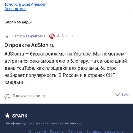
Толстолуцкий Алексей
Основатель
Блог команды
Запись закреплена
AdSlon.ru
О проекте AdSlon.ru
AdSlon.ru — биржа рекламы на YouTube. Мы помогаем
встретится рекламодателю и блогеру. На сегодняшний
день YouTube, как площадка для рекламы, быстро
набирает популярность. В России и в странах СНГ
каждый …
0
0
комментариев
Платформа для общения бизнеса с бизнесом
О проекте
Проекты
Реклама
Связаться с редакцией