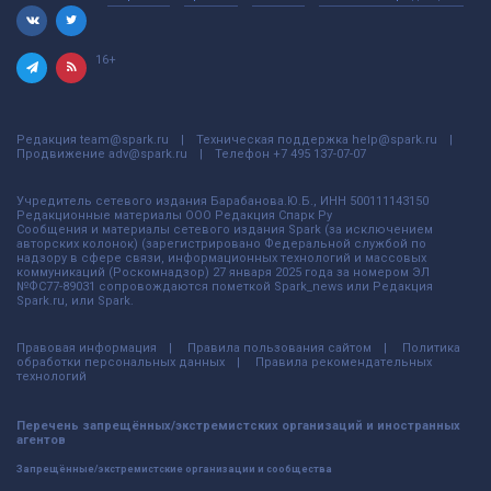
16+
Редакция
team@spark.ru
Техническая поддержка
help@spark.ru
Продвижение
adv@spark.ru
Телефон
+7 495 137-07-07
Учредитель сетевого издания Барабанова.Ю.Б., ИНН 500111143150
Редакционные материалы ООО Редакция Спарк Ру
Сообщения и материалы сетевого издания Spark (за исключением
авторских колонок) (зарегистрировано Федеральной службой по
надзору в сфере связи, информационных технологий и массовых
коммуникаций (Роскомнадзор) 27 января 2025 года за номером ЭЛ
№ФС77-89031 сопровождаются пометкой Spark_news или Редакция
Spark.ru, или Spark.
Правовая информация
Правила пользования сайтом
Политика
обработки персональных данных
Правила рекомендательных
технологий
Перечень запрещённых/экстремистских организаций и иностранных
агентов
Запрещённые/экстремистские организации и сообщества