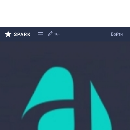
16+
Войти