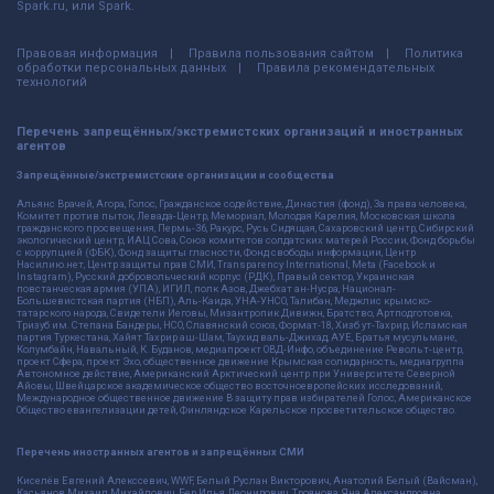
Spark.ru, или Spark.
Правовая информация
Правила пользования сайтом
Политика
обработки персональных данных
Правила рекомендательных
технологий
Перечень запрещённых/экстремистских организаций и иностранных
агентов
Запрещённые/экстремистские организации и сообщества
Альянс Врачей, Агора, Голос, Гражданское содействие, Династия (фонд), За права человека,
Комитет против пыток, Левада-Центр, Мемориал, Молодая Карелия, Московская школа
гражданского просвещения, Пермь-36, Ракурс, Русь Сидящая, Сахаровский центр, Сибирский
экологический центр, ИАЦ Сова, Союз комитетов солдатских матерей России, Фонд борьбы
с коррупцией (ФБК), Фонд защиты гласности, Фонд свободы информации, Центр
Насилию.нет, Центр защиты прав СМИ, Transparency International, Meta (Facebook и
Instagram), Русский добровольческий корпус (РДК), Правый сектор, Украинская
повстанческая армия (УПА), ИГИЛ, полк Азов, Джебхат ан-Нусра, Национал-
Большевистская партия (НБП), Аль-Каида, УНА-УНСО, Талибан, Меджлис крымско-
татарского народа, Свидетели Иеговы, Мизантропик Дивижн, Братство, Артподготовка,
Тризуб им. Степана Бандеры, НСО, Славянский союз, Формат-18, Хизб ут-Тахрир, Исламская
партия Туркестана, Хайят Тахрир аш-Шам, Таухид валь-Джихад, АУЕ, Братья мусульмане,
Колумбайн, Навальный, К. Буданов, медиапроект ОВД-Инфо, объединение Револьт-центр,
проект Сфера, проект Эхо, общественное движение Крымская солидарность, медиагруппа
Автономное действие, Американский Арктический центр при Университете Северной
Айовы, Швейцарское академическое общество восточноевропейских исследований,
Международное общественное движение В защиту прав избирателей Голос, Американское
Общество евангелизации детей, Финляндское Карельское просветительское общество.
Перечень иностранных агентов и запрещённых СМИ
Киселёв Евгений Алекссевич, WWF, Белый Руслан Викторович, Анатолий Белый (Вайсман),
Касьянов Михаил Михайлович, Бер Илья Леонидович, Троянова Яна Александровна,