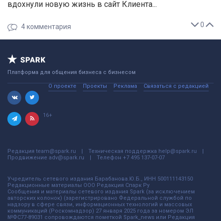
вдохнули новую жизнь в сайт Клиента...
0
4
комментария
Платформа для общения бизнеса с бизнесом
О проекте
Проекты
Реклама
Связаться с редакцией
16+
Редакция
team@spark.ru
Техническая поддержка
help@spark.ru
Продвижение
adv@spark.ru
Телефон
+7 495 137-07-07
Учредитель сетевого издания Барабанова.Ю.Б., ИНН 500111143150
Редакционные материалы ООО Редакция Спарк Ру
Сообщения и материалы сетевого издания Spark (за исключением
авторских колонок) (зарегистрировано Федеральной службой по
надзору в сфере связи, информационных технологий и массовых
коммуникаций (Роскомнадзор) 27 января 2025 года за номером ЭЛ
№ФС77-89031 сопровождаются пометкой Spark_news или Редакция