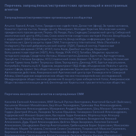
Перечень запрещённых/экстремистских организаций и иностранных
агентов
Запрещённые/экстремистские организации и сообщества
Альянс Врачей, Агора, Голос, Гражданское содействие, Династия (фонд), За права человека,
Комитет против пыток, Левада-Центр, Мемориал, Молодая Карелия, Московская школа
гражданского просвещения, Пермь-36, Ракурс, Русь Сидящая, Сахаровский центр, Сибирский
экологический центр, ИАЦ Сова, Союз комитетов солдатских матерей России, Фонд борьбы
с коррупцией (ФБК), Фонд защиты гласности, Фонд свободы информации, Центр
Насилию.нет, Центр защиты прав СМИ, Transparency International, Meta (Facebook и
Instagram), Русский добровольческий корпус (РДК), Правый сектор, Украинская
повстанческая армия (УПА), ИГИЛ, полк Азов, Джебхат ан-Нусра, Национал-
Большевистская партия (НБП), Аль-Каида, УНА-УНСО, Талибан, Меджлис крымско-
татарского народа, Свидетели Иеговы, Мизантропик Дивижн, Братство, Артподготовка,
Тризуб им. Степана Бандеры, НСО, Славянский союз, Формат-18, Хизб ут-Тахрир, Исламская
партия Туркестана, Хайят Тахрир аш-Шам, Таухид валь-Джихад, АУЕ, Братья мусульмане,
Колумбайн, Навальный, К. Буданов, медиапроект ОВД-Инфо, объединение Револьт-центр,
проект Сфера, проект Эхо, общественное движение Крымская солидарность, медиагруппа
Автономное действие, Американский Арктический центр при Университете Северной
Айовы, Швейцарское академическое общество восточноевропейских исследований,
Международное общественное движение В защиту прав избирателей Голос, Американское
Общество евангелизации детей, Финляндское Карельское просветительское общество.
Перечень иностранных агентов и запрещённых СМИ
Киселёв Евгений Алекссевич, WWF, Белый Руслан Викторович, Анатолий Белый (Вайсман),
Касьянов Михаил Михайлович, Бер Илья Леонидович, Троянова Яна Александровна,
Галкин Максим Александрович, Макаревич Андрей Вадимович, Шац Михаил Григорьевич,
Гордон Дмитрий Ильич, Лазарева Татьяна Юрьевна, Чичваркин Евгений Александрович,
Ходорковский Михаил Борисович, Каспаров Гарри Кимович, Моргенштерн Алишер
Тагирович (Алишер Валеев), Невзоров Александр Глебович, Венедиктов Алексей
Алексеевич, Дудь Юрий Александрович, Фейгин Марк Захарович, Киселев Евгений
Алексеевич, Шендерович Виктор Анатольевич, Гребенщиков Борис Борисович, Максакова-
Игенбергс Мария Петровна, Слепаков Семен Сергеевич, Покровский Максим Сергеевич,
Варламов Илья Александрович, Рамазанова Земфира Талгатовна, Прусикин Илья
Владимирович, Смольянинов Артур Сергеевич, Федоров Мирон Янович (Oxxxymiron),