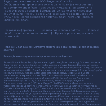
Редакционные материалы ООО Редакция Спарк Ру
Сообщения и материалы сетевого издания Spark (за исключением
авторских колонок) (зарегистрировано Федеральной службой по
надзору в сфере связи, информационных технологий и массовых
коммуникаций (Роскомнадзор) 27 января 2025 года за номером ЭЛ
№ФС77-89031 сопровождаются пометкой Spark_news или Редакция
Spark.ru, или Spark.
Правовая информация
Правила пользования сайтом
Политика
обработки персональных данных
Правила рекомендательных
технологий
Перечень запрещённых/экстремистских организаций и иностранных
агентов
Запрещённые/экстремистские организации и сообщества
Альянс Врачей, Агора, Голос, Гражданское содействие, Династия (фонд), За права человека,
Комитет против пыток, Левада-Центр, Мемориал, Молодая Карелия, Московская школа
гражданского просвещения, Пермь-36, Ракурс, Русь Сидящая, Сахаровский центр, Сибирский
экологический центр, ИАЦ Сова, Союз комитетов солдатских матерей России, Фонд борьбы
с коррупцией (ФБК), Фонд защиты гласности, Фонд свободы информации, Центр
Насилию.нет, Центр защиты прав СМИ, Transparency International, Meta (Facebook и
Instagram), Русский добровольческий корпус (РДК), Правый сектор, Украинская
повстанческая армия (УПА), ИГИЛ, полк Азов, Джебхат ан-Нусра, Национал-
Большевистская партия (НБП), Аль-Каида, УНА-УНСО, Талибан, Меджлис крымско-
татарского народа, Свидетели Иеговы, Мизантропик Дивижн, Братство, Артподготовка,
Тризуб им. Степана Бандеры, НСО, Славянский союз, Формат-18, Хизб ут-Тахрир, Исламская
партия Туркестана, Хайят Тахрир аш-Шам, Таухид валь-Джихад, АУЕ, Братья мусульмане,
Колумбайн, Навальный, К. Буданов, медиапроект ОВД-Инфо, объединение Револьт-центр,
проект Сфера, проект Эхо, общественное движение Крымская солидарность, медиагруппа
Автономное действие, Американский Арктический центр при Университете Северной
Айовы, Швейцарское академическое общество восточноевропейских исследований,
Международное общественное движение В защиту прав избирателей Голос, Американское