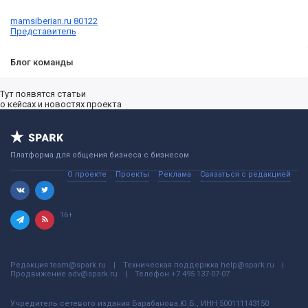
mamsiberian.ru 80122
Представитель
Блог команды
Тут появятся статьи
о кейсах и новостях проекта
Платформа для общения бизнеса с бизнесом
О проекте
Проекты
Реклама
Связаться с редакцией
16+
Редакция
team@spark.ru
Техническая поддержка
help@spark.ru
Продвижение
adv@spark.ru
Телефон
+7 495 137-07-07
Учредитель сетевого издания Барабанова.Ю.Б., ИНН 500111143150