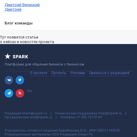
Дмитрий Виницкий
Дмитрий
Блог команды
Тут появятся статьи
о кейсах и новостях проекта
Платформа для общения бизнеса с бизнесом
О проекте
Проекты
Реклама
Связаться с редакцией
16+
Редакция
team@spark.ru
Техническая поддержка
help@spark.ru
Продвижение
adv@spark.ru
Телефон
+7 495 137-07-07
Учредитель сетевого издания Барабанова.Ю.Б., ИНН 500111143150
Редакционные материалы ООО Редакция Спарк Ру