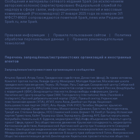
Сообщения и материалы сетевого издания Spark (за исключением
авторских колонок) (зарегистрировано Федеральной службой по
надзору в сфере связи, информационных технологий и массовых
коммуникаций (Роскомнадзор) 27 января 2025 года за номером ЭЛ
№ФС77-89031 сопровождаются пометкой Spark_news или Редакция
Spark.ru, или Spark.
Правовая информация
Правила пользования сайтом
Политика
обработки персональных данных
Правила рекомендательных
технологий
Перечень запрещённых/экстремистских организаций и иностранных
агентов
Запрещённые/экстремистские организации и сообщества
Альянс Врачей, Агора, Голос, Гражданское содействие, Династия (фонд), За права человека,
Комитет против пыток, Левада-Центр, Мемориал, Молодая Карелия, Московская школа
гражданского просвещения, Пермь-36, Ракурс, Русь Сидящая, Сахаровский центр, Сибирский
экологический центр, ИАЦ Сова, Союз комитетов солдатских матерей России, Фонд борьбы
с коррупцией (ФБК), Фонд защиты гласности, Фонд свободы информации, Центр
Насилию.нет, Центр защиты прав СМИ, Transparency International, Meta (Facebook и
Instagram), Русский добровольческий корпус (РДК), Правый сектор, Украинская
повстанческая армия (УПА), ИГИЛ, полк Азов, Джебхат ан-Нусра, Национал-
Большевистская партия (НБП), Аль-Каида, УНА-УНСО, Талибан, Меджлис крымско-
татарского народа, Свидетели Иеговы, Мизантропик Дивижн, Братство, Артподготовка,
Тризуб им. Степана Бандеры, НСО, Славянский союз, Формат-18, Хизб ут-Тахрир, Исламская
партия Туркестана, Хайят Тахрир аш-Шам, Таухид валь-Джихад, АУЕ, Братья мусульмане,
Колумбайн, Навальный, К. Буданов, медиапроект ОВД-Инфо, объединение Револьт-центр,
проект Сфера, проект Эхо, общественное движение Крымская солидарность, медиагруппа
Автономное действие, Американский Арктический центр при Университете Северной
Айовы, Швейцарское академическое общество восточноевропейских исследований,
Международное общественное движение В защиту прав избирателей Голос, Американское
Общество евангелизации детей, Финляндское Карельское просветительское общество.