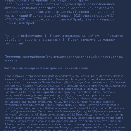
Редакционные материалы ООО Редакция Спарк Ру
Сообщения и материалы сетевого издания Spark (за исключением
авторских колонок) (зарегистрировано Федеральной службой по
надзору в сфере связи, информационных технологий и массовых
коммуникаций (Роскомнадзор) 27 января 2025 года за номером ЭЛ
№ФС77-89031 сопровождаются пометкой Spark_news или Редакция
Spark.ru, или Spark.
Правовая информация
Правила пользования сайтом
Политика
обработки персональных данных
Правила рекомендательных
технологий
Перечень запрещённых/экстремистских организаций и иностранных
агентов
Запрещённые/экстремистские организации и сообщества
Альянс Врачей, Агора, Голос, Гражданское содействие, Династия (фонд), За права человека,
Комитет против пыток, Левада-Центр, Мемориал, Молодая Карелия, Московская школа
гражданского просвещения, Пермь-36, Ракурс, Русь Сидящая, Сахаровский центр, Сибирский
экологический центр, ИАЦ Сова, Союз комитетов солдатских матерей России, Фонд борьбы
с коррупцией (ФБК), Фонд защиты гласности, Фонд свободы информации, Центр
Насилию.нет, Центр защиты прав СМИ, Transparency International, Meta (Facebook и
Instagram), Русский добровольческий корпус (РДК), Правый сектор, Украинская
повстанческая армия (УПА), ИГИЛ, полк Азов, Джебхат ан-Нусра, Национал-
Большевистская партия (НБП), Аль-Каида, УНА-УНСО, Талибан, Меджлис крымско-
татарского народа, Свидетели Иеговы, Мизантропик Дивижн, Братство, Артподготовка,
Тризуб им. Степана Бандеры, НСО, Славянский союз, Формат-18, Хизб ут-Тахрир, Исламская
партия Туркестана, Хайят Тахрир аш-Шам, Таухид валь-Джихад, АУЕ, Братья мусульмане,
Колумбайн, Навальный, К. Буданов, медиапроект ОВД-Инфо, объединение Револьт-центр,
проект Сфера, проект Эхо, общественное движение Крымская солидарность, медиагруппа
Автономное действие, Американский Арктический центр при Университете Северной
Айовы, Швейцарское академическое общество восточноевропейских исследований,
Международное общественное движение В защиту прав избирателей Голос, Американское
Общество евангелизации детей, Финляндское Карельское просветительское общество.