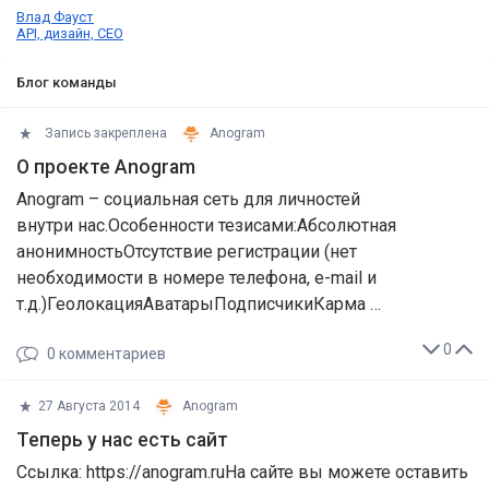
Влад Фауст
API, дизайн, СЕО
Блог команды
Запись закреплена
Anogram
О проекте Anogram
Anogram – социальная сеть для личностей
внутри нас.Особенности тезисами:Абсолютная
анонимностьОтсутствие регистрации (нет
необходимости в номере телефона, e-mail и
т.д.)ГеолокацияАватарыПодписчикиКарма …
0
0
комментариев
27 Августа 2014
Anogram
Теперь у нас есть сайт
Ссылка: https://anogram.ruНа сайте вы можете оставить