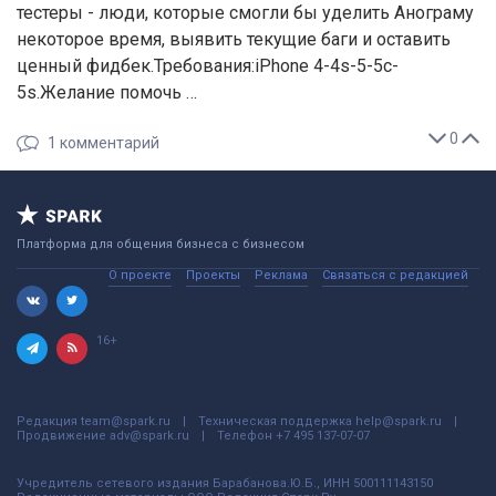
тестеры - люди, которые смогли бы уделить Анограму
некоторое время, выявить текущие баги и оставить
ценный фидбек.Требования:iPhone 4-4s-5-5c-
5s.Желание помочь …
0
1
комментарий
Платформа для общения бизнеса с бизнесом
О проекте
Проекты
Реклама
Связаться с редакцией
16+
Редакция
team@spark.ru
Техническая поддержка
help@spark.ru
Продвижение
adv@spark.ru
Телефон
+7 495 137-07-07
Учредитель сетевого издания Барабанова.Ю.Б., ИНН 500111143150