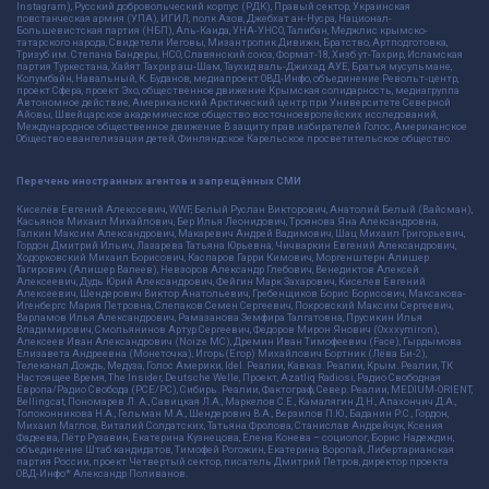
Instagram), Русский добровольческий корпус (РДК), Правый сектор, Украинская
повстанческая армия (УПА), ИГИЛ, полк Азов, Джебхат ан-Нусра, Национал-
Большевистская партия (НБП), Аль-Каида, УНА-УНСО, Талибан, Меджлис крымско-
татарского народа, Свидетели Иеговы, Мизантропик Дивижн, Братство, Артподготовка,
Тризуб им. Степана Бандеры, НСО, Славянский союз, Формат-18, Хизб ут-Тахрир, Исламская
партия Туркестана, Хайят Тахрир аш-Шам, Таухид валь-Джихад, АУЕ, Братья мусульмане,
Колумбайн, Навальный, К. Буданов, медиапроект ОВД-Инфо, объединение Револьт-центр,
проект Сфера, проект Эхо, общественное движение Крымская солидарность, медиагруппа
Автономное действие, Американский Арктический центр при Университете Северной
Айовы, Швейцарское академическое общество восточноевропейских исследований,
Международное общественное движение В защиту прав избирателей Голос, Американское
Общество евангелизации детей, Финляндское Карельское просветительское общество.
Перечень иностранных агентов и запрещённых СМИ
Киселёв Евгений Алекссевич, WWF, Белый Руслан Викторович, Анатолий Белый (Вайсман),
Касьянов Михаил Михайлович, Бер Илья Леонидович, Троянова Яна Александровна,
Галкин Максим Александрович, Макаревич Андрей Вадимович, Шац Михаил Григорьевич,
Гордон Дмитрий Ильич, Лазарева Татьяна Юрьевна, Чичваркин Евгений Александрович,
Ходорковский Михаил Борисович, Каспаров Гарри Кимович, Моргенштерн Алишер
Тагирович (Алишер Валеев), Невзоров Александр Глебович, Венедиктов Алексей
Алексеевич, Дудь Юрий Александрович, Фейгин Марк Захарович, Киселев Евгений
Алексеевич, Шендерович Виктор Анатольевич, Гребенщиков Борис Борисович, Максакова-
Игенбергс Мария Петровна, Слепаков Семен Сергеевич, Покровский Максим Сергеевич,
Варламов Илья Александрович, Рамазанова Земфира Талгатовна, Прусикин Илья
Владимирович, Смольянинов Артур Сергеевич, Федоров Мирон Янович (Oxxxymiron),
Алексеев Иван Александрович (Noize MC), Дремин Иван Тимофеевич (Face), Гырдымова
Елизавета Андреевна (Монеточка), Игорь(Егор) Михайлович Бортник (Лёва Би-2),
Телеканал Дождь, Медуза, Голос Америки, Idel. Реалии, Кавказ. Реалии, Крым. Реалии, ТК
Настоящее Время, The Insider, Deutsche Welle, Проект, Azatliq Radiosi, Радио Свободная
Европа/Радио Свобода (PCE/PC), Сибирь. Реалии, Фактограф, Север. Реалии, MEDIUM-ORIENT,
Bellingcat, Пономарев Л. А., Савицкая Л.А., Маркелов С.Е., Камалягин Д.Н., Апахончич Д.А.,
Толоконникова Н.А., Гельман М.А., Шендерович В.А., Верзилов П.Ю., Баданин Р.С., Гордон,
Михаил Маглов, Виталий Солдатских, Татьяна Фролова, Станислав Андрейчук, Ксения
Фадеева, Пётр Рузавин, Екатерина Кузнецова, Елена Конева – социолог, Борис Надеждин,
объединение Штаб кандидатов, Тимофей Рогожин, Екатерина Воропай, Либертарианская
партия России, проект Четвертый сектор, писатель Дмитрий Петров, директор проекта
ОВД-Инфо* Александр Поливанов.