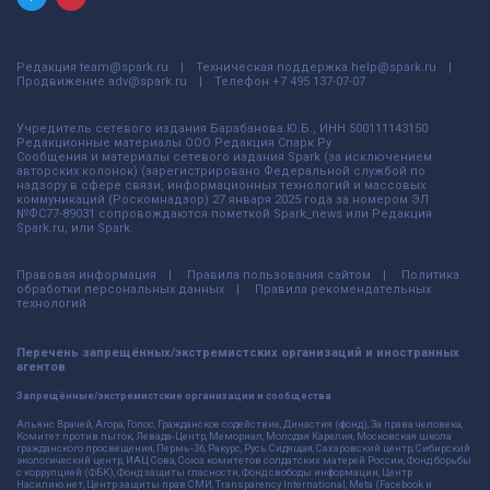
Редакция
team@spark.ru
Техническая поддержка
help@spark.ru
Продвижение
adv@spark.ru
Телефон
+7 495 137-07-07
Учредитель сетевого издания Барабанова.Ю.Б., ИНН 500111143150
Редакционные материалы ООО Редакция Спарк Ру
Сообщения и материалы сетевого издания Spark (за исключением
авторских колонок) (зарегистрировано Федеральной службой по
надзору в сфере связи, информационных технологий и массовых
коммуникаций (Роскомнадзор) 27 января 2025 года за номером ЭЛ
№ФС77-89031 сопровождаются пометкой Spark_news или Редакция
Spark.ru, или Spark.
Правовая информация
Правила пользования сайтом
Политика
обработки персональных данных
Правила рекомендательных
технологий
Перечень запрещённых/экстремистских организаций и иностранных
агентов
Запрещённые/экстремистские организации и сообщества
Альянс Врачей, Агора, Голос, Гражданское содействие, Династия (фонд), За права человека,
Комитет против пыток, Левада-Центр, Мемориал, Молодая Карелия, Московская школа
гражданского просвещения, Пермь-36, Ракурс, Русь Сидящая, Сахаровский центр, Сибирский
экологический центр, ИАЦ Сова, Союз комитетов солдатских матерей России, Фонд борьбы
с коррупцией (ФБК), Фонд защиты гласности, Фонд свободы информации, Центр
Насилию.нет, Центр защиты прав СМИ, Transparency International, Meta (Facebook и