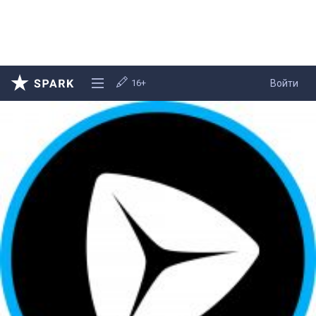
16+
Войти