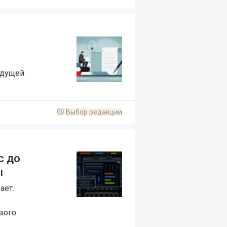
удущей
😼
Выбор редакции
с до
ы
ает.
вого