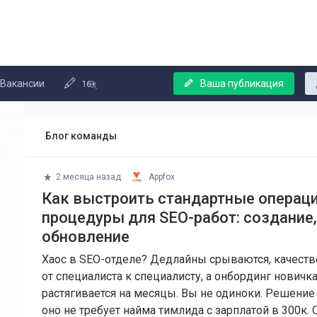
Вакансии
Ваша публикация
16+
Блог команды
2 месяца назад
Appfox
Как выстроить стандартные операц
процедуры для SEO-работ: создание,
обновление
Хаос в SEO-отделе? Дедлайны срываются, качеств
от специалиста к специалисту, а онбординг новичк
растягивается на месяцы. Вы не одиноки. Решение 
оно не требует найма тимлида с зарплатой в 300к. 