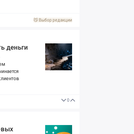
😼
Выбор редакции
ть деньги
о
тем
чинается
клиентов
0
евых