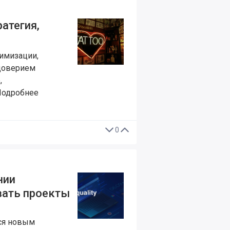
атегия,
тимизации,
 доверием
,
 Подробнее
0
нии
вать проекты
тся новым