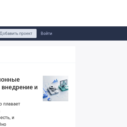
Добавить проект
Войти
ионные
 внедрение и
о плавает
а
есть, и
Оно