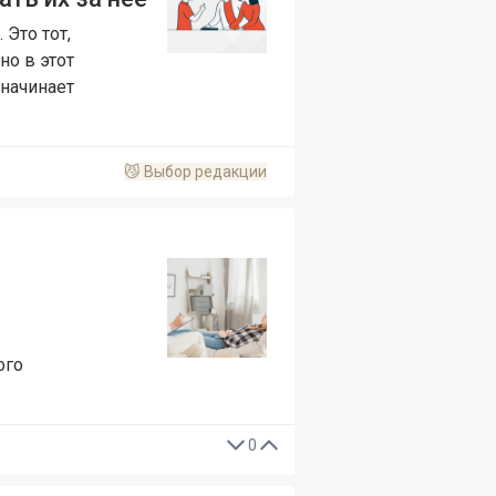
 Это тот,
но в этот
начинает
😼
Выбор редакции
ого
0