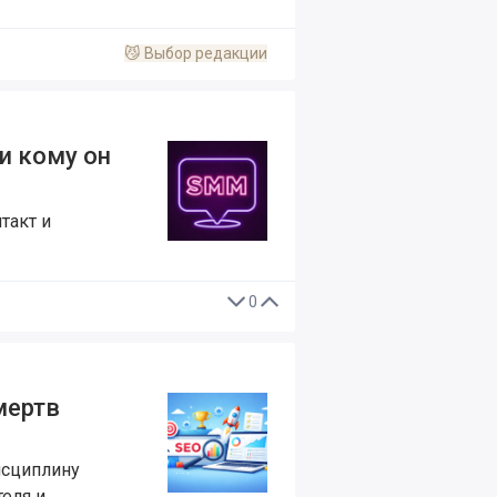
😼
Выбор редакции
и кому он
такт и
0
мертв
исциплину
еля и