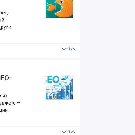
тет,
ый
руг с
0
SEO-
евых
бюджете —
ции
0