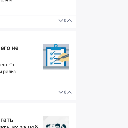
0
его не
ент. От
й релиз
0
огать
ть их за неё