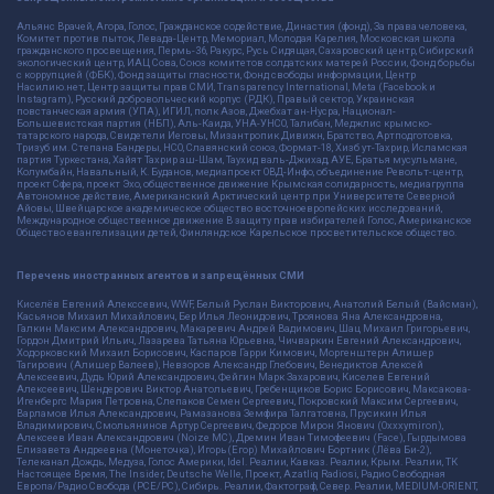
Альянс Врачей, Агора, Голос, Гражданское содействие, Династия (фонд), За права человека,
Комитет против пыток, Левада-Центр, Мемориал, Молодая Карелия, Московская школа
гражданского просвещения, Пермь-36, Ракурс, Русь Сидящая, Сахаровский центр, Сибирский
экологический центр, ИАЦ Сова, Союз комитетов солдатских матерей России, Фонд борьбы
с коррупцией (ФБК), Фонд защиты гласности, Фонд свободы информации, Центр
Насилию.нет, Центр защиты прав СМИ, Transparency International, Meta (Facebook и
Instagram), Русский добровольческий корпус (РДК), Правый сектор, Украинская
повстанческая армия (УПА), ИГИЛ, полк Азов, Джебхат ан-Нусра, Национал-
Большевистская партия (НБП), Аль-Каида, УНА-УНСО, Талибан, Меджлис крымско-
татарского народа, Свидетели Иеговы, Мизантропик Дивижн, Братство, Артподготовка,
Тризуб им. Степана Бандеры, НСО, Славянский союз, Формат-18, Хизб ут-Тахрир, Исламская
партия Туркестана, Хайят Тахрир аш-Шам, Таухид валь-Джихад, АУЕ, Братья мусульмане,
Колумбайн, Навальный, К. Буданов, медиапроект ОВД-Инфо, объединение Револьт-центр,
проект Сфера, проект Эхо, общественное движение Крымская солидарность, медиагруппа
Автономное действие, Американский Арктический центр при Университете Северной
Айовы, Швейцарское академическое общество восточноевропейских исследований,
Международное общественное движение В защиту прав избирателей Голос, Американское
Общество евангелизации детей, Финляндское Карельское просветительское общество.
Перечень иностранных агентов и запрещённых СМИ
Киселёв Евгений Алекссевич, WWF, Белый Руслан Викторович, Анатолий Белый (Вайсман),
Касьянов Михаил Михайлович, Бер Илья Леонидович, Троянова Яна Александровна,
Галкин Максим Александрович, Макаревич Андрей Вадимович, Шац Михаил Григорьевич,
Гордон Дмитрий Ильич, Лазарева Татьяна Юрьевна, Чичваркин Евгений Александрович,
Ходорковский Михаил Борисович, Каспаров Гарри Кимович, Моргенштерн Алишер
Тагирович (Алишер Валеев), Невзоров Александр Глебович, Венедиктов Алексей
Алексеевич, Дудь Юрий Александрович, Фейгин Марк Захарович, Киселев Евгений
Алексеевич, Шендерович Виктор Анатольевич, Гребенщиков Борис Борисович, Максакова-
Игенбергс Мария Петровна, Слепаков Семен Сергеевич, Покровский Максим Сергеевич,
Варламов Илья Александрович, Рамазанова Земфира Талгатовна, Прусикин Илья
Владимирович, Смольянинов Артур Сергеевич, Федоров Мирон Янович (Oxxxymiron),
Алексеев Иван Александрович (Noize MC), Дремин Иван Тимофеевич (Face), Гырдымова
Елизавета Андреевна (Монеточка), Игорь(Егор) Михайлович Бортник (Лёва Би-2),
Телеканал Дождь, Медуза, Голос Америки, Idel. Реалии, Кавказ. Реалии, Крым. Реалии, ТК
Настоящее Время, The Insider, Deutsche Welle, Проект, Azatliq Radiosi, Радио Свободная
Европа/Радио Свобода (PCE/PC), Сибирь. Реалии, Фактограф, Север. Реалии, MEDIUM-ORIENT,