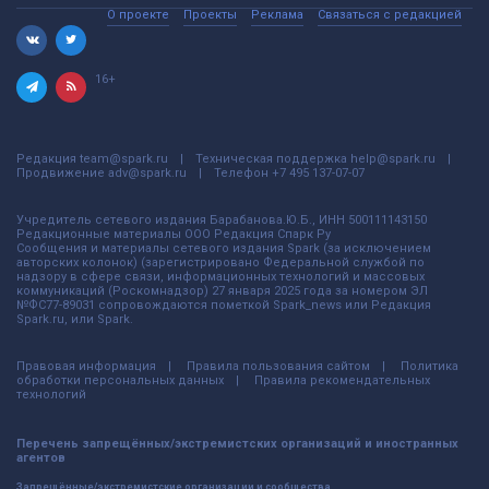
О проекте
Проекты
Реклама
Связаться с редакцией
16+
Редакция
team@spark.ru
Техническая поддержка
help@spark.ru
Продвижение
adv@spark.ru
Телефон
+7 495 137-07-07
Учредитель сетевого издания Барабанова.Ю.Б., ИНН 500111143150
Редакционные материалы ООО Редакция Спарк Ру
Сообщения и материалы сетевого издания Spark (за исключением
авторских колонок) (зарегистрировано Федеральной службой по
надзору в сфере связи, информационных технологий и массовых
коммуникаций (Роскомнадзор) 27 января 2025 года за номером ЭЛ
№ФС77-89031 сопровождаются пометкой Spark_news или Редакция
Spark.ru, или Spark.
Правовая информация
Правила пользования сайтом
Политика
обработки персональных данных
Правила рекомендательных
технологий
Перечень запрещённых/экстремистских организаций и иностранных
агентов
Запрещённые/экстремистские организации и сообщества