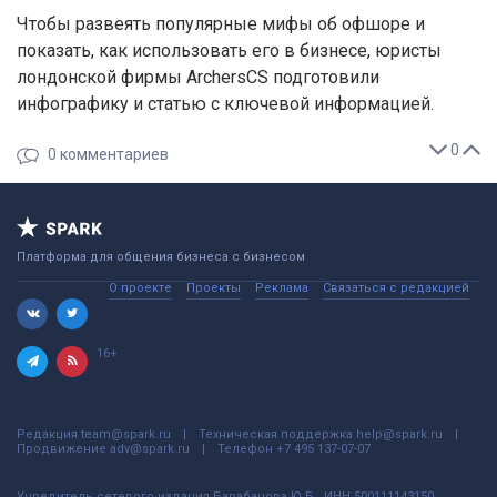
Чтобы развеять популярные мифы об офшоре и
показать, как использовать его в бизнесе, юристы
лондонской фирмы ArchersCS подготовили
инфографику и статью с ключевой информацией.
0
0
комментариев
Платформа для общения бизнеса с бизнесом
О проекте
Проекты
Реклама
Связаться с редакцией
16+
Редакция
team@spark.ru
Техническая поддержка
help@spark.ru
Продвижение
adv@spark.ru
Телефон
+7 495 137-07-07
Учредитель сетевого издания Барабанова.Ю.Б., ИНН 500111143150