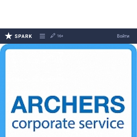
16+
Войти