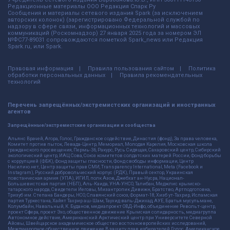
Редакционные материалы ООО Редакция Спарк Ру
Сообщения и материалы сетевого издания Spark (за исключением
авторских колонок) (зарегистрировано Федеральной службой по
надзору в сфере связи, информационных технологий и массовых
коммуникаций (Роскомнадзор) 27 января 2025 года за номером ЭЛ
№ФС77-89031 сопровождаются пометкой Spark_news или Редакция
Spark.ru, или Spark.
Правовая информация
Правила пользования сайтом
Политика
обработки персональных данных
Правила рекомендательных
технологий
Перечень запрещённых/экстремистских организаций и иностранных
агентов
Запрещённые/экстремистские организации и сообщества
Альянс Врачей, Агора, Голос, Гражданское содействие, Династия (фонд), За права человека,
Комитет против пыток, Левада-Центр, Мемориал, Молодая Карелия, Московская школа
гражданского просвещения, Пермь-36, Ракурс, Русь Сидящая, Сахаровский центр, Сибирский
экологический центр, ИАЦ Сова, Союз комитетов солдатских матерей России, Фонд борьбы
с коррупцией (ФБК), Фонд защиты гласности, Фонд свободы информации, Центр
Насилию.нет, Центр защиты прав СМИ, Transparency International, Meta (Facebook и
Instagram), Русский добровольческий корпус (РДК), Правый сектор, Украинская
повстанческая армия (УПА), ИГИЛ, полк Азов, Джебхат ан-Нусра, Национал-
Большевистская партия (НБП), Аль-Каида, УНА-УНСО, Талибан, Меджлис крымско-
татарского народа, Свидетели Иеговы, Мизантропик Дивижн, Братство, Артподготовка,
Тризуб им. Степана Бандеры, НСО, Славянский союз, Формат-18, Хизб ут-Тахрир, Исламская
партия Туркестана, Хайят Тахрир аш-Шам, Таухид валь-Джихад, АУЕ, Братья мусульмане,
Колумбайн, Навальный, К. Буданов, медиапроект ОВД-Инфо, объединение Револьт-центр,
проект Сфера, проект Эхо, общественное движение Крымская солидарность, медиагруппа
Автономное действие, Американский Арктический центр при Университете Северной
Айовы, Швейцарское академическое общество восточноевропейских исследований,
Международное общественное движение В защиту прав избирателей Голос, Американское