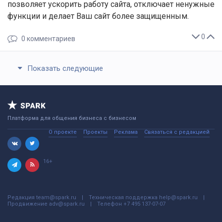
позволяет ускорить работу сайта, отключает ненужные
функции и делает Ваш сайт более защищенным.
0
0
комментариев
Показать следующие
Платформа для общения бизнеса с бизнесом
О проекте
Проекты
Реклама
Связаться с редакцией
16+
Редакция
team@spark.ru
Техническая поддержка
help@spark.ru
Продвижение
adv@spark.ru
Телефон
+7 495 137-07-07