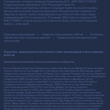
Учредитель сетевого издания Барабанова.Ю.Б., ИНН 500111143150
Редакционные материалы ООО Редакция Спарк Ру
Сообщения и материалы сетевого издания Spark (за исключением
авторских колонок) (зарегистрировано Федеральной службой по
надзору в сфере связи, информационных технологий и массовых
коммуникаций (Роскомнадзор) 27 января 2025 года за номером ЭЛ
№ФС77-89031 сопровождаются пометкой Spark_news или Редакция
Spark.ru, или Spark.
Правовая информация
Правила пользования сайтом
Политика
обработки персональных данных
Правила рекомендательных
технологий
Перечень запрещённых/экстремистских организаций и иностранных
агентов
Запрещённые/экстремистские организации и сообщества
Альянс Врачей, Агора, Голос, Гражданское содействие, Династия (фонд), За права человека,
Комитет против пыток, Левада-Центр, Мемориал, Молодая Карелия, Московская школа
гражданского просвещения, Пермь-36, Ракурс, Русь Сидящая, Сахаровский центр, Сибирский
экологический центр, ИАЦ Сова, Союз комитетов солдатских матерей России, Фонд борьбы
с коррупцией (ФБК), Фонд защиты гласности, Фонд свободы информации, Центр
Насилию.нет, Центр защиты прав СМИ, Transparency International, Meta (Facebook и
Instagram), Русский добровольческий корпус (РДК), Правый сектор, Украинская
повстанческая армия (УПА), ИГИЛ, полк Азов, Джебхат ан-Нусра, Национал-
Большевистская партия (НБП), Аль-Каида, УНА-УНСО, Талибан, Меджлис крымско-
татарского народа, Свидетели Иеговы, Мизантропик Дивижн, Братство, Артподготовка,
Тризуб им. Степана Бандеры, НСО, Славянский союз, Формат-18, Хизб ут-Тахрир, Исламская
партия Туркестана, Хайят Тахрир аш-Шам, Таухид валь-Джихад, АУЕ, Братья мусульмане,
Колумбайн, Навальный, К. Буданов, медиапроект ОВД-Инфо, объединение Револьт-центр,
проект Сфера, проект Эхо, общественное движение Крымская солидарность, медиагруппа
Автономное действие, Американский Арктический центр при Университете Северной
Айовы, Швейцарское академическое общество восточноевропейских исследований,