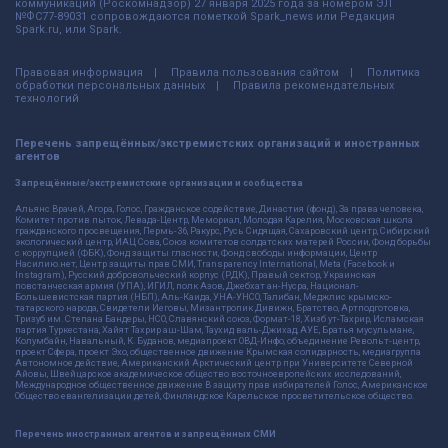
коммуникаций (Роскомнадзор) 27 января 2025 года за номером ЭЛ
№ФС77-89031 сопровождаются пометкой Spark_news или Редакция
Spark.ru, или Spark.
Правовая информация
Правила пользования сайтом
Политика
обработки персональных данных
Правила рекомендательных
технологий
Перечень запрещённых/экстремистских организаций и иностранных
агентов
Запрещённые/экстремистские организации и сообщества
Альянс Врачей, Агора, Голос, Гражданское содействие, Династия (фонд), За права человека,
Комитет против пыток, Левада-Центр, Мемориал, Молодая Карелия, Московская школа
гражданского просвещения, Пермь-36, Ракурс, Русь Сидящая, Сахаровский центр, Сибирский
экологический центр, ИАЦ Сова, Союз комитетов солдатских матерей России, Фонд борьбы
с коррупцией (ФБК), Фонд защиты гласности, Фонд свободы информации, Центр
Насилию.нет, Центр защиты прав СМИ, Transparency International, Meta (Facebook и
Instagram), Русский добровольческий корпус (РДК), Правый сектор, Украинская
повстанческая армия (УПА), ИГИЛ, полк Азов, Джебхат ан-Нусра, Национал-
Большевистская партия (НБП), Аль-Каида, УНА-УНСО, Талибан, Меджлис крымско-
татарского народа, Свидетели Иеговы, Мизантропик Дивижн, Братство, Артподготовка,
Тризуб им. Степана Бандеры, НСО, Славянский союз, Формат-18, Хизб ут-Тахрир, Исламская
партия Туркестана, Хайят Тахрир аш-Шам, Таухид валь-Джихад, АУЕ, Братья мусульмане,
Колумбайн, Навальный, К. Буданов, медиапроект ОВД-Инфо, объединение Револьт-центр,
проект Сфера, проект Эхо, общественное движение Крымская солидарность, медиагруппа
Автономное действие, Американский Арктический центр при Университете Северной
Айовы, Швейцарское академическое общество восточноевропейских исследований,
Международное общественное движение В защиту прав избирателей Голос, Американское
Общество евангелизации детей, Финляндское Карельское просветительское общество.
Перечень иностранных агентов и запрещённых СМИ