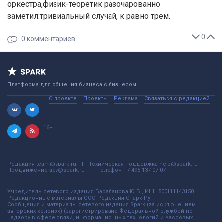
оркестра,физик-теоретик разочарованно
заметил:тривиальный случай, к равно трем.
0
0
комментариев
Платформа для общения бизнеса с бизнесом
О проекте
Проекты
Реклама
Связаться с редакцией
16+
Редакция
team@spark.ru
Техническая поддержка
help@spark.ru
Продвижение
adv@spark.ru
Телефон
+7 495 137-07-07
Учредитель сетевого издания Барабанова.Ю.Б., ИНН 500111143150
Редакционные материалы ООО Редакция Спарк Ру
Сообщения и материалы сетевого издания Spark (за исключением
авторских колонок) (зарегистрировано Федеральной службой по
надзору в сфере связи, информационных технологий и массовых