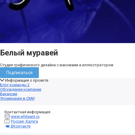
Белый муравей
Студия графического дизайна с вакомами и иллюстратором
Подписаться
Информация о проекте
Блог команды
2
Обсуждение компании
Вакансии
Упоминания в СМИ
Контактная информация
www.whiteant.ru
Россия, Калуга
ВКонтакте