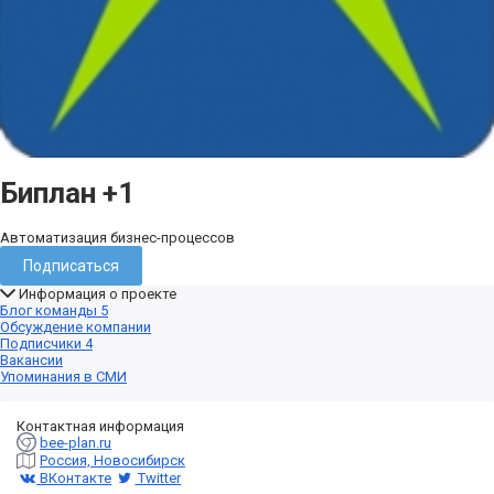
Биплан
+1
Автоматизация бизнес-процессов
Подписаться
Информация о проекте
Блог команды
5
Обсуждение компании
Подписчики
4
Вакансии
Упоминания в СМИ
Контактная информация
bee-plan.ru
Россия, Новосибирск
ВКонтакте
Twitter