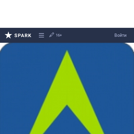
16+
Войти