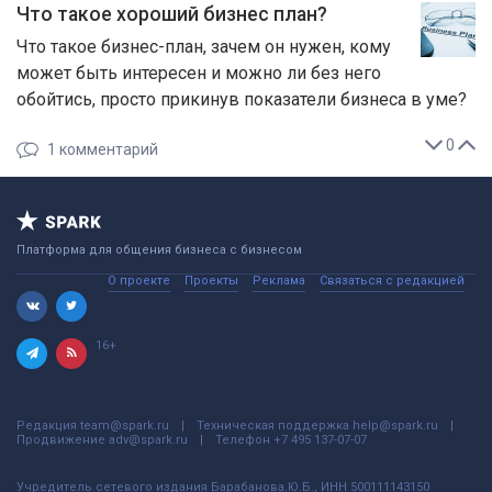
Что такое хороший бизнес план?
Что такое бизнес-план, зачем он нужен, кому
может быть интересен и можно ли без него
обойтись, просто прикинув показатели бизнеса в уме?
0
1
комментарий
Платформа для общения бизнеса с бизнесом
О проекте
Проекты
Реклама
Связаться с редакцией
16+
Редакция
team@spark.ru
Техническая поддержка
help@spark.ru
Продвижение
adv@spark.ru
Телефон
+7 495 137-07-07
Учредитель сетевого издания Барабанова.Ю.Б., ИНН 500111143150