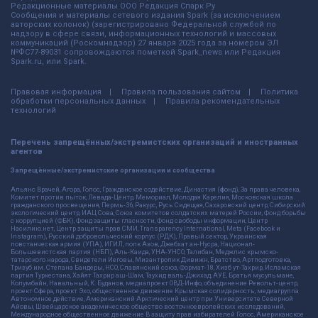
Редакционные материалы ООО Редакция Спарк Ру
Сообщения и материалы сетевого издания Spark (за исключением
авторских колонок) (зарегистрировано Федеральной службой по
надзору в сфере связи, информационных технологий и массовых
коммуникаций (Роскомнадзор) 27 января 2025 года за номером ЭЛ
№ФС77-89031 сопровождаются пометкой Spark_news или Редакция
Spark.ru, или Spark.
Правовая информация
Правила пользования сайтом
Политика
обработки персональных данных
Правила рекомендательных
технологий
Перечень запрещённых/экстремистских организаций и иностранных
агентов
Запрещённые/экстремистские организации и сообщества
Альянс Врачей, Агора, Голос, Гражданское содействие, Династия (фонд), За права человека,
Комитет против пыток, Левада-Центр, Мемориал, Молодая Карелия, Московская школа
гражданского просвещения, Пермь-36, Ракурс, Русь Сидящая, Сахаровский центр, Сибирский
экологический центр, ИАЦ Сова, Союз комитетов солдатских матерей России, Фонд борьбы
с коррупцией (ФБК), Фонд защиты гласности, Фонд свободы информации, Центр
Насилию.нет, Центр защиты прав СМИ, Transparency International, Meta (Facebook и
Instagram), Русский добровольческий корпус (РДК), Правый сектор, Украинская
повстанческая армия (УПА), ИГИЛ, полк Азов, Джебхат ан-Нусра, Национал-
Большевистская партия (НБП), Аль-Каида, УНА-УНСО, Талибан, Меджлис крымско-
татарского народа, Свидетели Иеговы, Мизантропик Дивижн, Братство, Артподготовка,
Тризуб им. Степана Бандеры, НСО, Славянский союз, Формат-18, Хизб ут-Тахрир, Исламская
партия Туркестана, Хайят Тахрир аш-Шам, Таухид валь-Джихад, АУЕ, Братья мусульмане,
Колумбайн, Навальный, К. Буданов, медиапроект ОВД-Инфо, объединение Револьт-центр,
проект Сфера, проект Эхо, общественное движение Крымская солидарность, медиагруппа
Автономное действие, Американский Арктический центр при Университете Северной
Айовы, Швейцарское академическое общество восточноевропейских исследований,
Международное общественное движение В защиту прав избирателей Голос, Американское