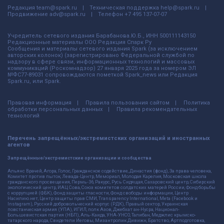
Редакция
team@spark.ru
Техническая поддержка
help@spark.ru
Продвижение
adv@spark.ru
Телефон
+7 495 137-07-07
Учредитель сетевого издания Барабанова.Ю.Б., ИНН 500111143150
Редакционные материалы ООО Редакция Спарк Ру
Сообщения и материалы сетевого издания Spark (за исключением
авторских колонок) (зарегистрировано Федеральной службой по
надзору в сфере связи, информационных технологий и массовых
коммуникаций (Роскомнадзор) 27 января 2025 года за номером ЭЛ
№ФС77-89031 сопровождаются пометкой Spark_news или Редакция
Spark.ru, или Spark.
Правовая информация
Правила пользования сайтом
Политика
обработки персональных данных
Правила рекомендательных
технологий
Перечень запрещённых/экстремистских организаций и иностранных
агентов
Запрещённые/экстремистские организации и сообщества
Альянс Врачей, Агора, Голос, Гражданское содействие, Династия (фонд), За права человека,
Комитет против пыток, Левада-Центр, Мемориал, Молодая Карелия, Московская школа
гражданского просвещения, Пермь-36, Ракурс, Русь Сидящая, Сахаровский центр, Сибирский
экологический центр, ИАЦ Сова, Союз комитетов солдатских матерей России, Фонд борьбы
с коррупцией (ФБК), Фонд защиты гласности, Фонд свободы информации, Центр
Насилию.нет, Центр защиты прав СМИ, Transparency International, Meta (Facebook и
Instagram), Русский добровольческий корпус (РДК), Правый сектор, Украинская
повстанческая армия (УПА), ИГИЛ, полк Азов, Джебхат ан-Нусра, Национал-
Большевистская партия (НБП), Аль-Каида, УНА-УНСО, Талибан, Меджлис крымско-
татарского народа, Свидетели Иеговы, Мизантропик Дивижн, Братство, Артподготовка,