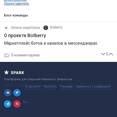
Представитель
Блог команды
Запись закреплена
Botberry
О проекте Botberry
Маркетплейс ботов и каналов в мессенджерах.
0
0
комментариев
Платформа для общения бизнеса с бизнесом
О проекте
Проекты
Реклама
Связаться с редакцией
16+