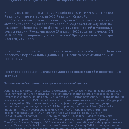
Продвижение
adv@spark.ru
Телефон
+7 495 137-07-07
Учредитель сетевого издания Барабанова.Ю.Б., ИНН 500111143150
Редакционные материалы ООО Редакция Спарк Ру
Сообщения и материалы сетевого издания Spark (за исключением
авторских колонок) (зарегистрировано Федеральной службой по
надзору в сфере связи, информационных технологий и массовых
коммуникаций (Роскомнадзор) 27 января 2025 года за номером ЭЛ
№ФС77-89031 сопровождаются пометкой Spark_news или Редакция
Spark.ru, или Spark.
Правовая информация
Правила пользования сайтом
Политика
обработки персональных данных
Правила рекомендательных
технологий
Перечень запрещённых/экстремистских организаций и иностранных
агентов
Запрещённые/экстремистские организации и сообщества
Альянс Врачей, Агора, Голос, Гражданское содействие, Династия (фонд), За права человека,
Комитет против пыток, Левада-Центр, Мемориал, Молодая Карелия, Московская школа
гражданского просвещения, Пермь-36, Ракурс, Русь Сидящая, Сахаровский центр, Сибирский
экологический центр, ИАЦ Сова, Союз комитетов солдатских матерей России, Фонд борьбы
с коррупцией (ФБК), Фонд защиты гласности, Фонд свободы информации, Центр
Насилию.нет, Центр защиты прав СМИ, Transparency International, Meta (Facebook и
Instagram), Русский добровольческий корпус (РДК), Правый сектор, Украинская
повстанческая армия (УПА), ИГИЛ, полк Азов, Джебхат ан-Нусра, Национал-
Большевистская партия (НБП), Аль-Каида, УНА-УНСО, Талибан, Меджлис крымско-
татарского народа, Свидетели Иеговы, Мизантропик Дивижн, Братство, Артподготовка,
Тризуб им. Степана Бандеры, НСО, Славянский союз, Формат-18, Хизб ут-Тахрир, Исламская
партия Туркестана, Хайят Тахрир аш-Шам, Таухид валь-Джихад, АУЕ, Братья мусульмане,
Колумбайн, Навальный, К. Буданов, медиапроект ОВД-Инфо, объединение Револьт-центр,