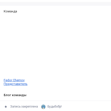
Команда
Fedor Chernov
Представитель
Блог команды
Запись закреплена
Будьбобр!