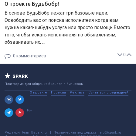
О проекте Будьбобр!
В основе БудьБобр лежат три базовые идеи:
Освободить вас от поиска исполнителя когда вам
нужна какая-нибудь услуга или просто помощь.Вместо
того, чтобы искать исполнителя по объявлениям,
обзванивать их, …
0
0
комментариев
Платформа для общения бизнеса с бизнесом
О проекте
Проекты
Реклама
Связаться с редакцией
16+
Редакция
team@spark.ru
Техническая поддержка
help@spark.ru