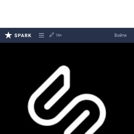
16+
Войти