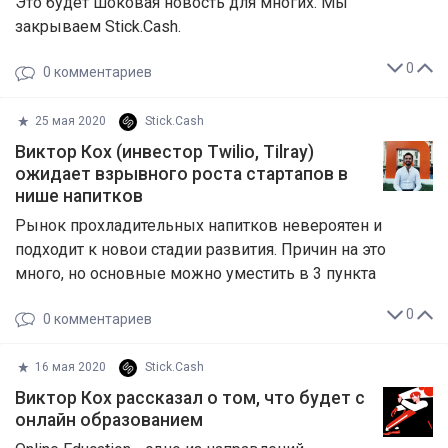
Это будет шоковая новость для многих. Мы
закрываем Stick.Cash.
0
0
комментариев
25 мая 2020
Stick.Cash
Виктор Кох (инвестор Twilio, Tilray)
ожидает взрывного роста стартапов в
нише напитков
Рынок прохладительных напитков невероятен и
подходит к новои стадии развития. Причин на это
много, но основные можно уместить в 3 пункта
0
0
комментариев
16 мая 2020
Stick.Cash
Виктор Кох рассказал о том, что будет с
онлайн образованием