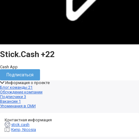
Stick.Cash
+22
Cash App
Подписаться
Информация о проекте
Блог команды
21
Обсуждение компании
Подписчики
3
Вакансии
1
Упоминания в СМИ
Контактная информация
stick.cash
Кипр, Nicosia