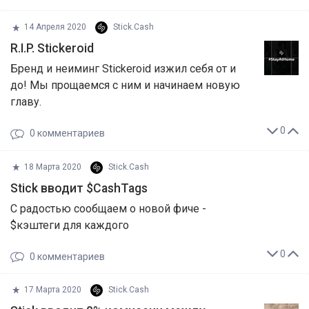
14 Апреля 2020
Stick.Cash
R.I.P. Stickeroid
Бренд и неиминг Stickeroid изжил себя от и
до! Мы прощаемся с ним и начинаем новую
главу.
0
0
комментариев
18 Марта 2020
Stick.Cash
Stick вводит $CashTags
С радостью сообщаем о новой фиче -
$кэштеги для каждого
0
0
комментариев
17 Марта 2020
Stick.Cash