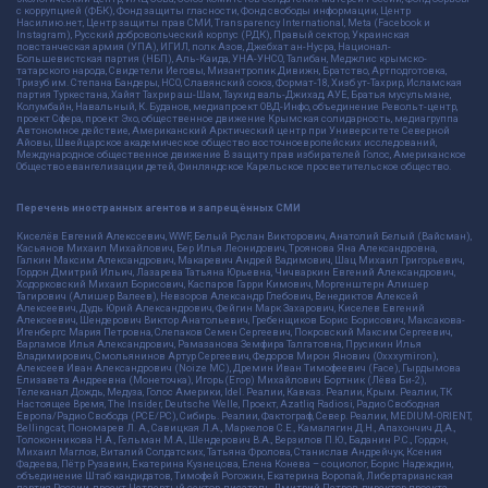
с коррупцией (ФБК), Фонд защиты гласности, Фонд свободы информации, Центр
Насилию.нет, Центр защиты прав СМИ, Transparency International, Meta (Facebook и
Instagram), Русский добровольческий корпус (РДК), Правый сектор, Украинская
повстанческая армия (УПА), ИГИЛ, полк Азов, Джебхат ан-Нусра, Национал-
Большевистская партия (НБП), Аль-Каида, УНА-УНСО, Талибан, Меджлис крымско-
татарского народа, Свидетели Иеговы, Мизантропик Дивижн, Братство, Артподготовка,
Тризуб им. Степана Бандеры, НСО, Славянский союз, Формат-18, Хизб ут-Тахрир, Исламская
партия Туркестана, Хайят Тахрир аш-Шам, Таухид валь-Джихад, АУЕ, Братья мусульмане,
Колумбайн, Навальный, К. Буданов, медиапроект ОВД-Инфо, объединение Револьт-центр,
проект Сфера, проект Эхо, общественное движение Крымская солидарность, медиагруппа
Автономное действие, Американский Арктический центр при Университете Северной
Айовы, Швейцарское академическое общество восточноевропейских исследований,
Международное общественное движение В защиту прав избирателей Голос, Американское
Общество евангелизации детей, Финляндское Карельское просветительское общество.
Перечень иностранных агентов и запрещённых СМИ
Киселёв Евгений Алекссевич, WWF, Белый Руслан Викторович, Анатолий Белый (Вайсман),
Касьянов Михаил Михайлович, Бер Илья Леонидович, Троянова Яна Александровна,
Галкин Максим Александрович, Макаревич Андрей Вадимович, Шац Михаил Григорьевич,
Гордон Дмитрий Ильич, Лазарева Татьяна Юрьевна, Чичваркин Евгений Александрович,
Ходорковский Михаил Борисович, Каспаров Гарри Кимович, Моргенштерн Алишер
Тагирович (Алишер Валеев), Невзоров Александр Глебович, Венедиктов Алексей
Алексеевич, Дудь Юрий Александрович, Фейгин Марк Захарович, Киселев Евгений
Алексеевич, Шендерович Виктор Анатольевич, Гребенщиков Борис Борисович, Максакова-
Игенбергс Мария Петровна, Слепаков Семен Сергеевич, Покровский Максим Сергеевич,
Варламов Илья Александрович, Рамазанова Земфира Талгатовна, Прусикин Илья
Владимирович, Смольянинов Артур Сергеевич, Федоров Мирон Янович (Oxxxymiron),
Алексеев Иван Александрович (Noize MC), Дремин Иван Тимофеевич (Face), Гырдымова
Елизавета Андреевна (Монеточка), Игорь(Егор) Михайлович Бортник (Лёва Би-2),
Телеканал Дождь, Медуза, Голос Америки, Idel. Реалии, Кавказ. Реалии, Крым. Реалии, ТК
Настоящее Время, The Insider, Deutsche Welle, Проект, Azatliq Radiosi, Радио Свободная
Европа/Радио Свобода (PCE/PC), Сибирь. Реалии, Фактограф, Север. Реалии, MEDIUM-ORIENT,
Bellingcat, Пономарев Л. А., Савицкая Л.А., Маркелов С.Е., Камалягин Д.Н., Апахончич Д.А.,
Толоконникова Н.А., Гельман М.А., Шендерович В.А., Верзилов П.Ю., Баданин Р.С., Гордон,
Михаил Маглов, Виталий Солдатских, Татьяна Фролова, Станислав Андрейчук, Ксения
Фадеева, Пётр Рузавин, Екатерина Кузнецова, Елена Конева – социолог, Борис Надеждин,
объединение Штаб кандидатов, Тимофей Рогожин, Екатерина Воропай, Либертарианская
партия России, проект Четвертый сектор, писатель Дмитрий Петров, директор проекта