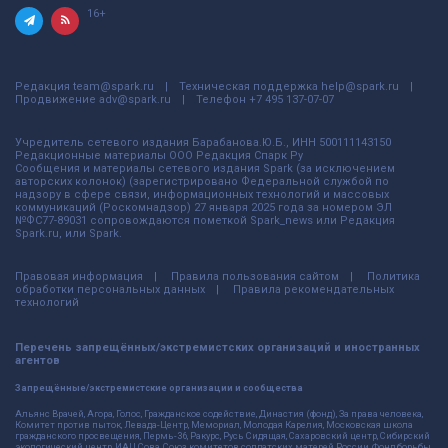
16+
Редакция
team@spark.ru
Техническая поддержка
help@spark.ru
Продвижение
adv@spark.ru
Телефон
+7 495 137-07-07
Учредитель сетевого издания Барабанова.Ю.Б., ИНН 500111143150
Редакционные материалы ООО Редакция Спарк Ру
Сообщения и материалы сетевого издания Spark (за исключением
авторских колонок) (зарегистрировано Федеральной службой по
надзору в сфере связи, информационных технологий и массовых
коммуникаций (Роскомнадзор) 27 января 2025 года за номером ЭЛ
№ФС77-89031 сопровождаются пометкой Spark_news или Редакция
Spark.ru, или Spark.
Правовая информация
Правила пользования сайтом
Политика
обработки персональных данных
Правила рекомендательных
технологий
Перечень запрещённых/экстремистских организаций и иностранных
агентов
Запрещённые/экстремистские организации и сообщества
Альянс Врачей, Агора, Голос, Гражданское содействие, Династия (фонд), За права человека,
Комитет против пыток, Левада-Центр, Мемориал, Молодая Карелия, Московская школа
гражданского просвещения, Пермь-36, Ракурс, Русь Сидящая, Сахаровский центр, Сибирский
экологический центр, ИАЦ Сова, Союз комитетов солдатских матерей России, Фонд борьбы