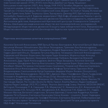
Instagram), Русский добровольческий корпус (РДК), Правый сектор, Украинская
повстанческая армия (УПА), ИГИЛ, полк Азов, Джебхат ан-Нусра, Национал-
Большевистская партия (НБП), Аль-Каида, УНА-УНСО, Талибан, Меджлис крымско-
татарского народа, Свидетели Иеговы, Мизантропик Дивижн, Братство, Артподготовка,
Тризуб им. Степана Бандеры, НСО, Славянский союз, Формат-18, Хизб ут-Тахрир, Исламская
партия Туркестана, Хайят Тахрир аш-Шам, Таухид валь-Джихад, АУЕ, Братья мусульмане,
Колумбайн, Навальный, К. Буданов, медиапроект ОВД-Инфо, объединение Револьт-центр,
проект Сфера, проект Эхо, общественное движение Крымская солидарность, медиагруппа
Автономное действие, Американский Арктический центр при Университете Северной
Айовы, Швейцарское академическое общество восточноевропейских исследований,
Международное общественное движение В защиту прав избирателей Голос, Американское
Общество евангелизации детей, Финляндское Карельское просветительское общество.
Перечень иностранных агентов и запрещённых СМИ
Киселёв Евгений Алекссевич, WWF, Белый Руслан Викторович, Анатолий Белый (Вайсман),
Касьянов Михаил Михайлович, Бер Илья Леонидович, Троянова Яна Александровна,
Галкин Максим Александрович, Макаревич Андрей Вадимович, Шац Михаил Григорьевич,
Гордон Дмитрий Ильич, Лазарева Татьяна Юрьевна, Чичваркин Евгений Александрович,
Ходорковский Михаил Борисович, Каспаров Гарри Кимович, Моргенштерн Алишер
Тагирович (Алишер Валеев), Невзоров Александр Глебович, Венедиктов Алексей
Алексеевич, Дудь Юрий Александрович, Фейгин Марк Захарович, Киселев Евгений
Алексеевич, Шендерович Виктор Анатольевич, Гребенщиков Борис Борисович, Максакова-
Игенбергс Мария Петровна, Слепаков Семен Сергеевич, Покровский Максим Сергеевич,
Варламов Илья Александрович, Рамазанова Земфира Талгатовна, Прусикин Илья
Владимирович, Смольянинов Артур Сергеевич, Федоров Мирон Янович (Oxxxymiron),
Алексеев Иван Александрович (Noize MC), Дремин Иван Тимофеевич (Face), Гырдымова
Елизавета Андреевна (Монеточка), Игорь(Егор) Михайлович Бортник (Лёва Би-2),
Телеканал Дождь, Медуза, Голос Америки, Idel. Реалии, Кавказ. Реалии, Крым. Реалии, ТК
Настоящее Время, The Insider, Deutsche Welle, Проект, Azatliq Radiosi, Радио Свободная
Европа/Радио Свобода (PCE/PC), Сибирь. Реалии, Фактограф, Север. Реалии, MEDIUM-ORIENT,
Bellingcat, Пономарев Л. А., Савицкая Л.А., Маркелов С.Е., Камалягин Д.Н., Апахончич Д.А.,
Толоконникова Н.А., Гельман М.А., Шендерович В.А., Верзилов П.Ю., Баданин Р.С., Гордон,
Михаил Маглов, Виталий Солдатских, Татьяна Фролова, Станислав Андрейчук, Ксения
Фадеева, Пётр Рузавин, Екатерина Кузнецова, Елена Конева – социолог, Борис Надеждин,
объединение Штаб кандидатов, Тимофей Рогожин, Екатерина Воропай, Либертарианская
партия России, проект Четвертый сектор, писатель Дмитрий Петров, директор проекта
ОВД-Инфо* Александр Поливанов.