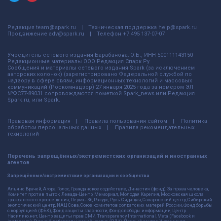
Редакция
team@spark.ru
Техническая поддержка
help@spark.ru
Продвижение
adv@spark.ru
Телефон
+7 495 137-07-07
Учредитель сетевого издания Барабанова.Ю.Б., ИНН 500111143150
Редакционные материалы ООО Редакция Спарк Ру
Сообщения и материалы сетевого издания Spark (за исключением
авторских колонок) (зарегистрировано Федеральной службой по
надзору в сфере связи, информационных технологий и массовых
коммуникаций (Роскомнадзор) 27 января 2025 года за номером ЭЛ
№ФС77-89031 сопровождаются пометкой Spark_news или Редакция
Spark.ru, или Spark.
Правовая информация
Правила пользования сайтом
Политика
обработки персональных данных
Правила рекомендательных
технологий
Перечень запрещённых/экстремистских организаций и иностранных
агентов
Запрещённые/экстремистские организации и сообщества
Альянс Врачей, Агора, Голос, Гражданское содействие, Династия (фонд), За права человека,
Комитет против пыток, Левада-Центр, Мемориал, Молодая Карелия, Московская школа
гражданского просвещения, Пермь-36, Ракурс, Русь Сидящая, Сахаровский центр, Сибирский
экологический центр, ИАЦ Сова, Союз комитетов солдатских матерей России, Фонд борьбы
с коррупцией (ФБК), Фонд защиты гласности, Фонд свободы информации, Центр
Насилию.нет, Центр защиты прав СМИ, Transparency International, Meta (Facebook и