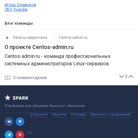
Игорь Олемской
CEO, founder
Блог команды
Запись закреплена
Centos-admin.ru
О проекте Centos-admin.ru
Centos-admin.ru - команда профессиональных
системных администраторов Linux-серверов
0
0
комментариев
Платформа для общения бизнеса с бизнесом
О проекте
Проекты
Реклама
Связаться с редакцией
16+